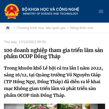
BỘ KHOA HỌC VÀ CÔNG NGHỆ
MINISTRY OF SCIENCE AND TECHNOLOGY
Chương trình mục tiêu quốc gia
Nông thôn mới
Thứ bảy, 17/12/2022 09:09
Danh mục
100 doanh nghiệp tham gia triển lãm sản
phẩm OCOP Đồng Tháp
Trang chủ
Trong khuôn khổ Lễ hội cá tra lần I năm 2022,
Giới thiệu
sáng 16/12, tại Quảng trường Võ Nguyên Giáp
Chức năng nhiệm vụ
Tin tức sự kiện
(TP Hồng Ngự, Đồng Tháp) đã diễn ra lễ khai
mạc Không gian triển lãm và phát triển sản
Dịch vụ công
Cơ cấu tổ chức
Khoa học và Công nghệ
phẩm OCOP tỉnh Đồng Tháp.
Hệ thống văn bản
Lịch sử phát triển
Đổi mới sáng tạo