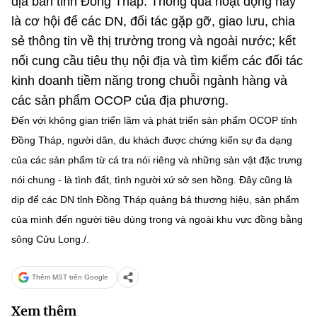
địa bàn tỉnh Đồng Tháp. Thông qua hoạt động này
Chọn ngôn ngữ
là cơ hội để các DN, đối tác gặp gỡ, giao lưu, chia
Vietnamese
English
sẻ thông tin về thị trường trong và ngoài nước; kết
nối cung cầu tiêu thụ nội địa và tìm kiếm các đối tác
kinh doanh tiềm năng trong chuỗi ngành hàng và
các sản phẩm OCOP của địa phương.
BỘ KHOA HỌC VÀ CÔNG NGHỆ
Đến với không gian triển lãm và phát triển sản phẩm OCOP tỉnh
MINISTRY OF SCIENCE AND TECHNOLOGY
Đồng Tháp, người dân, du khách được chứng kiến sự đa dạng
Điều khoản sử dụng
Theo dõi MST:
Góp ý
của các sản phẩm từ cá tra nói riêng và những sản vật đặc trưng
nói chung - là tình đất, tình người xứ sở sen hồng. Đây cũng là
Cơ quan chủ quản: Bộ Khoa học và Công nghệ (MST)
dịp để các DN tỉnh Đồng Tháp quảng bá thương hiệu, sản phẩm
Chịu trách nhiệm nội dung: Nguyễn Thị Hải Hằng
của mình đến người tiêu dùng trong và ngoài khu vực đồng bằng
Giám đốc Trung tâm Truyền thông Khoa học và Công nghệ.
sông Cửu Long./.
Liên hệ
Địa chỉ: Ban Biên tập Cổng TTĐT - 18 Nguyễn Du, TP. Hà Nội
Điện thoại: 024 3936 9506
Thêm MST trên Google
Email:
stc@mst.gov.vn
©2026 Bản quyền thuộc Bộ Khoa Học và Công Nghệ
Xem thêm