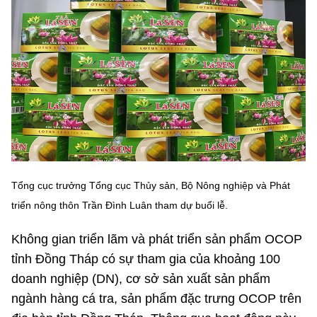
MST IOFFICE
Văn bản QPPL
Sở Khoa học và Công nghệ
Chuyển đổi số
THỐNG KÊ
Văn bản chỉ đạo điều hành
Bưu chính, Viễn thông
Multimedia
Khoa học và Công nghệ
Lấy ý kiến người dân về dự thảo VBQPPL
Sở hữu trí tuệ
THƯ ĐIỆN TỬ
Đổi mới sáng tạo
Tiêu chuẩn, đo lường, chất lượng
Khác
Chuyển đổi số
Năng lượng nguyên tử
Videos
Tổng cục trưởng Tổng cục Thủy sản, Bộ Nông nghiệp và Phát
Bưu chính, Viễn thông
Tin tổng hợp
Infographic
triển nông thôn Trần Đình Luân tham dự buổi lễ.
Sở hữu trí tuệ
Tin địa phương
Ảnh
Không gian triển lãm và phát triển sản phẩm OCOP
Tiêu chuẩn, đo lường, chất lượng
tỉnh Đồng Tháp có sự tham gia của khoảng 100
Voice
doanh nghiệp (DN), cơ sở sản xuất sản phẩm
Năng lượng nguyên tử
Nhiệm vụ trọng tâm
ngành hàng cá tra, sản phẩm đặc trưng OCOP trên