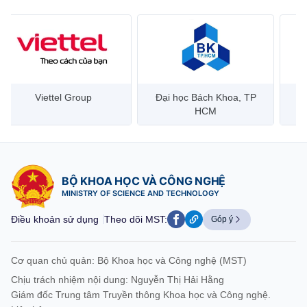
Đại học Bách Khoa, TP
Bưu điện Việt Nam –
Công
HCM
Vietnam Post
BỘ KHOA HỌC VÀ CÔNG NGHỆ
MINISTRY OF SCIENCE AND TECHNOLOGY
Điều khoản sử dụng
Theo dõi MST:
Góp ý
Cơ quan chủ quản: Bộ Khoa học và Công nghệ (MST)
Chịu trách nhiệm nội dung: Nguyễn Thị Hải Hằng
Giám đốc Trung tâm Truyền thông Khoa học và Công nghệ.