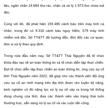
Chọn ngôn ngữ
liệu, ngăn chặn 19.684 thư rác, chặn và xử lý 1.973 thư chứa mã
Vietnamese
English
độc.
Cùng với đó, đã phát hiện 193.486 cảnh báo trên máy tính cá
nhân, trong đó có 9.316 cảnh báo nguy hiểm, 579 máy tính
BỘ KHOA HỌC VÀ CÔNG NGHỆ
nhiễm mã độc. Sở TT&TT đã hướng dẫn, đôn đốc các cơ quan,
MINISTRY OF SCIENCE AND TECHNOLOGY
đơn vị xử lý theo quy định.
Điều khoản sử dụng
Theo dõi MST:
Góp ý
Trong nửa đầu năm nay, Sở TT&TT Thái Nguyên đã tổ chức
khóa đào tạo về an toàn thông tin và tổ chức diễn tập thực chiến.
Cơ quan chủ quản: Bộ Khoa học và Công nghệ (MST)
Đợt tổ chức diễn tập thực chiến an toàn thông tin, ứng cứu sự cố
Chịu trách nhiệm nội dung: Nguyễn Thị Hải Hằng
tỉnh Thái Nguyên năm 2022, đã giúp cho các thành viên đội ứng
Giám đốc Trung tâm Truyền thông Khoa học và Công nghệ.
Liên hệ
cứu sự cố an ninh mạng trên địa tỉnh được rèn luyện kỹ năng,
Địa chỉ: Ban Biên tập Cổng TTĐT - 18 Nguyễn Du, TP. Hà Nội
kinh nghiệm có đủ năng lực xử lý sự cố xảy ra trong hệ thống
Điện thoại: 024 3936 9506
dùng chung của tỉnh; đưa các thành viên vào trạng thái luôn
Email:
stc@mst.gov.vn
thường trực, sẵn sàng xử lý sự cố và các cuộc tấn công.
©2026 Bản quyền thuộc Bộ Khoa Học và Công Nghệ