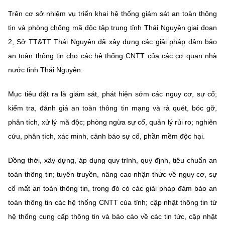
(Ghi rõ nguồn "https://mst.gov.vn" khi phát hành lại thông tin từ
website này)
Trên cơ sở nhiệm vụ triển khai hệ thống giám sát an toàn thông
tin và phòng chống mã độc tập trung tỉnh Thái Nguyên giai đoạn
2, Sở TT&TT Thái Nguyên đã xây dựng các giải pháp đảm bảo
an toàn thông tin cho các hệ thống CNTT của các cơ quan nhà
nước tỉnh Thái Nguyên.
Mục tiêu đặt ra là giám sát, phát hiện sớm các nguy cơ, sự cố;
kiểm tra, đánh giá an toàn thông tin mạng và rà quét, bóc gỡ,
phân tích, xử lý mã độc; phòng ngừa sự cố, quản lý rủi ro; nghiên
cứu, phân tích, xác minh, cảnh báo sự cố, phần mềm độc hại.
Đồng thời, xây dựng, áp dụng quy trình, quy định, tiêu chuẩn an
toàn thông tin; tuyên truyền, nâng cao nhận thức về nguy cơ, sự
cố mất an toàn thông tin, trong đó có các giải pháp đảm bảo an
toàn thông tin các hệ thống CNTT của tỉnh; cập nhật thông tin từ
hệ thống cung cấp thông tin và báo cáo về các tin tức, cập nhật