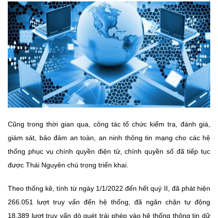
MST IOFFICE
Văn bản QPPL
Sở Khoa học và Công nghệ
Chuyển đổi số
THỐNG KÊ
Văn bản chỉ đạo điều hành
Bưu chính, Viễn thông
Multimedia
Khoa học và Công nghệ
Lấy ý kiến người dân về dự thảo VBQPPL
Sở hữu trí tuệ
THƯ ĐIỆN TỬ
Đổi mới sáng tạo
Tiêu chuẩn, đo lường, chất lượng
Khác
Chuyển đổi số
Năng lượng nguyên tử
Videos
Cũng trong thời gian qua, công tác tổ chức kiểm tra, đánh giá,
Bưu chính, Viễn thông
Tin tổng hợp
giám sát, bảo đảm an toàn, an ninh thông tin mạng cho các hệ
Infographic
Sở hữu trí tuệ
thống phục vụ chính quyền điện tử, chính quyền số đã tiếp tục
Tin địa phương
Ảnh
được Thái Nguyên chú trọng triển khai.
Tiêu chuẩn, đo lường, chất lượng
Voice
Theo thống kê, tính từ ngày 1/1/2022 đến hết quý II, đã phát hiện
Năng lượng nguyên tử
Nhiệm vụ trọng tâm
266.051 lượt truy vấn đến hệ thống, đã ngăn chặn tự động
18.389 lượt truy vấn dò quét trái phép vào hệ thống thông tin dữ