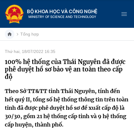
BỘ KHOA HỌC VÀ CÔNG NGHỆ
MINISTRY OF SCIENCE AND TECHNOLOGY
Tổng hợp
Thứ hai, 18/07/2022 16:35
Danh mục
100% hệ thống của Thái Nguyên đã được
phê duyệt hồ sơ bảo vệ an toàn theo cấp
Trang chủ
độ
Giới thiệu
Theo Sở TT&TT tỉnh Thái Nguyên, tính đến
hết quý II, tổng số hệ thống thông tin trên toàn
Chức năng nhiệm vụ
Tin tức sự kiện
tỉnh đã được phê duyệt hồ sơ đề xuất cấp độ là
Dịch vụ công
Cơ cấu tổ chức
Khoa học và Công nghệ
30/30, gồm 21 hệ thống cấp tỉnh và 9 hệ thống
cấp huyện, thành phố.
Hệ thống văn bản
Lịch sử phát triển
Đổi mới sáng tạo