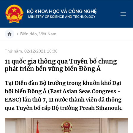
BỘ KHOA HỌC VÀ CÔNG NGHỆ
MINISTRY OF SCIENCE AND TECHNOLOGY
Biển đảo, Việt Nam
Thứ năm, 02/12/2021 16:36
Danh mục
11 quốc gia thông qua Tuyên bố chung
phát triển bền vững biển Đông Á
Trang chủ
Tại Diễn đàn Bộ trưởng trong khuôn khổ Đại
Giới thiệu
hội biển Đông Á (East Asian Seas Congress -
Chức năng nhiệm vụ
Tin tức sự kiện
EASC) lần thứ 7, 11 nước thành viên đã thông
qua Tuyên bố cấp Bộ trưởng Preah Sihanouk.
Dịch vụ công
Cơ cấu tổ chức
Khoa học và Công nghệ
Hệ thống văn bản
Lịch sử phát triển
Đổi mới sáng tạo