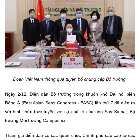
MST IOFFICE
Văn bản QPPL
Sở Khoa học và Công nghệ
Chuyển đổi số
THỐNG KÊ
Văn bản chỉ đạo điều hành
Bưu chính, Viễn thông
Multimedia
Khoa học và Công nghệ
Lấy ý kiến người dân về dự thảo VBQPPL
Sở hữu trí tuệ
THƯ ĐIỆN TỬ
Đổi mới sáng tạo
Tiêu chuẩn, đo lường, chất lượng
Khác
Chuyển đổi số
Năng lượng nguyên tử
Videos
Đoàn Việt Nam thông qua tuyên bố chung cấp Bộ trưởng.
Bưu chính, Viễn thông
Tin tổng hợp
Infographic
Ngày 2/12, Diễn đàn Bộ trưởng trong khuôn khổ Đại hội biển
Sở hữu trí tuệ
Tin địa phương
Ảnh
Đông Á (East Asian Seas Congress - EASC) lần thứ 7 đã diễn ra
với hình thức trực tuyến với sự chủ trì của ông Say Samal, Bộ
Tiêu chuẩn, đo lường, chất lượng
Voice
trưởng Môi trường Campuchia.
Năng lượng nguyên tử
Nhiệm vụ trọng tâm
Tham gia diễn đàn có các quan chức Chính phủ cấp cao từ các