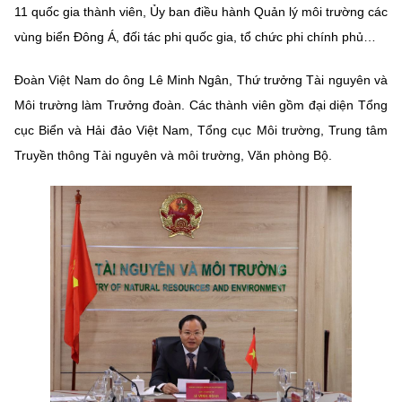
Chọn ngôn ngữ
11 quốc gia thành viên, Ủy ban điều hành Quản lý môi trường các
vùng biển Đông Á, đối tác phi quốc gia, tổ chức phi chính phủ…
Vietnamese
English
Đoàn Việt Nam do ông Lê Minh Ngân, Thứ trưởng Tài nguyên và
Môi trường làm Trưởng đoàn. Các thành viên gồm đại diện Tổng
cục Biển và Hải đảo Việt Nam, Tổng cục Môi trường, Trung tâm
BỘ KHOA HỌC VÀ CÔNG NGHỆ
Truyền thông Tài nguyên và môi trường, Văn phòng Bộ.
MINISTRY OF SCIENCE AND TECHNOLOGY
Điều khoản sử dụng
Theo dõi MST:
Góp ý
Cơ quan chủ quản: Bộ Khoa học và Công nghệ (MST)
Chịu trách nhiệm nội dung: Nguyễn Thị Hải Hằng
Giám đốc Trung tâm Truyền thông Khoa học và Công nghệ.
Liên hệ
Địa chỉ: Ban Biên tập Cổng TTĐT - 18 Nguyễn Du, TP. Hà Nội
Điện thoại: 024 3936 9506
Email:
stc@mst.gov.vn
©2026 Bản quyền thuộc Bộ Khoa Học và Công Nghệ