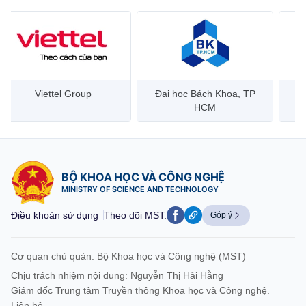
Đại học Bách Khoa, TP
Bưu điện Việt Nam –
Công
HCM
Vietnam Post
BỘ KHOA HỌC VÀ CÔNG NGHỆ
MINISTRY OF SCIENCE AND TECHNOLOGY
Điều khoản sử dụng
Theo dõi MST:
Góp ý
Cơ quan chủ quản: Bộ Khoa học và Công nghệ (MST)
Chịu trách nhiệm nội dung: Nguyễn Thị Hải Hằng
Giám đốc Trung tâm Truyền thông Khoa học và Công nghệ.
Liên hệ