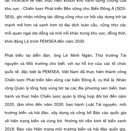
tác PEMSEA về việc thực hiện khuôn khổ hành động chung của
khu vực - Chiến lược Phát triển Bền vững cho Biển Đông Á (SDS-
SEA); ghi nhận những tác động cũng như cơ hội xây dựng trở lại
mạnh mẽ hơn và xanh hơn từ đại dịch toàn cầu, cũng như các
mối quan ngại dai dẳng và mới nổi khác trong khu vực; đồng thời,
khởi động Lộ trình PEMSEA đến năm 2030.
Phát biểu tại diễn đàn, ông Lê Minh Ngân, Thứ trưởng Tài
nguyên và Môi trường cho biết, với sự hỗ trợ của các tổ chức
quốc tế, đặc biệt là PEMSEA, Việt Nam đã thực hiện thành công
Chiến lược Phát triển bền vững các biển Đông Á, cụ thể là: Nhân
rộng Quản lý tổng hợp vùng bờ tại các địa phương ven biển; ban
hành và thực hiện Chiến lược quản lý tổng hợp đới bờ đến năm
2020, tầm nhìn đến năm 2030; ban hành Luật Tài nguyên, môi
trường biển và hải đảo; xây dựng và công bố Báo cáo quốc gia
về hiện trạng biển và vùng bờ; Hướng tới nền kinh tế biển xanh
2018; Báo cáo Hiện trạng môi trường biển và hải đảo quốc gia,