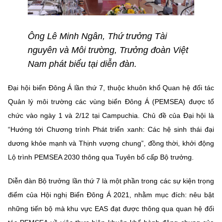
(Ghi rõ nguồn "https://mst.gov.vn" khi phát hành lại thông tin từ
website này)
Ông Lê Minh Ngân, Thứ trưởng Tài
nguyên và Môi trường, Trưởng đoàn Việt
Nam phát biểu tại diễn đàn.
Đại hội biển Đông Á lần thứ 7, thuộc khuôn khổ Quan hệ đối tác
Quản lý môi trường các vùng biển Đông Á (PEMSEA) được tổ
chức vào ngày 1 và 2/12 tại Campuchia. Chủ đề của Đại hội là
“Hướng tới Chương trình Phát triển xanh: Các hệ sinh thái đại
dương khỏe mạnh và Thịnh vượng chung”, đồng thời, khởi động
Lộ trình PEMSEA 2030 thông qua Tuyên bố cấp Bộ trưởng.
Diễn đàn Bộ trưởng lần thứ 7 là một phần trong các sự kiện trọng
điểm của Hội nghị Biển Đông Á 2021, nhằm mục đích: nêu bật
những tiến bộ mà khu vực EAS đạt được thông qua quan hệ đối