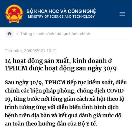
BỘ KHOA HỌC VÀ CÔNG NGHỆ
MINISTRY OF SCIENCE AND TECHNOLOGY
Thông tin cải cách thủ tục hành chính
Thứ năm, 30/09/2021 13:21
Danh mục
14 hoạt động sản xuất, kinh doanh ở
TPHCM được hoạt động sau ngày 30/9
Trang chủ
Sau ngày 30/9, TPHCM tiếp tục kiểm soát, điều
Giới thiệu
chỉnh các biện pháp phòng, chống dịch COVID-
Chức năng nhiệm vụ
Tin tức sự kiện
19, từng bước nới lỏng giãn cách xã hội theo lộ
trình tương ứng với diễn biến tình hình dịch
Dịch vụ công
Cơ cấu tổ chức
Khoa học và Công nghệ
bệnh trên địa bàn và kết quả đánh giá mức độ
an toàn theo hướng dẫn của Bộ Y tế.
Hệ thống văn bản
Lịch sử phát triển
Đổi mới sáng tạo