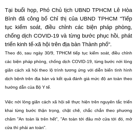
Chọn ngôn ngữ
Tại buổi họp, Phó Chủ tịch UBND TPHCM Lê Hòa
Vietnamese
English
Bình đã công bố Chỉ thị của UBND TPHCM "Tiếp
tục kiểm soát, điều chỉnh các biện pháp phòng,
chống dịch COVID-19 và từng bước phục hồi, phát
triển kinh tế-xã hội trên địa bàn Thành phố".
BỘ KHOA HỌC VÀ CÔNG NGHỆ
MINISTRY OF SCIENCE AND TECHNOLOGY
Theo đó, sau ngày 30/9, TPHCM tiếp tục kiểm soát, điều chỉnh
các biện pháp phòng, chống dịch COVID-19, từng bước nới lỏng
Điều khoản sử dụng
Theo dõi MST:
Góp ý
giãn cách xã hội theo lộ trình tương ứng với diễn biến tình hình
dịch bệnh trên địa bàn và kết quả đánh giá mức độ an toàn theo
Cơ quan chủ quản: Bộ Khoa học và Công nghệ (MST)
hướng dẫn của Bộ Y tế.
Chịu trách nhiệm nội dung: Nguyễn Thị Hải Hằng
Giám đốc Trung tâm Truyền thông Khoa học và Công nghệ.
Việc nới lỏng giãn cách xã hội sẽ thực hiện trên nguyên tắc triển
Liên hệ
khai từng bước thận trọng, chặt chẽ, chắc chắn theo phương
Địa chỉ: Ban Biên tập Cổng TTĐT - 18 Nguyễn Du, TP. Hà Nội
Điện thoại: 024 3936 9506
châm "An toàn là trên hết", "An toàn tới đâu mở cửa tới đó, mở
Email:
stc@mst.gov.vn
cửa thì phải an toàn".
©2026 Bản quyền thuộc Bộ Khoa Học và Công Nghệ