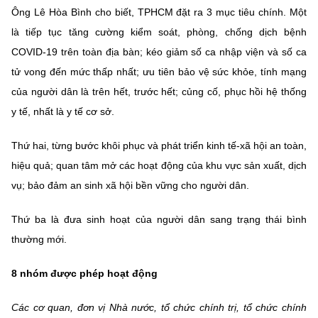
(Ghi rõ nguồn "https://mst.gov.vn" khi phát hành lại thông tin từ
Ông Lê Hòa Bình cho biết, TPHCM đặt ra 3 mục tiêu chính. Một
website này)
là tiếp tục tăng cường kiểm soát, phòng, chống dịch bệnh
COVID-19 trên toàn địa bàn; kéo giảm số ca nhập viện và số ca
tử vong đến mức thấp nhất; ưu tiên bảo vệ sức khỏe, tính mạng
của người dân là trên hết, trước hết; củng cố, phục hồi hệ thống
y tế, nhất là y tế cơ sở.
Thứ hai, từng bước khôi phục và phát triển kinh tế-xã hội an toàn,
hiệu quả; quan tâm mở các hoạt động của khu vực sản xuất, dịch
vụ; bảo đảm an sinh xã hội bền vững cho người dân.
Thứ ba là đưa sinh hoạt của người dân sang trạng thái bình
thường mới.
8 nhóm được phép hoạt động
Các cơ quan, đơn vị Nhà nước, tổ chức chính trị, tổ chức chính