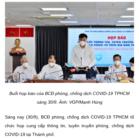
MST IOFFICE
Văn bản QPPL
Sở Khoa học và Công nghệ
Chuyển đổi số
THỐNG KÊ
Văn bản chỉ đạo điều hành
Bưu chính, Viễn thông
Multimedia
Khoa học và Công nghệ
Lấy ý kiến người dân về dự thảo VBQPPL
Sở hữu trí tuệ
THƯ ĐIỆN TỬ
Đổi mới sáng tạo
Tiêu chuẩn, đo lường, chất lượng
Khác
Chuyển đổi số
Năng lượng nguyên tử
Videos
Bưu chính, Viễn thông
Tin tổng hợp
Infographic
Buổi họp báo của BCĐ phòng, chống dịch COVID-19 TPHCM
Sở hữu trí tuệ
Tin địa phương
Ảnh
sáng 30/9. Ảnh: VGP/Mạnh Hùng
Tiêu chuẩn, đo lường, chất lượng
Voice
Sáng nay (30/9), BCĐ phòng, chống dịch COVID-19 TPHCM tổ
chức họp cung cấp thông tin, tuyên truyền phòng, chống dịch
Năng lượng nguyên tử
Nhiệm vụ trọng tâm
COVID-19 tại Thành phố.