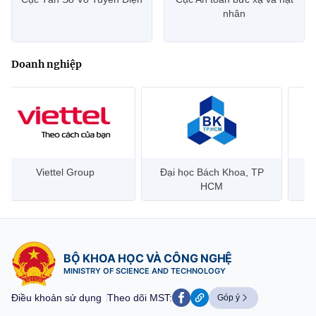
Trình Quốc hội dự án Luật sửa đổi 4 luật về tần số, viễn
thông, giao dịch điện tử và chuyển giao công nghệ
Sáng 07/8/2026, tại Kỳ họp không thường lệ thứ Nhất, Quốc hội
khóa XVI, thừa ủy quyền của Thủ tướng Chính phủ, Bộ trưởng
Vũ Hải Quân đã trình bày tóm tắt Tờ trình dự án Luật sửa đổi,...