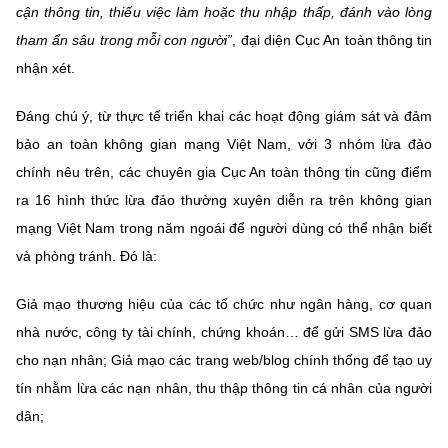
(Ghi rõ nguồn "https://mst.gov.vn" khi phát hành lại thông tin từ
cận thông tin, thiếu việc làm hoặc thu nhập thấp, đánh vào lòng
website này)
tham ẩn sâu trong mỗi con người”
, đại diện Cục An toàn thông tin
nhận xét.
Đáng chú ý, từ thực tế triển khai các hoạt động giám sát và đảm
bảo an toàn không gian mạng Việt Nam, với 3 nhóm lừa đảo
chính nêu trên, các chuyên gia Cục An toàn thông tin cũng điểm
ra 16 hình thức lừa đảo thường xuyên diễn ra trên không gian
mạng Việt Nam trong năm ngoái để người dùng có thể nhận biết
và phòng tránh. Đó là:
Giả mạo thương hiệu của các tổ chức như ngân hàng, cơ quan
nhà nước, công ty tài chính, chứng khoán… để gửi SMS lừa đảo
cho nạn nhân; Giả mạo các trang web/blog chính thống để tạo uy
tín nhằm lừa các nạn nhân, thu thập thông tin cá nhân của người
dân;