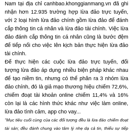
Chọn ngôn ngữ
Nam tại địa chỉ canhbao.khonggianmang.vn đã ghi
nhận hơn 12.935 trường hợp lừa đảo trực tuyến,
Vietnamese
English
với 2 loại hình lừa đảo chính gồm lừa đảo để đánh
cắp thông tin cá nhân và lừa đảo tài chính. Việc lừa
đảo đánh cắp thông tin cá nhân cũng là bước đệm
để tiếp nối cho việc lên kịch bản thực hiện lừa đảo
BỘ KHOA HỌC VÀ CÔNG NGHỆ
MINISTRY OF SCIENCE AND TECHNOLOGY
tài chính.
Để thực hiện các cuộc lừa đảo trực tuyến, đối
Điều khoản sử dụng
Theo dõi MST:
Góp ý
tượng lừa đảo áp dụng nhiều biện pháp khác nhau
để tạo niềm tin, nhưng có thể phân ra 3 nhóm lừa
Cơ quan chủ quản: Bộ Khoa học và Công nghệ (MST)
đảo chính, đó là giả mạo thương hiệu chiếm 72,6%,
Chịu trách nhiệm nội dung: Nguyễn Thị Hải Hằng
chiếm đoạt tài khoản online chiếm 11,4% và 16%
Giám đốc Trung tâm Truyền thông Khoa học và Công nghệ.
Liên hệ
còn lại là các hình thức khác như việc làm online,
Địa chỉ: Ban Biên tập Cổng TTĐT - 18 Nguyễn Du, TP. Hà Nội
lừa đảo tình cảm, app cho vay...
Điện thoại: 024 3936 9506
“Mục tiêu cuối cùng của các đối tượng đều là lừa đảo chiếm đoạt
Email:
stc@mst.gov.vn
©2026 Bản quyền thuộc Bộ Khoa Học và Công Nghệ
tài sản; đều đánh chung vào tâm lý nhẹ dạ cả tin, thiếu sự tiếp