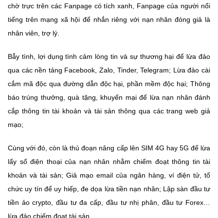
chờ trực trên các Fanpage có tích xanh, Fanpage của người nổi
tiếng trên mạng xã hội để nhắn riêng với nạn nhân đóng giả là
nhân viên, trợ lý.
Bẫy tình, lợi dụng tình cảm lòng tin và sự thương hại để lừa đảo
qua các nền tảng Facebook, Zalo, Tinder, Telegram; Lừa đảo cài
cắm mã độc qua đường dẫn độc hại, phần mềm độc hại; Thông
báo trúng thưởng, quà tặng, khuyến mại để lừa nạn nhân đánh
cắp thông tin tài khoản và tài sản thông qua các trang web giả
mạo;
Cùng với đó, còn là thủ đoạn nâng cấp lên SIM 4G hay 5G để lừa
lấy số điện thoại của nạn nhân nhằm chiếm đoạt thông tin tài
khoản và tài sản; Giả mạo email của ngân hàng, ví điện tử, tổ
chức uy tín để uy hiếp, đe dọa lừa tiền nạn nhân; Lập sàn đầu tư
tiền ảo crypto, đầu tư đa cấp, đầu tư nhị phân, đầu tư Forex…
lừa đảo chiếm đoạt tài sản.