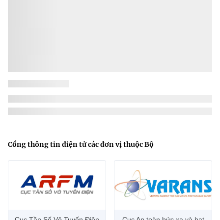
Muốn làm chủ công nghệ chiến lược, phải biến chính sách
thành sản phẩm
Thúc đẩy doanh nghiệp làm chủ công nghệ chiến lược, chuyển
các cơ chế, chính sách thành sản phẩm công nghệ cụ thể là
thông điệp được Phó Thủ tướng Chính phủ Hồ Quốc Dũng...