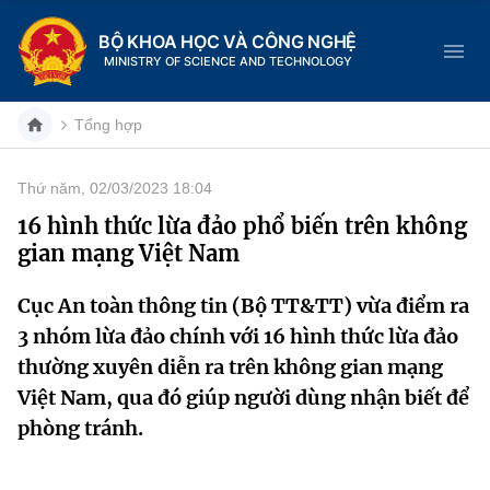
BỘ KHOA HỌC VÀ CÔNG NGHỆ
MINISTRY OF SCIENCE AND TECHNOLOGY
Tổng hợp
Thứ năm, 02/03/2023 18:04
Danh mục
16 hình thức lừa đảo phổ biến trên không
gian mạng Việt Nam
Trang chủ
Cục An toàn thông tin (Bộ TT&TT) vừa điểm ra
Giới thiệu
3 nhóm lừa đảo chính với 16 hình thức lừa đảo
Chức năng nhiệm vụ
Tin tức sự kiện
thường xuyên diễn ra trên không gian mạng
Việt Nam, qua đó giúp người dùng nhận biết để
Dịch vụ công
Cơ cấu tổ chức
Khoa học và Công nghệ
phòng tránh.
Hệ thống văn bản
Lịch sử phát triển
Đổi mới sáng tạo