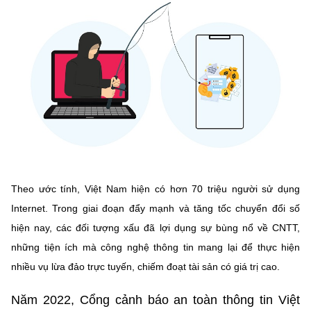
MST IOFFICE
Văn bản QPPL
Sở Khoa học và Công nghệ
Chuyển đổi số
THỐNG KÊ
Văn bản chỉ đạo điều hành
Bưu chính, Viễn thông
Multimedia
Khoa học và Công nghệ
Lấy ý kiến người dân về dự thảo VBQPPL
Sở hữu trí tuệ
THƯ ĐIỆN TỬ
Đổi mới sáng tạo
Tiêu chuẩn, đo lường, chất lượng
Khác
Chuyển đổi số
Năng lượng nguyên tử
Videos
Bưu chính, Viễn thông
Theo ước tính, Việt Nam hiện có hơn 70 triệu người sử dụng
Tin tổng hợp
Infographic
Internet. Trong giai đoạn đẩy mạnh và tăng tốc chuyển đổi số
Sở hữu trí tuệ
Tin địa phương
Ảnh
hiện nay, các đối tượng xấu đã lợi dụng sự bùng nổ về CNTT,
những tiện ích mà công nghệ thông tin mang lại để thực hiện
Tiêu chuẩn, đo lường, chất lượng
Voice
nhiều vụ lừa đảo trực tuyến, chiếm đoạt tài sản có giá trị cao.
Năng lượng nguyên tử
Nhiệm vụ trọng tâm
Năm 2022, Cổng cảnh báo an toàn thông tin Việt