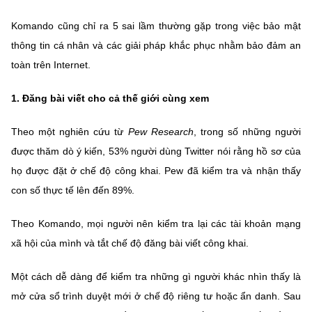
Chọn ngôn ngữ
Komando cũng chỉ ra 5 sai lầm thường gặp trong việc bảo mật
Vietnamese
English
thông tin cá nhân và các giải pháp khắc phục nhằm bảo đảm an
toàn trên Internet.
1.
Đăng bài
viết cho cả thế giới cùng xem
BỘ KHOA HỌC VÀ CÔNG NGHỆ
MINISTRY OF SCIENCE AND TECHNOLOGY
Theo một nghiên cứu từ
Pew Research
, trong số những người
Điều khoản sử dụng
Theo dõi MST:
Góp ý
được thăm dò ý kiến, 53% người dùng Twitter nói rằng hồ sơ của
họ được đặt ở chế độ công khai. Pew đã kiểm tra và nhận thấy
Cơ quan chủ quản: Bộ Khoa học và Công nghệ (MST)
con số thực tế lên đến 89%.
Chịu trách nhiệm nội dung: Nguyễn Thị Hải Hằng
Giám đốc Trung tâm Truyền thông Khoa học và Công nghệ.
Theo Komando, mọi người nên kiểm tra lại các tài khoản mạng
Liên hệ
xã hội của mình và tắt chế độ đăng bài viết công khai.
Địa chỉ: Ban Biên tập Cổng TTĐT - 18 Nguyễn Du, TP. Hà Nội
Điện thoại: 024 3936 9506
Một cách dễ dàng để kiểm tra những gì người khác nhìn thấy là
Email:
stc@mst.gov.vn
mở cửa sổ trình duyệt mới ở chế độ riêng tư hoặc ẩn danh. Sau
©2026 Bản quyền thuộc Bộ Khoa Học và Công Nghệ