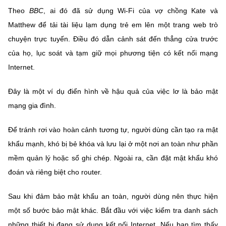
Theo
BBC
, ai đó đã sử dụng Wi-Fi của vợ chồng Kate và
Matthew để tải tài liệu lạm dụng trẻ em lên một trang web trò
chuyện trực tuyến. Điều đó dẫn cảnh sát đến thẳng cửa trước
của họ, lục soát và tạm giữ mọi phương tiện có kết nối mạng
Internet.
Đây là một ví dụ điển hình về hậu quả của việc lơ là bảo mật
mạng gia đình.
Để tránh rơi vào hoàn cảnh tương tự, người dùng cần tạo ra mật
khẩu mạnh, khó bị bẻ khóa và lưu lại ở một nơi an toàn như phần
mềm quản lý hoặc sổ ghi chép. Ngoài ra, cần đặt mật khẩu khó
đoán và riêng biệt cho router.
Sau khi đảm bảo mật khẩu an toàn, người dùng nên thực hiện
một số bước bảo mật khác. Bắt đầu với việc kiểm tra danh sách
những thiết bị đang sử dụng kết nối Internet. Nếu bạn tìm thấy