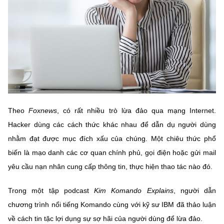
MST IOFFICE
Văn bản QPPL
Sở Khoa học và Công nghệ
Chuyển đổi số
THỐNG KÊ
Văn bản chỉ đạo điều hành
Bưu chính, Viễn thông
Multimedia
Khoa học và Công nghệ
Lấy ý kiến người dân về dự thảo VBQPPL
Sở hữu trí tuệ
THƯ ĐIỆN TỬ
Đổi mới sáng tạo
Tiêu chuẩn, đo lường, chất lượng
Khác
Chuyển đổi số
Theo
Foxnews
, có rất nhiều trò lừa đảo qua mạng Internet.
Năng lượng nguyên tử
Videos
Hacker dùng các cách thức khác nhau để dẫn dụ người dùng
Bưu chính, Viễn thông
Tin tổng hợp
nhằm đạt được mục đích xấu của chúng. Một chiêu thức phổ
Infographic
biến là mạo danh các cơ quan chính phủ, gọi điện hoặc gửi mail
Sở hữu trí tuệ
Tin địa phương
Ảnh
yêu cầu nạn nhân cung cấp thông tin, thực hiện thao tác nào đó.
Tiêu chuẩn, đo lường, chất lượng
Voice
Trong một tập podcast
Kim Komando Explains
, người dẫn
Năng lượng nguyên tử
chương trình nổi tiếng Komando cùng với kỹ sư IBM đã thảo luận
Nhiệm vụ trọng tâm
về cách tin tặc lợi dụng sự sợ hãi của người dùng để lừa đảo.