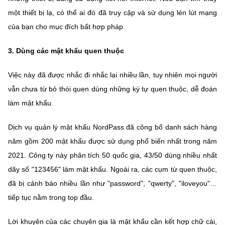
một thiết bị lạ, có thể ai đó đã truy cập và sử dụng lén lút mạng
của bạn cho mục đích bất hợp pháp.
3.
Dùng các mật khẩu quen thuộc
Việc này đã được nhắc đi nhắc lại nhiều lần, tuy nhiên mọi người
vẫn chưa từ bỏ thói quen dùng những ký tự quen thuộc, dễ đoán
làm mật khẩu.
Dịch vụ quản lý mật khẩu NordPass đã công bố danh sách hàng
năm gồm 200 mật khẩu được sử dụng phổ biến nhất trong năm
2021. Công ty này phân tích 50 quốc gia, 43/50 dùng nhiều nhất
dãy số "123456" làm mật khẩu. Ngoài ra, các cụm từ quen thuộc,
đã bị cảnh báo nhiều lần như "password", "qwerty", "iloveyou"…
tiếp tục nằm trong top đầu.
Lời khuyên của các chuyên gia là mật khẩu cần kết hợp chữ cái,