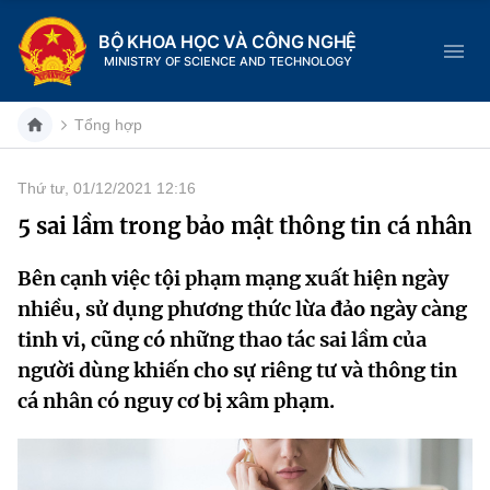
BỘ KHOA HỌC VÀ CÔNG NGHỆ
MINISTRY OF SCIENCE AND TECHNOLOGY
Tổng hợp
Thứ tư, 01/12/2021 12:16
Danh mục
5 sai lầm trong bảo mật thông tin cá nhân
Trang chủ
Bên cạnh việc tội phạm mạng xuất hiện ngày
nhiều, sử dụng phương thức lừa đảo ngày càng
Giới thiệu
tinh vi, cũng có những thao tác sai lầm của
Chức năng nhiệm vụ
Tin tức sự kiện
người dùng khiến cho sự riêng tư và thông tin
cá nhân có nguy cơ bị xâm phạm.
Dịch vụ công
Cơ cấu tổ chức
Khoa học và Công nghệ
Hệ thống văn bản
Lịch sử phát triển
Đổi mới sáng tạo