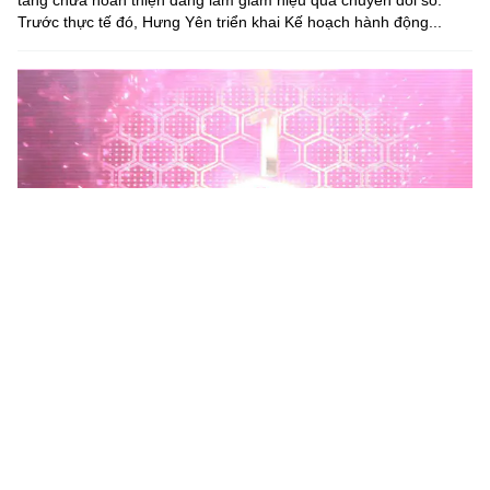
tầng chưa hoàn thiện đang làm giảm hiệu quả chuyển đổi số.
Trước thực tế đó, Hưng Yên triển khai Kế hoạch hành động...
Phú Thọ phát động Chiến dịch 90 ngày xây dựng, hoàn
thiện Kho dữ liệu tỉnh Phú Thọ
Chiến dịch 90 ngày xây dựng, hoàn thiện Kho dữ liệu tỉnh Phú
Thọ nhằm chuẩn hóa, làm sạch, làm giàu, kết nối và đồng bộ dữ
liệu, hình thành kho dữ liệu dùng chung phục vụ công tác...