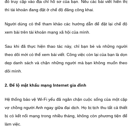
(Ghi rõ nguồn "https://mst.gov.vn" khi phát hành lại thông tin từ
đó truy cập vào địa chỉ hồ sơ của bạn. Nếu các bài viết hiển thị
website này)
thì tài khoản đang đặt ở chế độ đăng công khai.
Người dùng có thể tham khảo các hướng dẫn để đặt lại chế độ
xem bài trên tài khoản mạng xã hội của mình.
Sau khi đã thực hiện thao tác này, chỉ bạn bè và những người
theo dõi mới có thể xem bài viết. Công việc còn lại của bạn là dọn
dẹp danh sách và chặn những người mà bạn không muốn theo
dõi mình.
2.
Để lộ mật khẩu mạng Internet gia đình
Hệ thống bảo vệ Wi-Fi yếu đã ngăn chặn cuộc sống của một cặp
vợ chồng người Anh ngay giữa đại dịch. Họ bị tịch thu tất cả thiết
bị có kết nối mạng trong nhiều tháng, không còn phương tiện để
làm việc.