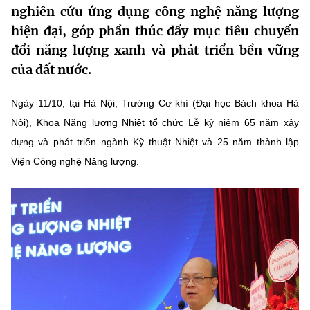
nghiên cứu ứng dụng công nghệ năng lượng
MST IOFFICE
Văn bản QPPL
Sở Khoa học và Công nghệ
Chuyển đổi số
hiện đại, góp phần thúc đẩy mục tiêu chuyển
THỐNG KÊ
đổi năng lượng xanh và phát triển bền vững
Văn bản chỉ đạo điều hành
Bưu chính, Viễn thông
của đất nước.
Multimedia
Khoa học và Công nghệ
Lấy ý kiến người dân về dự thảo VBQPPL
Sở hữu trí tuệ
Ngày 11/10, tại Hà Nội, Trường Cơ khí (Đại học Bách khoa Hà
THƯ ĐIỆN TỬ
Đổi mới sáng tạo
Tiêu chuẩn, đo lường, chất lượng
Nội), Khoa Năng lượng Nhiệt tổ chức Lễ kỷ niệm 65 năm xây
Khác
dựng và phát triển ngành Kỹ thuật Nhiệt và 25 năm thành lập
Chuyển đổi số
Năng lượng nguyên tử
Viện Công nghệ Năng lượng.
Videos
Bưu chính, Viễn thông
Tin tổng hợp
Infographic
Sở hữu trí tuệ
Tin địa phương
Ảnh
Tiêu chuẩn, đo lường, chất lượng
Voice
Năng lượng nguyên tử
Nhiệm vụ trọng tâm