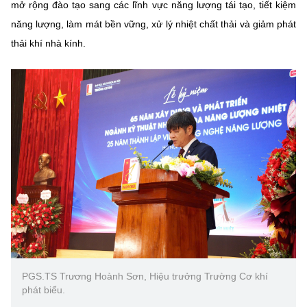
(Ghi rõ nguồn "https://mst.gov.vn" khi phát hành lại thông tin từ
mở rộng đào tạo sang các lĩnh vực năng lượng tái tạo, tiết kiệm
website này)
năng lượng, làm mát bền vững, xử lý nhiệt chất thải và giảm phát
thải khí nhà kính.
PGS.TS Trương Hoành Sơn, Hiệu trưởng Trường Cơ khí
phát biểu.