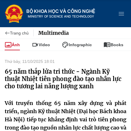
BỘ KHOA HỌC VÀ CÔNG NGHỆ
MINISTRY OF SCIENCE AND TECHNOLOGY
Multimedia
Trang chủ
Ảnh
Video
Infographic
Books
Danh mục
Thứ bảy, 11/10/2025 18:01
Trang chủ
65 năm thắp lửa tri thức - Ngành Kỹ
thuật Nhiệt tiên phong đào tạo nhân lực
Giới thiệu
cho tương lai năng lượng xanh
Chức năng nhiệm vụ
Tin tức sự kiện
Với truyền thống 65 năm xây dựng và phát
Dịch vụ công
triển, ngành Kỹ thuật Nhiệt (Đại học Bách khoa
Cơ cấu tổ chức
Khoa học và Công nghệ
Hà Nội) tiếp tục khẳng định vai trò tiên phong
Hệ thống văn bản
Lịch sử phát triển
Đổi mới sáng tạo
trong đào tạo nguồn nhân lực chất lượng cao và