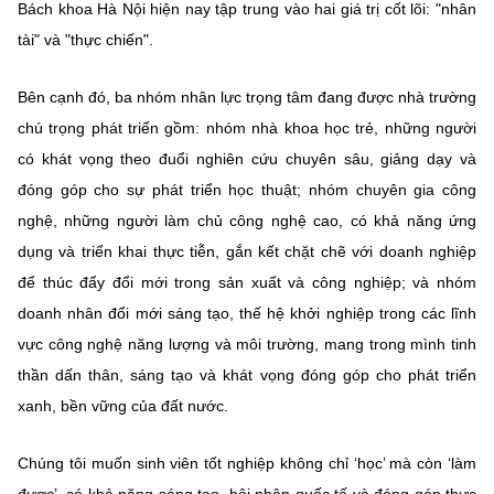
Bách khoa Hà Nội hiện nay tập trung vào hai giá trị cốt lõi: "nhân
tài" và "thực chiến".
Bên cạnh đó, ba nhóm nhân lực trọng tâm đang được nhà trường
chú trọng phát triển gồm: nhóm nhà khoa học trẻ, những người
có khát vọng theo đuổi nghiên cứu chuyên sâu, giảng dạy và
đóng góp cho sự phát triển học thuật; nhóm chuyên gia công
nghệ, những người làm chủ công nghệ cao, có khả năng ứng
dụng và triển khai thực tiễn, gắn kết chặt chẽ với doanh nghiệp
để thúc đẩy đổi mới trong sản xuất và công nghiệp; và nhóm
doanh nhân đổi mới sáng tạo, thế hệ khởi nghiệp trong các lĩnh
vực công nghệ năng lượng và môi trường, mang trong mình tinh
thần dấn thân, sáng tạo và khát vọng đóng góp cho phát triển
xanh, bền vững của đất nước.
Chúng tôi muốn sinh viên tốt nghiệp không chỉ ‘học’ mà còn ‘làm
được’, có khả năng sáng tạo, hội nhập quốc tế và đóng góp thực