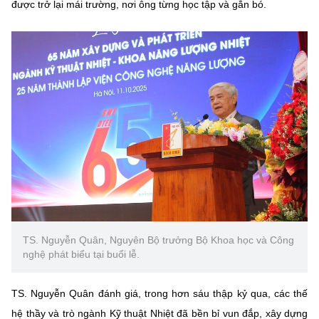
được trở lại mái trường, nơi ông từng học tập và gắn bó.
TS. Nguyễn Quân, Nguyên Bộ trưởng Bộ Khoa học và Công
nghệ phát biểu tại buổi lễ.
TS. Nguyễn Quân
đánh giá, trong hơn sáu thập kỷ qua, các thế
hệ thầy và trò ngành Kỹ thuật Nhiệt đã bền bỉ vun đắp, xây dựng