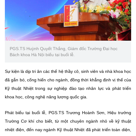
Chọn ngôn ngữ
Vietnamese
English
BỘ KHOA HỌC VÀ CÔNG NGHỆ
PGS.TS Huỳnh Quyết Thắng, Giám đốc Trường Đại học
MINISTRY OF SCIENCE AND TECHNOLOGY
Bách khoa Hà Nội biểu tại buổi lễ.
Điều khoản sử dụng
Theo dõi MST:
Góp ý
Sự kiện là dịp tri ân các thế hệ thầy cô, sinh viên và nhà khoa học
đã gắn bó, cống hiến cho ngành, đồng thời khẳng định vị thế của
Cơ quan chủ quản: Bộ Khoa học và Công nghệ (MST)
Kỹ thuật Nhiệt trong sự nghiệp đào tạo nhân lực và phát triển
Chịu trách nhiệm nội dung: Nguyễn Thị Hải Hằng
khoa học, công nghệ năng lượng quốc gia.
Giám đốc Trung tâm Truyền thông Khoa học và Công nghệ.
Liên hệ
Địa chỉ: Ban Biên tập Cổng TTĐT - 18 Nguyễn Du, TP. Hà Nội
Phát biểu tại buổi lễ, PGS.TS Trương Hoành Sơn, Hiệu trưởng
Điện thoại: 024 3936 9506
Trường Cơ khí cho biết, từ một chuyên ngành nhỏ về kỹ thuật
Email:
stc@mst.gov.vn
nhiệt điện, đến nay ngành Kỹ thuật Nhiệt đã phát triển toàn diện,
©2026 Bản quyền thuộc Bộ Khoa Học và Công Nghệ