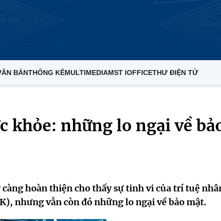
VĂN BẢN
THỐNG KÊ
MULTIMEDIA
MST IOFFICE
THƯ ĐIỆN TỬ
c khỏe: những lo ngại về bả
càng hoàn thiện cho thấy sự tinh vi của trí tuệ nhâ
SK), nhưng vẫn còn đó những lo ngại về bảo mật.