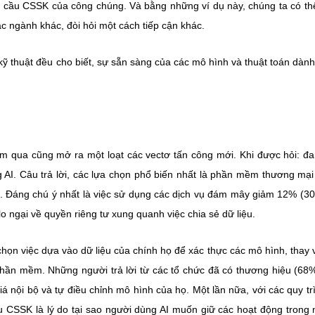
u cầu CSSK của công chúng. Và bằng những ví dụ này, chúng ta có th
ác ngành khác, đòi hỏi một cách tiếp cận khác.
kỹ thuật đều cho biết, sự sẵn sàng của các mô hình và thuật toán dành
năm qua cũng mở ra một loạt các vectơ tấn công mới. Khi được hỏi: đ
AI. Câu trả lời, các lựa chọn phổ biến nhất là phần mềm thương mạ
 Đáng chú ý nhất là việc sử dụng các dịch vụ đám mây giảm 12% (3
lo ngại về quyền riêng tư xung quanh việc chia sẻ dữ liệu.
họn việc dựa vào dữ liệu của chính họ để xác thực các mô hình, thay 
hần mềm. Những người trả lời từ các tổ chức đã có thương hiệu (68
iá nội bộ và tự điều chỉnh mô hình của họ. Một lần nữa, với các quy tr
u CSSK là lý do tại sao người dùng AI muốn giữ các hoạt động trong 