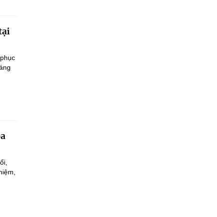
tại
 phục
sáng
oa
ổi,
hiệm,
.