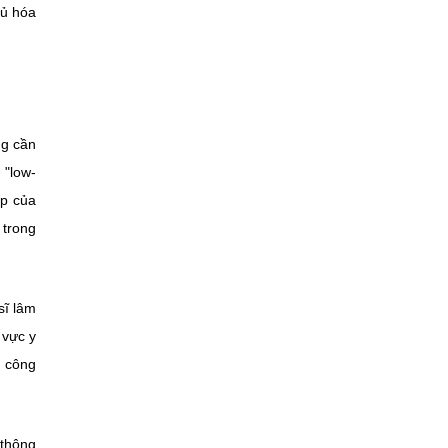
hủ hóa
ng cần
 "low-
ệp của
 trong
sĩ lâm
 vực y
c công
 thông