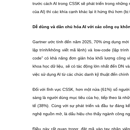
trước cách AI trong CSSK sẽ phát triển trong những 
của AI) thì các khía cạnh khác lại ít hứng thú hơn (
Dễ dùng và dân chủ hóa AI với các công cụ khô
Gartner ước tính đến năm 2025, 70% ứng dụng mới 
lập trình/không viết mã lệnh) và low-code (lập trìn
code" có khả năng đơn giản hóa khối lượng công việ
khoa học dữ liệu, sẽ có tác động lớn nhất đến DN và h
việc sử dụng AI từ các chức danh kỹ thuật đến chính
Đối với lĩnh vực CSSK, hơn một nửa (61%) số người đ
sàng là người dùng mục tiêu của họ, tiếp theo là nh
tế (38%). Cùng với sự phát triển và đầu tư đáng 
nghệ nguồn mở, là dấu hiệu cho thấy ngành công ng
Điều này rất quan trọng: đặt mã vào tay nhân vi