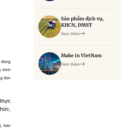
Sản phẩm dịch vụ,
KHCN, ĐMST
Xem thêm
Make in VietNam
h đang
Xem thêm
y khởi
ng làm
 thực
thức,
ị, báo