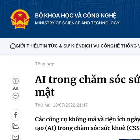
BỘ KHOA HỌC VÀ CÔNG NGHỆ
MINISTRY OF SCIENCE AND TECHNOLOGY
GIỚI THIỆU
TIN TỨC & SỰ KIỆN
DỊCH VỤ CÔNG
HỆ THỐNG 
Tổng hợp
AI trong chăm sóc sứ
Aa
mật
Thứ hai, 18/07/2022 21:47
Các công cụ không mã và tiện ích ngày 
tạo (AI) trong chăm sóc sức khoẻ (CS