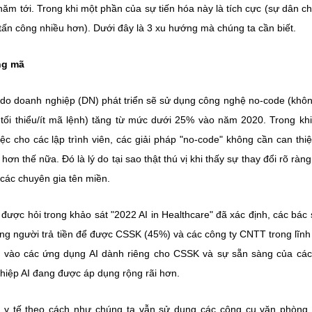
năm tới. Trong khi một phần của sự tiến hóa này là tích cực (sự dân c
bị tấn công nhiều hơn). Dưới đây là 3 xu hướng mà chúng ta cần biết.
ng mã
do doanh nghiệp (DN) phát triển sẽ sử dụng công nghệ no-code (khô
h tối thiểu/ít mã lệnh) tăng từ mức dưới 25% vào năm 2020. Trong khi
c cho các lập trình viên, các giải pháp "no-code" không cần can thi
ơn thế nữa. Đó là lý do tại sao thật thú vị khi thấy sự thay đổi rõ ràng
 các chuyên gia tên miền.
ược hỏi trong khảo sát "2022 AI in Healthcare" đã xác định, các bác 
ững người trả tiền để được CSSK (45%) và các công ty CNTT trong lĩnh
kể vào các ứng dụng AI dành riêng cho CSSK và sự sẵn sàng của cá
hiệp AI đang được áp dụng rộng rãi hơn.
ên y tế theo cách như chúng ta vẫn sử dụng các công cụ văn phòng