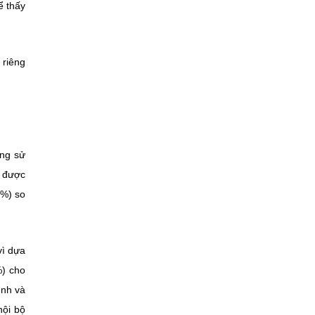
ể thấy
 riêng
ang sử
i được
0%) so
vì dựa
%) cho
ình và
nội bộ