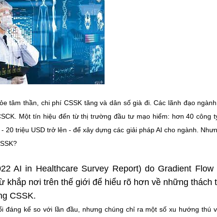
e tâm thần, chi phí CSSK tăng và dân số già đi. Các lãnh đạo ngàn
CSCK. Một tín hiệu đến từ thị trường đầu tư mạo hiểm: hơn 40 công t
 20 triệu USD trở lên - để xây dựng các giải pháp AI cho ngành. Như
 CSSK?
2 AI in Healthcare Survey Report) do Gradient Flow
ừ khắp nơi trên thế giới để hiểu rõ hơn về những thách 
rong CSSK.
ổi đáng kể so với lần đầu, nhưng chúng chỉ ra một số xu hướng thú v