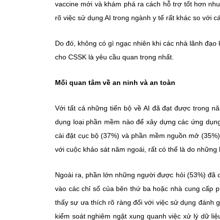
vaccine mới và khám phá ra cách hỗ trợ tốt hơn nh
rõ việc sử dụng AI trong ngành y tế rất khác so với c
Do đó, không có gì ngạc nhiên khi các nhà lãnh đạo 
cho CSSK là yêu cầu quan trọng nhất.
Mối quan tâm về an ninh và an toàn
Với tất cả những tiến bộ về AI đã đạt được trong 
dụng loại phần mềm nào để xây dựng các ứng dụng 
cài đặt cục bộ (37%) và phần mềm nguồn mở (35%).
với cuộc khảo sát năm ngoái, rất có thể là do những 
Ngoài ra, phần lớn những người được hỏi (53%) đã c
vào các chỉ số của bên thứ ba hoặc nhà cung cấp p
thấy sự ưa thích rõ ràng đối với việc sử dụng đánh g
kiểm soát nghiêm ngặt xung quanh việc xử lý dữ liệ