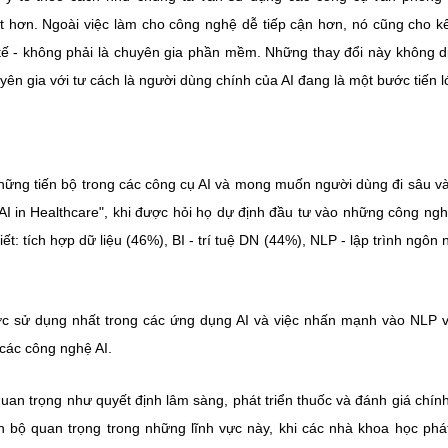
ốt hơn. Ngoài việc làm cho công nghệ dễ tiếp cận hơn, nó cũng cho k
 tế - không phải là chuyên gia phần mềm. Những thay đổi này không d
ên gia với tư cách là người dùng chính của AI đang là một bước tiến l
những tiến bộ trong các công cụ AI và mong muốn người dùng đi sâu v
AI in Healthcare", khi được hỏi họ dự định đầu tư vào những công ng
t: tích hợp dữ liệu (46%), BI - trí tuệ DN (44%), NLP - lập trình ngôn 
ợc sử dụng nhất trong các ứng dụng AI và việc nhấn mạnh vào NLP v
 các công nghệ AI.
an trọng như quyết định lâm sàng, phát triển thuốc và đánh giá chín
ến bộ quan trọng trong những lĩnh vực này, khi các nhà khoa học phát