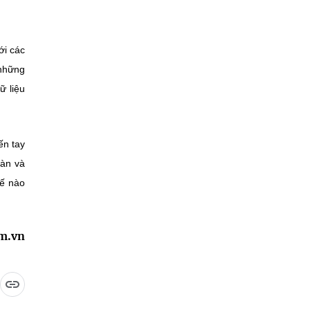
ới các
 những
ữ liệu
ến tay
oàn và
hế nào
am.vn