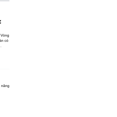
g
a Vòng
án có
.
à năng