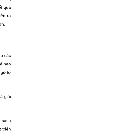
ết quả
iễn ra
ớn.
ào các
hệ nào
ngữ tư
à giải
h sách
 triển