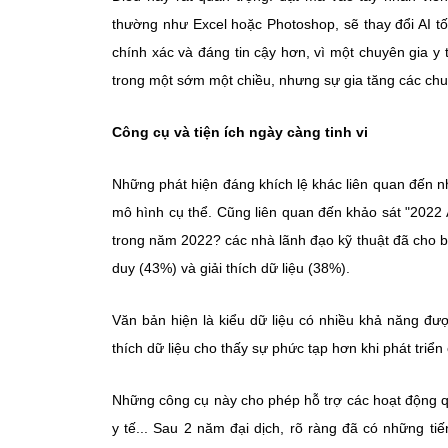
thường như Excel hoặc Photoshop, sẽ thay đổi AI t
chính xác và đáng tin cậy hơn, vì một chuyên gia y
trong một sớm một chiều, nhưng sự gia tăng các chuy
Công cụ và tiện ích ngày càng tinh vi
Những phát hiện đáng khích lệ khác liên quan đến 
mô hình cụ thể. Cũng liên quan đến khảo sát "2022 
trong năm 2022? các nhà lãnh đạo kỹ thuật đã cho biế
duy (43%) và giải thích dữ liệu (38%).
Văn bản hiện là kiểu dữ liệu có nhiều khả năng đư
thích dữ liệu cho thấy sự phức tạp hơn khi phát triển
Những công cụ này cho phép hỗ trợ các hoạt động qu
y tế... Sau 2 năm đại dịch, rõ ràng đã có những ti