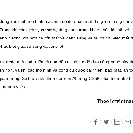
ùng xác định mô hình, các mối đe dọa bảo mật đang leo thang đối v
Trong khi các dịch vụ cơ sở hạ tầng quan trọng khác phải đối mặt với
nh hưởng lớn hơn cả tổn thất về danh tiếng và tài chính. Việc mất d
khác biệt giữa sự sống và cái chết.
 khi các nhà phát triển và nhà đầu tư nỗ lực để đưa công nghệ này đ
ến hơn, và khi các mô hình và công cụ được cải thiện, bảo mật, an t
quan trọng. Sẽ thú vị khi theo dõi xem AI trong CSSK phát triển như t
a ngành y tế./.
Theo ictvietn