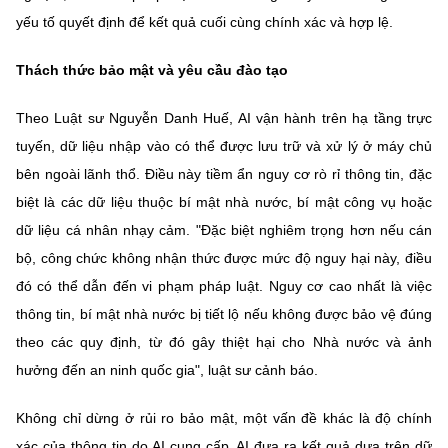
yếu tố quyết định để kết quả cuối cùng chính xác và hợp lệ.
Thách thức bảo mật và yêu cầu đào tạo
Theo Luật sư Nguyễn Danh Huế, AI vận hành trên hạ tầng trực
tuyến, dữ liệu nhập vào có thể được lưu trữ và xử lý ở máy chủ
bên ngoài lãnh thổ. Điều này tiềm ẩn nguy cơ rò rỉ thông tin, đặc
biệt là các dữ liệu thuộc bí mật nhà nước, bí mật công vụ hoặc
dữ liệu cá nhân nhạy cảm. "Đặc biệt nghiêm trọng hơn nếu cán
bộ, công chức không nhận thức được mức độ nguy hại này, điều
đó có thể dẫn đến vi phạm pháp luật. Nguy cơ cao nhất là việc
thông tin, bí mật nhà nước bị tiết lộ nếu không được bảo vệ đúng
theo các quy định, từ đó gây thiệt hại cho Nhà nước và ảnh
hưởng đến an ninh quốc gia", luật sư cảnh báo.
Không chỉ dừng ở rủi ro bảo mật, một vấn đề khác là độ chính
xác của thông tin do AI cung cấp. AI đưa ra kết quả dựa trên dữ