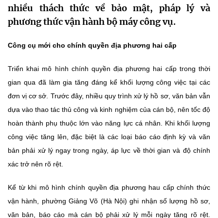
nhiều thách thức về bảo mật, pháp lý và
MST IOFFICE
Văn bản QPPL
Sở Khoa học và Công nghệ
Chuyển đổi số
phương thức vận hành bộ máy công vụ.
THỐNG KÊ
Văn bản chỉ đạo điều hành
Bưu chính, Viễn thông
Công cụ mới cho chính quyền địa phương hai cấp
Multimedia
Khoa học và Công nghệ
Lấy ý kiến người dân về dự thảo VBQPPL
Sở hữu trí tuệ
Triển khai mô hình chính quyền địa phương hai cấp trong thời
THƯ ĐIỆN TỬ
Đổi mới sáng tạo
gian qua đã làm gia tăng đáng kể khối lượng công việc tại các
Tiêu chuẩn, đo lường, chất lượng
đơn vị cơ sở. Trước đây, nhiều quy trình xử lý hồ sơ, văn bản vẫn
Khác
Chuyển đổi số
dựa vào thao tác thủ công và kinh nghiệm của cán bộ, nên tốc độ
Năng lượng nguyên tử
Videos
hoàn thành phụ thuộc lớn vào năng lực cá nhân. Khi khối lượng
Bưu chính, Viễn thông
Tin tổng hợp
công việc tăng lên, đặc biệt là các loại báo cáo định kỳ và văn
Infographic
bản phải xử lý ngay trong ngày, áp lực về thời gian và độ chính
Sở hữu trí tuệ
Tin địa phương
Ảnh
xác trở nên rõ rệt.
Tiêu chuẩn, đo lường, chất lượng
Voice
Kể từ khi mô hình chính quyền địa phương hau cấp chính thức
Năng lượng nguyên tử
Nhiệm vụ trọng tâm
vận hành, phường Giảng Võ (Hà Nội) ghi nhận số lượng hồ sơ,
văn bản, báo cáo mà cán bộ phải xử lý mỗi ngày tăng rõ rệt.