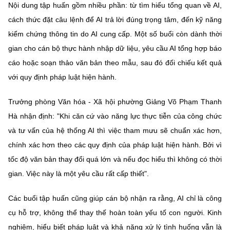
Nội dung tập huấn gồm nhiều phần: từ tìm hiểu tổng quan về AI,
cách thức đặt câu lệnh để AI trả lời đúng trọng tâm, đến kỹ năng
kiểm chứng thông tin do AI cung cấp. Một số buổi còn dành thời
gian cho cán bộ thực hành nhập dữ liệu, yêu cầu AI tổng hợp báo
cáo hoặc soạn thảo văn bản theo mẫu, sau đó đối chiếu kết quả
với quy định pháp luật hiện hành.
Trưởng phòng Văn hóa - Xã hội phường Giảng Võ Phạm Thanh
Hà nhận định: "Khi căn cứ vào năng lực thực tiễn của công chức
và tư vấn của hệ thống AI thì việc tham mưu sẽ chuẩn xác hơn,
chính xác hơn theo các quy định của pháp luật hiện hành. Bởi vì
tốc độ văn bản thay đổi quá lớn và nếu đọc hiểu thì không có thời
gian. Việc này là một yêu cầu rất cấp thiết".
Các buổi tập huấn cũng giúp cán bộ nhận ra rằng, AI chỉ là công
cụ hỗ trợ, không thể thay thế hoàn toàn yếu tố con người. Kinh
nghiệm, hiểu biết pháp luật và khả năng xử lý tình huống vẫn là