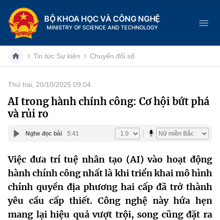
BỘ KHOA HỌC VÀ CÔNG NGHỆ
MINISTRY OF SCIENCE AND TECHNOLOGY
Tin tức Sự kiện
Chuyển đổi số
Thứ hai, 20/10/2025 09:04
Danh mục
AI trong hành chính công: Cơ hội bứt phá
và rủi ro
Trang chủ
Nghe đọc bài
5:41
Giới thiệu
Việc đưa trí tuệ nhân tạo (AI) vào hoạt động
Chức năng nhiệm vụ
Tin tức sự kiện
hành chính công nhất là khi triển khai mô hình
Dịch vụ công
chính quyền địa phương hai cấp đã trở thành
Cơ cấu tổ chức
Khoa học và Công nghệ
yêu cầu cấp thiết. Công nghệ này hứa hẹn
Hệ thống văn bản
Lịch sử phát triển
Đổi mới sáng tạo
mang lại hiệu quả vượt trội, song cũng đặt ra