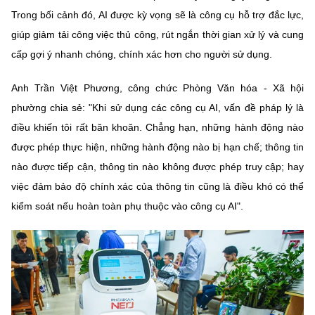
Chọn ngôn ngữ
Trong bối cảnh đó, AI được kỳ vọng sẽ là công cụ hỗ trợ đắc lực,
giúp giảm tải công việc thủ công, rút ngắn thời gian xử lý và cung
Vietnamese
English
cấp gợi ý nhanh chóng, chính xác hơn cho người sử dụng.
Anh Trần Việt Phương, công chức Phòng Văn hóa - Xã hội
phường chia sẻ: "Khi sử dụng các công cụ AI, vấn đề pháp lý là
BỘ KHOA HỌC VÀ CÔNG NGHỆ
MINISTRY OF SCIENCE AND TECHNOLOGY
điều khiến tôi rất băn khoăn. Chẳng hạn, những hành động nào
được phép thực hiện, những hành động nào bị hạn chế; thông tin
Điều khoản sử dụng
Theo dõi MST:
Góp ý
nào được tiếp cận, thông tin nào không được phép truy cập; hay
việc đảm bảo độ chính xác của thông tin cũng là điều khó có thể
Cơ quan chủ quản: Bộ Khoa học và Công nghệ (MST)
kiểm soát nếu hoàn toàn phụ thuộc vào công cụ AI".
Chịu trách nhiệm nội dung: Nguyễn Thị Hải Hằng
Giám đốc Trung tâm Truyền thông Khoa học và Công nghệ.
Liên hệ
Địa chỉ: Ban Biên tập Cổng TTĐT - 18 Nguyễn Du, TP. Hà Nội
Điện thoại: 024 3936 9506
Email:
stc@mst.gov.vn
©2026 Bản quyền thuộc Bộ Khoa Học và Công Nghệ