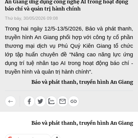
An Giang ứng dụng công nghệ AI trong hoạt động
MST IOFFICE
Văn bản QPPL
báo chí và quản trị hành chính
Sở Khoa học và Công nghệ
Chuyển đổi số
Thứ bảy, 30/05/2026 09:08
THỐNG KÊ
Văn bản chỉ đạo điều hành
Bưu chính, Viễn thông
Trong hai ngày 12/5-13/5/2026, Báo và phát thanh,
Multimedia
Khoa học và Công nghệ
truyền hình An Giang phối hợp với công ty cổ phần
Lấy ý kiến người dân về dự thảo VBQPPL
Sở hữu trí tuệ
thương mại dịch vụ Phú Quý Kiên Giang tổ chức
THƯ ĐIỆN TỬ
Đổi mới sáng tạo
lớp tập huấn chuyên đề "Nâng cao năng lực ứng
Tiêu chuẩn, đo lường, chất lượng
Khác
dụng trí tuệ nhân tạo AI trong hoạt động báo chí -
Chuyển đổi số
Năng lượng nguyên tử
truyền hình và quản trị hành chính".
Videos
Bưu chính, Viễn thông
Báo và phát thanh, truyền hình An Giang
Tin tổng hợp
Infographic
Sở hữu trí tuệ
Tin địa phương
Ảnh
Tiêu chuẩn, đo lường, chất lượng
Voice
Báo và phát thanh, truyền hình An Giang
Năng lượng nguyên tử
Nhiệm vụ trọng tâm