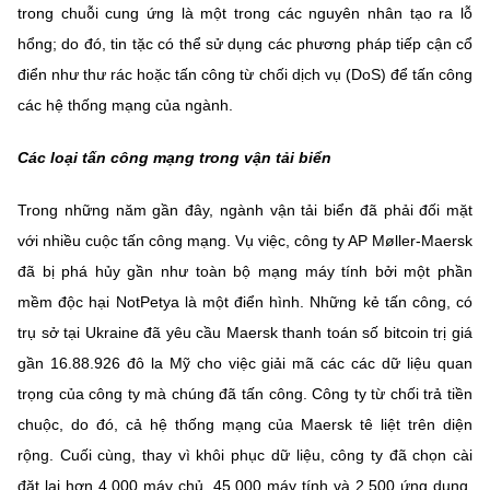
trong chuỗi cung ứng là một trong các nguyên nhân tạo ra lỗ
hổng; do đó, tin tặc có thể sử dụng các phương pháp tiếp cận cổ
điển như thư rác hoặc tấn công từ chối dịch vụ (DoS) để tấn công
các hệ thống mạng của ngành.
Các loại tấn công mạng trong vận tải biển
Trong những năm gần đây, ngành vận tải biển đã phải đối mặt
với nhiều cuộc tấn công mạng. Vụ việc, công ty AP Møller-Maersk
đã bị phá hủy gần như toàn bộ mạng máy tính bởi một phần
mềm độc hại NotPetya là một điển hình. Những kẻ tấn công, có
trụ sở tại Ukraine đã yêu cầu Maersk thanh toán số bitcoin trị giá
gần 16.88.926 đô la Mỹ cho việc giải mã các các dữ liệu quan
trọng của công ty mà chúng đã tấn công. Công ty từ chối trả tiền
chuộc, do đó, cả hệ thống mạng của Maersk tê liệt trên diện
rộng. Cuối cùng, thay vì khôi phục dữ liệu, công ty đã chọn cài
đặt lại hơn 4.000 máy chủ, 45.000 máy tính và 2.500 ứng dụng.