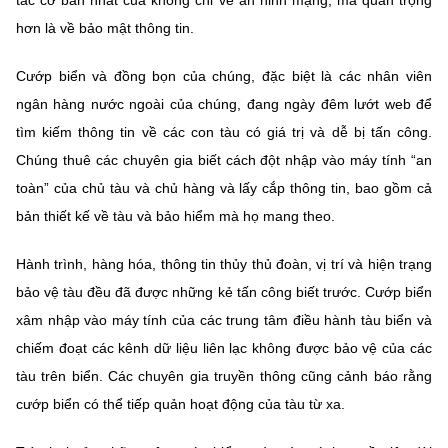
tắc cơ bản nhất của không chỉ về an ninh mạng, mà quan trọng
hơn là về bảo mật thông tin.
Cướp biển và đồng bọn của chúng, đặc biệt là các nhân viên
ngân hàng nước ngoài của chúng, đang ngày đêm lướt web để
tìm kiếm thông tin về các con tàu có giá trị và dễ bị tấn công.
Chúng thuê các chuyên gia biết cách đột nhập vào máy tính “an
toàn” của chủ tàu và chủ hàng và lấy cắp thông tin, bao gồm cả
bản thiết kế về tàu và bảo hiểm mà họ mang theo.
Hành trình, hàng hóa, thông tin thủy thủ đoàn, vị trí và hiện trạng
bảo vệ tàu đều đã được những kẻ tấn công biết trước. Cướp biển
xâm nhập vào máy tính của các trung tâm điều hành tàu biển và
chiếm đoạt các kênh dữ liệu liên lạc không được bảo vệ của các
tàu trên biển. Các chuyên gia truyền thông cũng cảnh báo rằng
cướp biển có thể tiếp quản hoạt động của tàu từ xa.