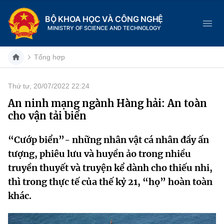
BỘ KHOA HỌC VÀ CÔNG NGHỆ
MINISTRY OF SCIENCE AND TECHNOLOGY
Tổng hợp
Thứ tư, 20/07/2022 22:24
Danh mục
An ninh mạng ngành Hàng hải: An toàn
cho vận tải biển
Trang chủ
“Cướp biển”- những nhân vật cá nhân đầy ấn
Giới thiệu
tượng, phiêu lưu và huyền ảo trong nhiều
Chức năng nhiệm vụ
Tin tức sự kiện
truyền thuyết và truyện kể dành cho thiếu nhi,
thì trong thực tế của thế kỷ 21, “họ” hoàn toàn
Dịch vụ công
Cơ cấu tổ chức
Khoa học và Công nghệ
khác.
Hệ thống văn bản
Lịch sử phát triển
Đổi mới sáng tạo