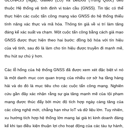
GLONASS (Nga), Galileo (EU) và BeiDou (Trung Quốc) đều
thuộc Hệ thống vệ tinh định vị toàn cầu (GNSS). Tin tặc có thể
thực hiện các cuộc tấn công mạng vào GNSS do hệ thống thiếu
tính năng xác thực và mã hóa. Thông tin giả về vị trí làm tăng
đáng kể xác suất va chạm. Một cuộc tấn công bằng cách giả mạo
GNSS được thực hiện theo hai bước: đồng bộ hóa với tín hiệu
của vệ tinh, sau đó là làm cho tín hiệu được truyền đi mạnh mẽ,
thu hút sự chú ý hơn.
Các lỗ hổng của hệ thống GNSS đã được xem xét đặc biệt vì nó
là một danh mục con quan trọng của nhiều cơ sở hạ tầng hàng
hải và do đó là mục tiêu cho các cuộc tấn công mạng. Nghiên
cứu gần đây xác nhận rằng sự gia tăng mạnh mẽ của tội phạm
mạng được thúc đẩy bởi mức độ tích hợp ngày càng tăng của
các công nghệ mới, chẳng hạn như IoT và dữ liệu lớn. Tuy nhiên,
xu hướng tích hợp hệ thống lớn mang lại giá trị kinh doanh đáng
kể khi tạo điều kiện thuận lợi cho hoạt động của các tàu tự hành,