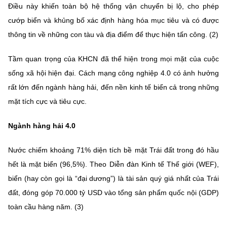
(Ghi rõ nguồn "https://mst.gov.vn" khi phát hành lại thông tin từ
Điều này khiến toàn bộ hệ thống vận chuyển bị lộ, cho phép
website này)
cướp biển và khủng bố xác định hàng hóa mục tiêu và có được
thông tin về những con tàu và địa điểm để thực hiện tấn công. (2)
Tầm quan trọng của KHCN đã thể hiện trong mọi mặt của cuộc
sống xã hội hiện đại. Cách mạng công nghiệp 4.0 có ảnh hưởng
rất lớn đến ngành hàng hải, đến nền kinh tế biển cả trong những
mặt tích cực và tiêu cực.
Ngành hàng hải 4.0
Nước chiếm khoảng 71% diện tích bề mặt Trái đất trong đó hầu
hết là mặt biển (96,5%). Theo Diễn đàn Kinh tế Thế giới (WEF),
biển (hay còn gọi là “đại dương”) là tài sản quý giá nhất của Trái
đất, đóng góp 70.000 tỷ USD vào tổng sản phẩm quốc nội (GDP)
toàn cầu hàng năm. (3)