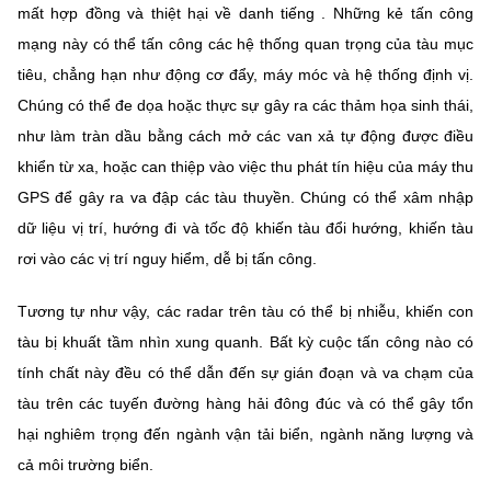
mất hợp đồng và thiệt hại về danh tiếng . Những kẻ tấn công
mạng này có thể tấn công các hệ thống quan trọng của tàu mục
tiêu, chẳng hạn như động cơ đẩy, máy móc và hệ thống định vị.
Chúng có thể đe dọa hoặc thực sự gây ra các thảm họa sinh thái,
như làm tràn dầu bằng cách mở các van xả tự động được điều
khiển từ xa, hoặc can thiệp vào việc thu phát tín hiệu của máy thu
GPS để gây ra va đập các tàu thuyền. Chúng có thể xâm nhập
dữ liệu vị trí, hướng đi và tốc độ khiến tàu đổi hướng, khiến tàu
rơi vào các vị trí nguy hiểm, dễ bị tấn công.
Tương tự như vậy, các radar trên tàu có thể bị nhiễu, khiến con
tàu bị khuất tầm nhìn xung quanh. Bất kỳ cuộc tấn công nào có
tính chất này đều có thể dẫn đến sự gián đoạn và va chạm của
tàu trên các tuyến đường hàng hải đông đúc và có thể gây tổn
hại nghiêm trọng đến ngành vận tải biển, ngành năng lượng và
cả môi trường biển.