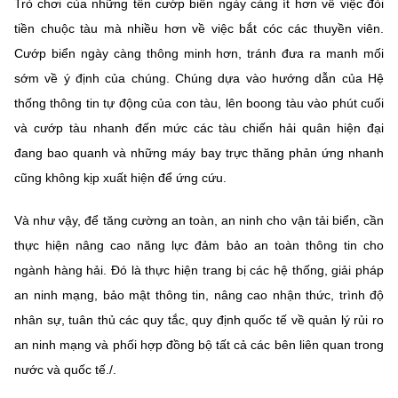
Trò chơi của những tên cướp biển ngày càng ít hơn về việc đòi
tiền chuộc tàu mà nhiều hơn về việc bắt cóc các thuyền viên.
Cướp biển ngày càng thông minh hơn, tránh đưa ra manh mối
sớm về ý định của chúng. Chúng dựa vào hướng dẫn của Hệ
thống thông tin tự động của con tàu, lên boong tàu vào phút cuối
và cướp tàu nhanh đến mức các tàu chiến hải quân hiện đại
đang bao quanh và những máy bay trực thăng phản ứng nhanh
cũng không kịp xuất hiện để ứng cứu.
Và như vậy, để tăng cường an toàn, an ninh cho vận tải biển, cần
thực hiện nâng cao năng lực đảm bảo an toàn thông tin cho
ngành hàng hải. Đó là thực hiện trang bị các hệ thống, giải pháp
an ninh mạng, bảo mật thông tin, nâng cao nhận thức, trình độ
nhân sự, tuân thủ các quy tắc, quy định quốc tế về quản lý rủi ro
an ninh mạng và phối hợp đồng bộ tất cả các bên liên quan trong
nước và quốc tế./.