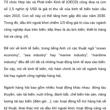
Tổ chức Hợp tác và Phát triển Kinh tế (OECD) cũng đưa ra con
số 1,5 nghìn tỷ USD là giá trị thu về của kinh tế biển toàn cầu
năm 2010. Con số này có thể tăng hơn gấp đôi vào năm 2030.
Trong đó, dầu khí ngoài khơi chiếm 1/3 tổng giá trị của các ngành
công nghiệp dựa trên biển, tiếp theo là du lịch biển; thiết bị hàng
hải và cảng. (4)
Để nói về kinh tế biển, trong tiếng Anh có các thuật ngữ “ocean
economy”, “sea industry” hay “marine industry”, “maritime
industry” đều để chỉ tất cả những hoạt động kinh tế dựa vào biển.
Do vậy, nói về kinh tế biển, nội hàm chính là nói về ngành hàng
hải hay ngành công nghiệp hàng hải.
Ngành hàng hải bao gồm nhiều hoạt động khác nhau: đóng tàu
thuyền, vận tải biển, nuôi trồng, đánh bắt, chế biển hải sản, năng
lượng tái tạo biển (điện gió…); các hoạt động hỗ trợ hàng hải về
kỹ thuật, khai thác mỏ và dầu khí ngoài khơi, hoạt động cảng và