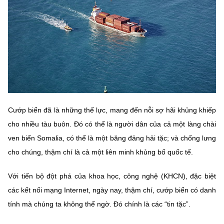
MST IOFFICE
Văn bản QPPL
Sở Khoa học và Công nghệ
Chuyển đổi số
THỐNG KÊ
Văn bản chỉ đạo điều hành
Bưu chính, Viễn thông
Multimedia
Khoa học và Công nghệ
Lấy ý kiến người dân về dự thảo VBQPPL
Sở hữu trí tuệ
THƯ ĐIỆN TỬ
Đổi mới sáng tạo
Tiêu chuẩn, đo lường, chất lượng
Khác
Chuyển đổi số
Cướp biển đã là những thế lực, mang đến nỗi sợ hãi khủng khiếp
Năng lượng nguyên tử
Videos
cho nhiều tàu buôn. Đó có thể là người dân của cả một làng chài
Bưu chính, Viễn thông
Tin tổng hợp
ven biển Somalia, có thể là một băng đảng hải tặc; và chống lưng
Infographic
cho chúng, thậm chí là cả một liên minh khủng bố quốc tế.
Sở hữu trí tuệ
Tin địa phương
Ảnh
Với tiến bộ đột phá của khoa học, công nghệ (KHCN), đặc biệt
Tiêu chuẩn, đo lường, chất lượng
Voice
các kết nối mạng Internet, ngày nay, thậm chí, cướp biển có danh
tính mà chúng ta không thể ngờ. Đó chính là các “tin tặc”.
Năng lượng nguyên tử
Nhiệm vụ trọng tâm