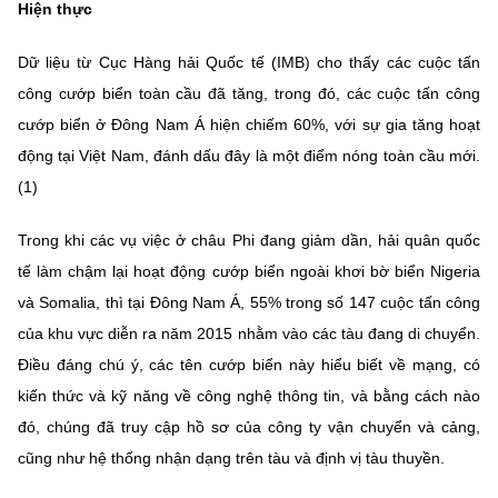
Hiện thực
Chọn ngôn ngữ
Vietnamese
English
Dữ liệu từ Cục Hàng hải Quốc tế (IMB) cho thấy các cuộc tấn
công cướp biển toàn cầu đã tăng, trong đó, các cuộc tấn công
cướp biển ở Đông Nam Á hiện chiếm 60%, với sự gia tăng hoạt
động tại Việt Nam, đánh dấu đây là một điểm nóng toàn cầu mới.
BỘ KHOA HỌC VÀ CÔNG NGHỆ
(1)
MINISTRY OF SCIENCE AND TECHNOLOGY
Điều khoản sử dụng
Theo dõi MST:
Góp ý
Trong khi các vụ việc ở châu Phi đang giảm dần, hải quân quốc
tế làm chậm lại hoạt động cướp biển ngoài khơi bờ biển Nigeria
Cơ quan chủ quản: Bộ Khoa học và Công nghệ (MST)
và Somalia, thì tại Đông Nam Á, 55% trong số 147 cuộc tấn công
Chịu trách nhiệm nội dung: Nguyễn Thị Hải Hằng
của khu vực diễn ra năm 2015 nhằm vào các tàu đang di chuyển.
Giám đốc Trung tâm Truyền thông Khoa học và Công nghệ.
Điều đáng chú ý, các tên cướp biển này hiểu biết về mạng, có
Liên hệ
kiến thức và kỹ năng về công nghệ thông tin, và bằng cách nào
Địa chỉ: Ban Biên tập Cổng TTĐT - 18 Nguyễn Du, TP. Hà Nội
đó, chúng đã truy cập hồ sơ của công ty vận chuyển và cảng,
Điện thoại: 024 3936 9506
Email:
stc@mst.gov.vn
cũng như hệ thống nhận dạng trên tàu và định vị tàu thuyền.
©2026 Bản quyền thuộc Bộ Khoa Học và Công Nghệ