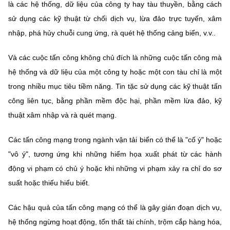
là các hệ thống, dữ liệu của công ty hay tàu thuyền, bằng cách
sử dụng các kỹ thuật từ chối dịch vụ, lừa đảo trực tuyến, xâm
nhập, phá hủy chuỗi cung ứng, rà quét hệ thống cảng biển, v.v..
Và các cuộc tấn công không chủ đích là những cuộc tấn công mà
hệ thống và dữ liệu của một công ty hoặc một con tàu chỉ là một
trong nhiều mục tiêu tiềm năng. Tin tặc sử dụng các kỹ thuật tấn
công liên tục, bằng phần mềm độc hại, phần mềm lừa đảo, kỹ
thuật xâm nhập và rà quét mạng.
Các tấn công mạng trong ngành vận tải biển có thể là "cố ý" hoặc
"vô ý", tương ứng khi những hiểm họa xuất phát từ các hành
động vi phạm có chủ ý hoặc khi những vi phạm xảy ra chỉ do sơ
suất hoặc thiếu hiểu biết.
Các hậu quả của tấn công mạng có thể là gây gián đoạn dịch vụ,
hệ thống ngừng hoạt động, tổn thất tài chính, trộm cắp hàng hóa,