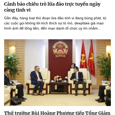
Cảnh báo chiêu trò lừa đảo trực tuyến ngày
MST IOFFICE
Văn bản QPPL
Sở Khoa học và Công nghệ
Chuyển đổi số
càng tinh vi
THỐNG KÊ
Gần đây, hàng loạt thủ đoạn lừa đảo tinh vi đang bùng phát, từ
Văn bản chỉ đạo điều hành
Bưu chính, Viễn thông
các cuộc gọi không lời kích thích sự tò mò, deepfake giả mạo
hình ảnh để tống tiền, đến mạo danh tổ chức uy tín nhằm...
Multimedia
Khoa học và Công nghệ
Lấy ý kiến người dân về dự thảo VBQPPL
Sở hữu trí tuệ
THƯ ĐIỆN TỬ
Đổi mới sáng tạo
Tiêu chuẩn, đo lường, chất lượng
Khác
Chuyển đổi số
Năng lượng nguyên tử
Videos
Bưu chính, Viễn thông
Tin tổng hợp
Infographic
Sở hữu trí tuệ
Tin địa phương
Ảnh
Tiêu chuẩn, đo lường, chất lượng
Voice
Năng lượng nguyên tử
Nhiệm vụ trọng tâm
Thứ trưởng Bùi Hoàng Phương tiếp Tổng Giám