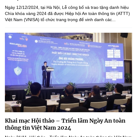
(Ghi rõ nguồn "https://mst.gov.vn" khi phát hành lại thông tin từ
Ngày 12/12/2024, tại Hà Nội, Lễ công bố và trao tặng danh hiệu
website này)
Chìa khóa vàng 2024 đã được Hiệp hội An toàn thông tin (ATTT)
Việt Nam (VNISA) tổ chức trang trọng để vinh danh các...
Khai mạc Hội thảo – Triển lãm Ngày An toàn
thông tin Việt Nam 2024