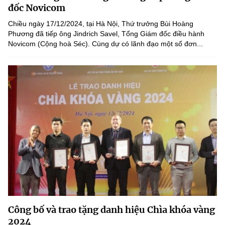
Chọn ngôn ngữ
đốc Novicom
Chiều ngày 17/12/2024, tại Hà Nội, Thứ trưởng Bùi Hoàng
Vietnamese
English
Phương đã tiếp ông Jindrich Savel, Tổng Giám đốc điều hành
Novicom (Cộng hoà Séc). Cùng dự có lãnh đạo một số đơn...
BỘ KHOA HỌC VÀ CÔNG NGHỆ
MINISTRY OF SCIENCE AND TECHNOLOGY
Điều khoản sử dụng
Theo dõi MST:
Góp ý
Cơ quan chủ quản: Bộ Khoa học và Công nghệ (MST)
Chịu trách nhiệm nội dung: Nguyễn Thị Hải Hằng
Giám đốc Trung tâm Truyền thông Khoa học và Công nghệ.
Liên hệ
Địa chỉ: Ban Biên tập Cổng TTĐT - 18 Nguyễn Du, TP. Hà Nội
Điện thoại: 024 3936 9506
Email:
stc@mst.gov.vn
Công bố và trao tặng danh hiệu Chìa khóa vàng
©2026 Bản quyền thuộc Bộ Khoa Học và Công Nghệ
2024