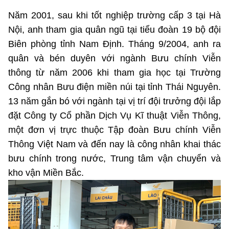
MST IOFFICE
Văn bản QPPL
Năm 2001, sau khi tốt nghiệp trường cấp 3 tại Hà
Sở Khoa học và Công nghệ
Chuyển đổi số
Nội, anh tham gia quân ngũ tại tiểu đoàn 19 bộ đội
THỐNG KÊ
Văn bản chỉ đạo điều hành
Bưu chính, Viễn thông
Biên phòng tỉnh Nam Định. Tháng 9/2004, anh ra
quân và bén duyên với ngành Bưu chính Viễn
Multimedia
Khoa học và Công nghệ
Lấy ý kiến người dân về dự thảo VBQPPL
Sở hữu trí tuệ
thông từ năm 2006 khi tham gia học tại Trường
THƯ ĐIỆN TỬ
Đổi mới sáng tạo
Công nhân Bưu điện miền núi tại tỉnh Thái Nguyên.
Tiêu chuẩn, đo lường, chất lượng
13 năm gắn bó với ngành tại vị trí đội trưởng đội lắp
Khác
Chuyển đổi số
đặt Công ty Cổ phần Dịch Vụ Kĩ thuật Viễn Thông,
Năng lượng nguyên tử
Videos
một đơn vị trực thuộc Tập đoàn Bưu chính Viễn
Bưu chính, Viễn thông
Tin tổng hợp
Thông Việt Nam và đến nay là công nhân khai thác
Infographic
bưu chính trong nước, Trung tâm vận chuyển và
Sở hữu trí tuệ
Tin địa phương
Ảnh
kho vận Miền Bắc.
Tiêu chuẩn, đo lường, chất lượng
Voice
Năng lượng nguyên tử
Nhiệm vụ trọng tâm