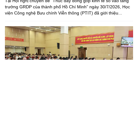
Tại Hội nghị chuyên đề “Thúc đẩy đóng góp kinh tế số vào tăng
trưởng GRDP của thành phố Hồ Chí Minh” ngày 30/7/2026, Học
viện Công nghệ Bưu chính Viễn thông (PTIT) đã giới thiệu...
Nâng cao chất lượng công tác quán triệt, tuyên truyền và
triển khai thực hiện các chỉ thị, nghị quyết, quy định...
Trong thời gian qua, tại Đảng bộ Tổng công ty Bưu điện Việt
Nam, công tác tổ chức nghiên cứu, học tập, quán triệt và triển