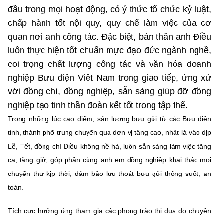
(Ghi rõ nguồn "https://mst.gov.vn" khi phát hành lại thông tin từ
đầu trong mọi hoạt động, có ý thức tổ chức kỷ luật,
website này)
chấp hành tốt nội quy, quy chế làm việc của cơ
quan nơi anh công tác. Đặc biệt, bản thân anh Điều
luôn thực hiện tốt chuẩn mực đạo đức ngành nghề,
coi trọng chất lượng công tác và văn hóa doanh
nghiệp Bưu điện Việt Nam trong giao tiếp, ứng xử
với đồng chí, đồng nghiệp, sẵn sàng giúp đỡ đồng
nghiệp tạo tinh thần đoàn kết tốt trong tập thể.
Trong những lúc cao điểm, sản lượng bưu gửi từ các Bưu điện
tỉnh, thành phố trung chuyển qua đơn vị tăng cao, nhất là vào dịp
Lễ, Tết, đồng chí Điều không nề hà, luôn sẵn sàng làm việc tăng
ca, tăng giờ, góp phần cùng anh em đồng nghiệp khai thác mọi
chuyến thư kịp thời, đảm bảo lưu thoát bưu gửi thông suốt, an
toàn.
Tích cực hưởng ứng tham gia các phong trào thi đua do chuyên