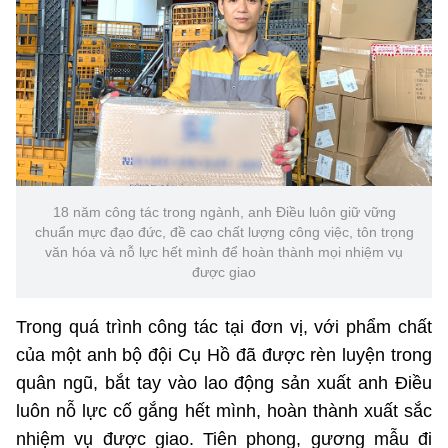
Chọn ngôn ngữ
Vietnamese
English
BỘ KHOA HỌC VÀ CÔNG NGHỆ
MINISTRY OF SCIENCE AND TECHNOLOGY
Điều khoản sử dụng
Theo dõi MST:
Góp ý
18 năm công tác trong ngành, anh Điều luôn giữ vững
chuẩn mực đạo đức, đề cao chất lượng công việc, tôn trọng
văn hóa và nỗ lực hết mình để hoàn thành mọi nhiệm vụ
Cơ quan chủ quản: Bộ Khoa học và Công nghệ (MST)
được giao
Chịu trách nhiệm nội dung: Nguyễn Thị Hải Hằng
Giám đốc Trung tâm Truyền thông Khoa học và Công nghệ.
Trong quá trình công tác tại đơn vị, với phẩm chất
Liên hệ
của một anh bộ đội Cụ Hồ đã được rèn luyện trong
Địa chỉ: Ban Biên tập Cổng TTĐT - 18 Nguyễn Du, TP. Hà Nội
quân ngũ, bắt tay vào lao động sản xuất anh Điều
Điện thoại: 024 3936 9506
Email:
stc@mst.gov.vn
luôn nỗ lực cố gắng hết mình, hoàn thành xuất sắc
©2026 Bản quyền thuộc Bộ Khoa Học và Công Nghệ
nhiệm vụ được giao. Tiên phong, gương mẫu đi