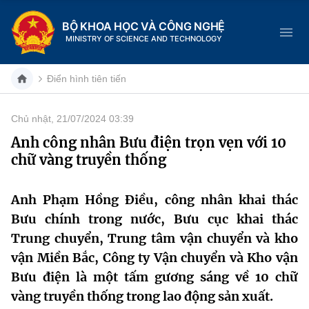
BỘ KHOA HỌC VÀ CÔNG NGHỆ
MINISTRY OF SCIENCE AND TECHNOLOGY
Điển hình tiên tiến
Chủ nhật, 21/07/2024 03:39
Danh mục
Anh công nhân Bưu điện trọn vẹn với 10
chữ vàng truyền thống
Trang chủ
Giới thiệu
Anh Phạm Hồng Điều, công nhân khai thác
Bưu chính trong nước, Bưu cục khai thác
Chức năng nhiệm vụ
Tin tức sự kiện
Trung chuyển, Trung tâm vận chuyển và kho
vận Miền Bắc, Công ty Vận chuyển và Kho vận
Dịch vụ công
Cơ cấu tổ chức
Khoa học và Công nghệ
Bưu điện là một tấm gương sáng về 10 chữ
Hệ thống văn bản
vàng truyền thống trong lao động sản xuất.
Lịch sử phát triển
Đổi mới sáng tạo