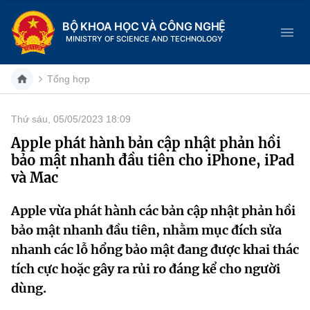
BỘ KHOA HỌC VÀ CÔNG NGHỆ
MINISTRY OF SCIENCE AND TECHNOLOGY
Tổng hợp
Thứ sáu, 05/05/2023 18:09
Danh mục
Apple phát hành bản cập nhật phản hồi
bảo mật nhanh đầu tiên cho iPhone, iPad
Trang chủ
và Mac
Giới thiệu
Apple vừa phát hành các bản cập nhật phản hồi
bảo mật nhanh đầu tiên, nhằm mục đích sửa
Chức năng nhiệm vụ
Tin tức sự kiện
nhanh các lỗ hổng bảo mật đang được khai thác
Dịch vụ công
Cơ cấu tổ chức
Khoa học và Công nghệ
tích cực hoặc gây ra rủi ro đáng kể cho người
dùng.
Hệ thống văn bản
Lịch sử phát triển
Đổi mới sáng tạo