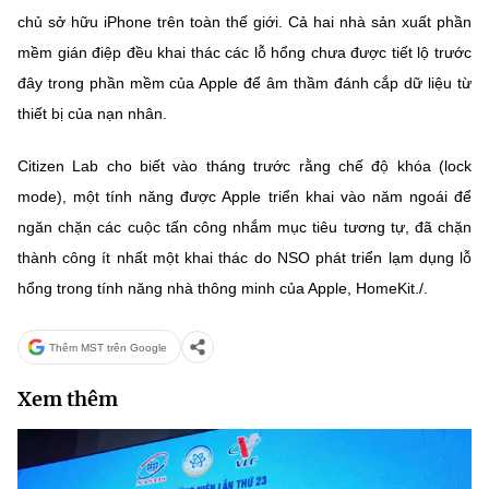
(Ghi rõ nguồn "https://mst.gov.vn" khi phát hành lại thông tin từ
chủ sở hữu iPhone trên toàn thế giới. Cả hai nhà sản xuất phần
website này)
mềm gián điệp đều khai thác các lỗ hổng chưa được tiết lộ trước
đây trong phần mềm của Apple để âm thầm đánh cắp dữ liệu từ
thiết bị của nạn nhân.
Citizen Lab cho biết vào tháng trước rằng chế độ khóa (lock
mode), một tính năng được Apple triển khai vào năm ngoái để
ngăn chặn các cuộc tấn công nhắm mục tiêu tương tự, đã chặn
thành công ít nhất một khai thác do NSO phát triển lạm dụng lỗ
hổng trong tính năng nhà thông minh của Apple, HomeKit./.
Thêm MST trên Google
Xem thêm