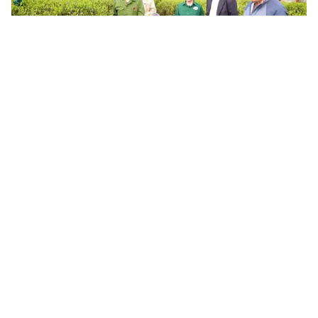
Thái Nguyên: Khơi dậy đổi mới sáng tạo để chuyển đổi số đi
vào thực chất
Thái Nguyên đang triển khai phong trào thi đua về khoa học,
công nghệ, đổi mới sáng tạo, chuyển đổi số và chuyển đổi xanh,
coi đây là giải pháp cụ thể hóa Nghị quyết 57-NQ/TW, tạo...