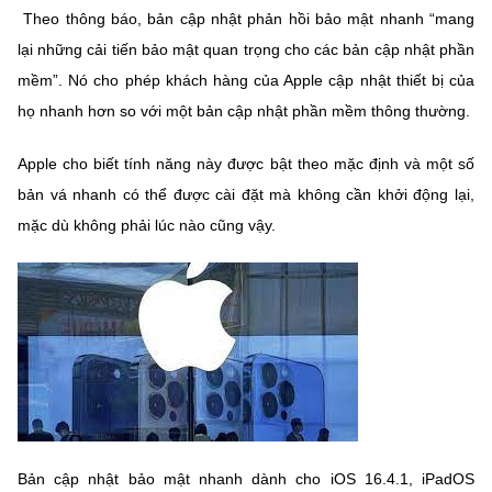
Theo thông báo, bản cập nhật phản hồi bảo mật nhanh “mang
MST IOFFICE
Văn bản QPPL
Sở Khoa học và Công nghệ
Chuyển đổi số
lại những cải tiến bảo mật quan trọng cho các bản cập nhật phần
THỐNG KÊ
Văn bản chỉ đạo điều hành
mềm”. Nó cho phép khách hàng của Apple cập nhật thiết bị của
Bưu chính, Viễn thông
họ nhanh hơn so với một bản cập nhật phần mềm thông thường.
Multimedia
Khoa học và Công nghệ
Lấy ý kiến người dân về dự thảo VBQPPL
Sở hữu trí tuệ
Apple cho biết tính năng này được bật theo mặc định và một số
THƯ ĐIỆN TỬ
Đổi mới sáng tạo
Tiêu chuẩn, đo lường, chất lượng
bản vá nhanh có thể được cài đặt mà không cần khởi động lại,
Khác
mặc dù không phải lúc nào cũng vậy.
Chuyển đổi số
Năng lượng nguyên tử
Videos
Bưu chính, Viễn thông
Tin tổng hợp
Infographic
Sở hữu trí tuệ
Tin địa phương
Ảnh
Tiêu chuẩn, đo lường, chất lượng
Voice
Năng lượng nguyên tử
Nhiệm vụ trọng tâm
Bản cập nhật bảo mật nhanh dành cho iOS 16.4.1, iPadOS