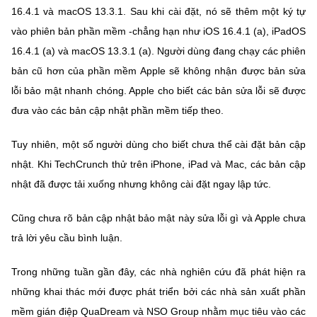
Chọn ngôn ngữ
16.4.1 và macOS 13.3.1. Sau khi cài đặt, nó sẽ thêm một ký tự
vào phiên bản phần mềm -chẳng hạn như iOS 16.4.1 (a), iPadOS
Vietnamese
English
16.4.1 (a) và macOS 13.3.1 (a). Người dùng đang chạy các phiên
bản cũ hơn của phần mềm Apple sẽ không nhận được bản sửa
lỗi bảo mật nhanh chóng. Apple cho biết các bản sửa lỗi sẽ được
BỘ KHOA HỌC VÀ CÔNG NGHỆ
đưa vào các bản cập nhật phần mềm tiếp theo.
MINISTRY OF SCIENCE AND TECHNOLOGY
Tuy nhiên, một số người dùng cho biết chưa thể cài đặt bản cập
Điều khoản sử dụng
Theo dõi MST:
Góp ý
nhật. Khi TechCrunch thử trên iPhone, iPad và Mac, các bản cập
nhật đã được tải xuống nhưng không cài đặt ngay lập tức.
Cơ quan chủ quản: Bộ Khoa học và Công nghệ (MST)
Chịu trách nhiệm nội dung: Nguyễn Thị Hải Hằng
Cũng chưa rõ bản cập nhật bảo mật này sửa lỗi gì và Apple chưa
Giám đốc Trung tâm Truyền thông Khoa học và Công nghệ.
trả lời yêu cầu bình luận.
Liên hệ
Địa chỉ: Ban Biên tập Cổng TTĐT - 18 Nguyễn Du, TP. Hà Nội
Trong những tuần gần đây, các nhà nghiên cứu đã phát hiện ra
Điện thoại: 024 3936 9506
Email:
stc@mst.gov.vn
những khai thác mới được phát triển bởi các nhà sản xuất phần
©2026 Bản quyền thuộc Bộ Khoa Học và Công Nghệ
mềm gián điệp QuaDream và NSO Group nhằm mục tiêu vào các