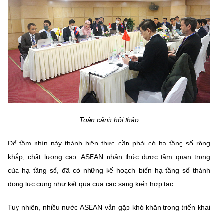
Chọn ngôn ngữ
Vietnamese
English
BỘ KHOA HỌC VÀ CÔNG NGHỆ
MINISTRY OF SCIENCE AND TECHNOLOGY
Điều khoản sử dụng
Theo dõi MST:
Góp ý
Toàn cảnh hội thảo
Cơ quan chủ quản: Bộ Khoa học và Công nghệ (MST)
Để tầm nhìn này thành hiện thực cần phải có hạ tầng số rộng
Chịu trách nhiệm nội dung: Nguyễn Thị Hải Hằng
Giám đốc Trung tâm Truyền thông Khoa học và Công nghệ.
khắp, chất lượng cao. ASEAN nhận thức được tầm quan trọng
Liên hệ
của hạ tầng số, đã có những kế hoạch biến hạ tầng số thành
Địa chỉ: Ban Biên tập Cổng TTĐT - 18 Nguyễn Du, TP. Hà Nội
động lực cũng như kết quả của các sáng kiến hợp tác.
Điện thoại: 024 3936 9506
Email:
stc@mst.gov.vn
Tuy nhiên, nhiều nước ASEAN vẫn gặp khó khăn trong triển khai
©2026 Bản quyền thuộc Bộ Khoa Học và Công Nghệ