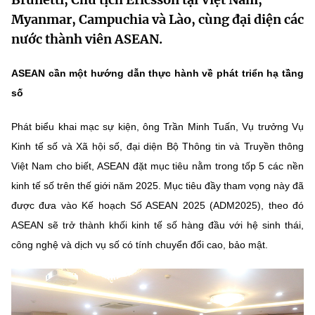
MST IOFFICE
Văn bản QPPL
Myanmar, Campuchia và Lào, cùng đại diện các
Sở Khoa học và Công nghệ
Chuyển đổi số
nước thành viên ASEAN.
THỐNG KÊ
Văn bản chỉ đạo điều hành
Bưu chính, Viễn thông
ASEAN cần một hướng dẫn thực hành về phát triển hạ tầng
Multimedia
Khoa học và Công nghệ
Lấy ý kiến người dân về dự thảo VBQPPL
Sở hữu trí tuệ
số
THƯ ĐIỆN TỬ
Đổi mới sáng tạo
Tiêu chuẩn, đo lường, chất lượng
Phát biểu khai mạc sự kiện, ông Trần Minh Tuấn, Vụ trưởng Vụ
Khác
Kinh tế số và Xã hội số, đại diện Bộ Thông tin và Truyền thông
Chuyển đổi số
Năng lượng nguyên tử
Việt Nam cho biết, ASEAN đặt mục tiêu nằm trong tốp 5 các nền
Videos
Bưu chính, Viễn thông
kinh tế số trên thế giới năm 2025. Mục tiêu đầy tham vọng này đã
Tin tổng hợp
Infographic
được đưa vào Kế hoạch Số ASEAN 2025 (ADM2025), theo đó
Sở hữu trí tuệ
ASEAN sẽ trở thành khối kinh tế số hàng đầu với hệ sinh thái,
Tin địa phương
Ảnh
công nghệ và dịch vụ số có tính chuyển đổi cao, bảo mật.
Tiêu chuẩn, đo lường, chất lượng
Voice
Năng lượng nguyên tử
Nhiệm vụ trọng tâm