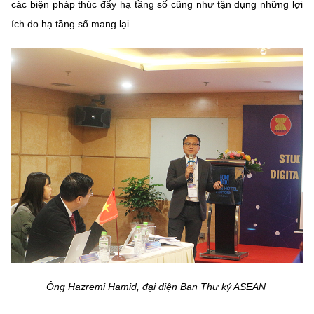
(Ghi rõ nguồn "https://mst.gov.vn" khi phát hành lại thông tin từ
các biện pháp thúc đẩy hạ tầng số cũng như tận dụng những lợi
website này)
ích do hạ tầng số mang lại.
Ông Hazremi Hamid, đại diện Ban Thư ký ASEAN