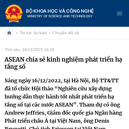
BỘ KHOA HỌC VÀ CÔNG NGHỆ
MINISTRY OF SCIENCE AND TECHNOLOGY
Tin tức Sự kiện
Chuyển đổi số
Thứ sáu, 16/12/2022 16:26
Danh mục
ASEAN chia sẻ kinh nghiệm phát triển hạ
tầng số
Trang chủ
Sáng ngày 16/12/2022, tại Hà Nội, Bộ TT&TT
Giới thiệu
đã tổ chức Hội thảo “Nghiên cứu xây dựng
Chức năng nhiệm vụ
Tin tức sự kiện
hướng dẫn thực hành tốt nhất phát triển hạ
tầng số tại các nước ASEAN”. Tham dự có ông
Dịch vụ công
Cơ cấu tổ chức
Khoa học và Công nghệ
Andrew Jeffries, Giám đốc quốc gia Ngân hàng
Phát triển châu Á tại Việt Nam, ông Denis
Hệ thống văn bản
Lịch sử phát triển
Đổi mới sáng tạo
Brunetti, Chủ tịch Ericsson tại Việt Nam,