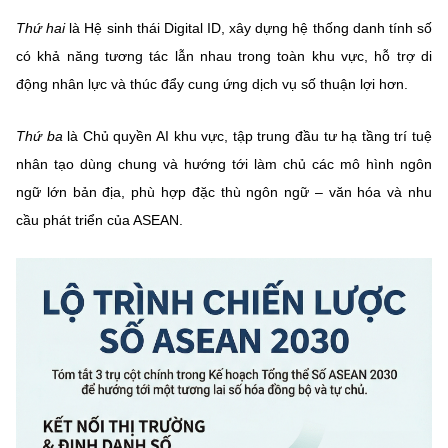
Chọn ngôn ngữ
Thứ hai
là
Hệ sinh thái Digital ID
, xây dựng hệ thống danh tính số
Vietnamese
English
có khả năng tương tác lẫn nhau trong toàn khu vực, hỗ trợ di
động nhân lực và thúc đẩy cung ứng dịch vụ số thuận lợi hơn.
Thứ ba
là
Chủ quyền AI khu vực
, tập trung đầu tư hạ tầng trí tuệ
BỘ KHOA HỌC VÀ CÔNG NGHỆ
nhân tạo dùng chung và hướng tới làm chủ các mô hình ngôn
MINISTRY OF SCIENCE AND TECHNOLOGY
ngữ lớn bản địa, phù hợp đặc thù ngôn ngữ – văn hóa và nhu
Điều khoản sử dụng
Theo dõi MST:
Góp ý
cầu phát triển của ASEAN.
Cơ quan chủ quản: Bộ Khoa học và Công nghệ (MST)
Chịu trách nhiệm nội dung: Nguyễn Thị Hải Hằng
Giám đốc Trung tâm Truyền thông Khoa học và Công nghệ.
Liên hệ
Địa chỉ: Ban Biên tập Cổng TTĐT - 18 Nguyễn Du, TP. Hà Nội
Điện thoại: 024 3936 9506
Email:
stc@mst.gov.vn
©2026 Bản quyền thuộc Bộ Khoa Học và Công Nghệ