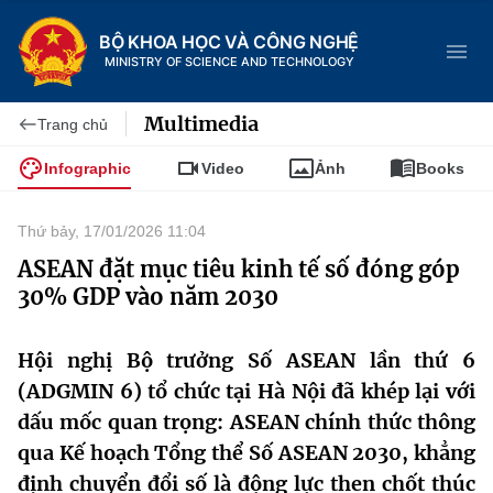
BỘ KHOA HỌC VÀ CÔNG NGHỆ
MINISTRY OF SCIENCE AND TECHNOLOGY
Multimedia
Trang chủ
Infographic
Video
Ảnh
Books
Danh mục
Thứ bảy, 17/01/2026 11:04
Trang chủ
ASEAN đặt mục tiêu kinh tế số đóng góp
30% GDP vào năm 2030
Giới thiệu
Hội nghị Bộ trưởng Số ASEAN lần thứ 6
Chức năng nhiệm vụ
Tin tức sự kiện
(ADGMIN 6) tổ chức tại Hà Nội đã khép lại với
Dịch vụ công
Cơ cấu tổ chức
Khoa học và Công nghệ
dấu mốc quan trọng: ASEAN chính thức thông
qua Kế hoạch Tổng thể Số ASEAN 2030, khẳng
Hệ thống văn bản
Lịch sử phát triển
Đổi mới sáng tạo
định chuyển đổi số là động lực then chốt thúc