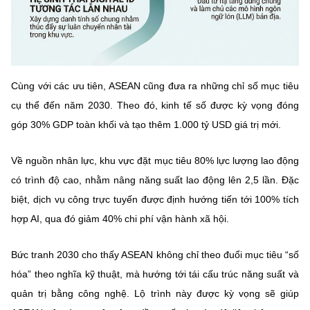
Cùng với các ưu tiên, ASEAN cũng đưa ra
những chỉ số mục tiêu
cụ thể đến năm 2030
. Theo đó, kinh tế số được kỳ vọng
đóng
góp 30% GDP toàn khối
và tạo thêm
1.000 tỷ USD giá trị mới
.
Về nguồn nhân lực, khu vực đặt mục tiêu
80% lực lượng lao động
có trình độ cao
, nhằm nâng
năng suất lao động lên 2,5 lần
. Đặc
biệt, dịch vụ công trực tuyến được định hướng tiến tới
100% tích
hợp AI
, qua đó
giảm 40% chi phí vận hành xã hội
.
Bức tranh 2030 cho thấy ASEAN không chỉ theo đuổi mục tiêu “số
hóa” theo nghĩa kỹ thuật, mà hướng tới
tái cấu trúc năng suất và
quản trị bằng công nghệ
. Lộ trình này được kỳ vọng sẽ giúp