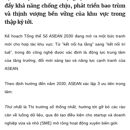
đẩy khả năng chống chịu, phát triển bao trùm
MST IOFFICE
Văn bản QPPL
Sở Khoa học và Công nghệ
Chuyển đổi số
và thịnh vượng bền vững của khu vực trong
THỐNG KÊ
thập kỷ tới.
Văn bản chỉ đạo điều hành
Bưu chính, Viễn thông
Multimedia
Khoa học và Công nghệ
Lấy ý kiến người dân về dự thảo VBQPPL
Kế hoạch Tổng thể Số ASEAN 2030 đang mở ra một bức tranh
Sở hữu trí tuệ
mới cho hợp tác khu vực: Từ “kết nối hạ tầng” sang “kết nối trí
THƯ ĐIỆN TỬ
Đổi mới sáng tạo
Tiêu chuẩn, đo lường, chất lượng
tuệ”, trong đó công nghệ được xác định là động lực trung tâm
Khác
của tăng trưởng, đổi mới sáng tạo và năng lực cạnh tranh của
Chuyển đổi số
Năng lượng nguyên tử
ASEAN.
Videos
Bưu chính, Viễn thông
Tin tổng hợp
Infographic
Theo định hướng đến năm 2030, ASEAN xác lập 3
ưu tiên trọng
Sở hữu trí tuệ
tâm:
Tin địa phương
Ảnh
Tiêu chuẩn, đo lường, chất lượng
Thứ nhất
là
Thị trường số thống nhất
, hướng tới gỡ bỏ các rào
Voice
cản về luồng dữ liệu, qua đó tạo điều kiện cho startup và doanh
Năng lượng nguyên tử
Nhiệm vụ trọng tâm
nghiệp vừa và nhỏ (SME) mở rộng hoạt động xuyên biên giới.