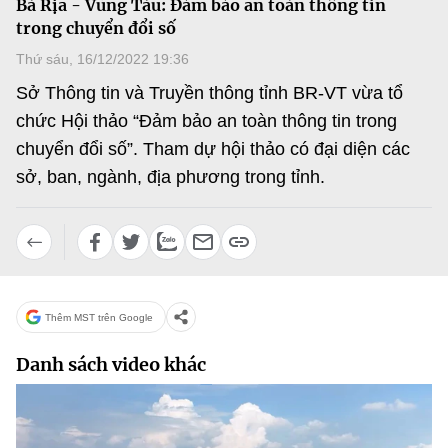
Bà Rịa - Vũng Tàu: Đảm bảo an toàn thông tin
MST IOFFICE
Văn bản QPPL
trong chuyển đổi số
Sở Khoa học và Công nghệ
Chuyển đổi số
Thứ sáu, 16/12/2022 19:36
THỐNG KÊ
Văn bản chỉ đạo điều hành
Bưu chính, Viễn thông
Sở Thông tin và Truyền thông tỉnh BR-VT vừa tổ
Multimedia
Khoa học và Công nghệ
chức Hội thảo “Đảm bảo an toàn thông tin trong
Lấy ý kiến người dân về dự thảo VBQPPL
Sở hữu trí tuệ
chuyển đổi số”. Tham dự hội thảo có đại diện các
THƯ ĐIỆN TỬ
Đổi mới sáng tạo
sở, ban, ngành, địa phương trong tỉnh.
Tiêu chuẩn, đo lường, chất lượng
Khác
Chuyển đổi số
Năng lượng nguyên tử
Videos
Bưu chính, Viễn thông
Tin tổng hợp
Infographic
Sở hữu trí tuệ
Thêm MST trên Google
Tin địa phương
Ảnh
Tiêu chuẩn, đo lường, chất lượng
Danh sách video khác
Voice
Năng lượng nguyên tử
Nhiệm vụ trọng tâm