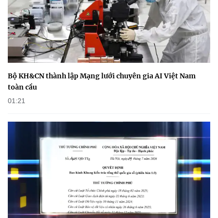
(Ghi rõ nguồn "https://mst.gov.vn" khi phát hành lại thông tin từ
website này)
Bộ KH&CN thành lập Mạng lưới chuyên gia AI Việt Nam
toàn cầu
01:21