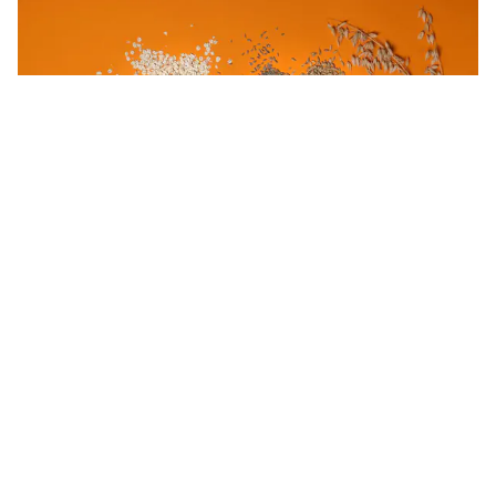
Thông tin kết quả thực hiện đề tài cấp quốc gia, mã số
ĐTĐL.CN-04/21
Tên nhiệm vụ: “Nghiên cứu đặc điểm nhiễm độc tố vi nấm trong
một số thực phẩm tại Việt Nam và chế tạo que thử bán định
lượng phát hiện nhanh, đồng thời một số độc tố vi nấmˮ.