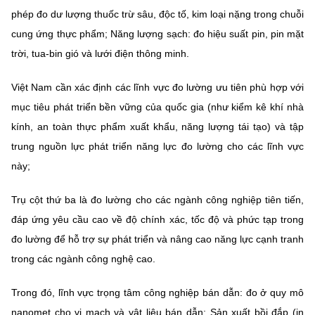
phép đo dư lượng thuốc trừ sâu, độc tố, kim loại nặng trong chuỗi
cung ứng thực phẩm; Năng lượng sạch: đo hiệu suất pin, pin mặt
trời, tua-bin gió và lưới điện thông minh.
Việt Nam cần xác định các lĩnh vực đo lường ưu tiên phù hợp với
mục tiêu phát triển bền vững của quốc gia (như kiểm kê khí nhà
kính, an toàn thực phẩm xuất khẩu, năng lượng tái tạo) và tập
trung nguồn lực phát triển năng lực đo lường cho các lĩnh vực
này;
Trụ cột thứ ba là đo lường cho các ngành công nghiệp tiên tiến,
đáp ứng yêu cầu cao về độ chính xác, tốc độ và phức tạp trong
đo lường để hỗ trợ sự phát triển và nâng cao năng lực cạnh tranh
trong các ngành công nghệ cao.
Trong đó, lĩnh vực trọng tâm công nghiệp bán dẫn: đo ở quy mô
nanomet cho vi mạch và vật liệu bán dẫn; Sản xuất bồi đắp (in