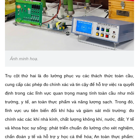
(Ghi rõ nguồn "https://mst.gov.vn" khi phát hành lại thông tin từ
website này)
Ảnh minh hoạ.
Trụ cột thứ hai là đo lường phục vụ các thách thức toàn cầu,
cung cấp các phép đo chính xác và tin cậy để hỗ trợ việc ra quyết
định trong các lĩnh vực quan trọng mang tính toàn cầu như môi
trường, y tế, an toàn thực phẩm và năng lượng sạch. Trong đó,
lĩnh vực ưu tiên biến đổi khí hậu và giám sát môi trường: đo
chính xác các khí nhà kính, chất lượng không khí, nước, đất; Y tế
và khoa học sự sống: phát triển chuẩn đo lường cho xét nghiệm,
chẩn đoán y tế và hỗ trợ y học cá thể hóa; An toàn thực phẩm: