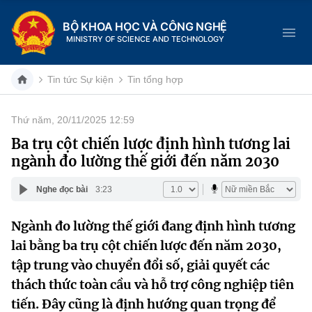
BỘ KHOA HỌC VÀ CÔNG NGHỆ
MINISTRY OF SCIENCE AND TECHNOLOGY
Tin tức Sự kiện
Tin tổng hợp
Thứ năm, 20/11/2025 12:59
Danh mục
Ba trụ cột chiến lược định hình tương lai
ngành đo lường thế giới đến năm 2030
Trang chủ
Nghe đọc bài
3:23
Giới thiệu
Ngành đo lường thế giới đang định hình tương
Chức năng nhiệm vụ
Tin tức sự kiện
lai bằng ba trụ cột chiến lược đến năm 2030,
Dịch vụ công
tập trung vào chuyển đổi số, giải quyết các
Cơ cấu tổ chức
Khoa học và Công nghệ
thách thức toàn cầu và hỗ trợ công nghiệp tiên
Hệ thống văn bản
Lịch sử phát triển
Đổi mới sáng tạo
tiến. Đây cũng là định hướng quan trọng để