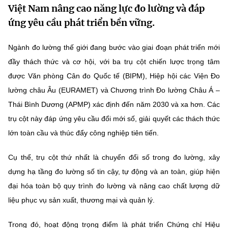
Việt Nam nâng cao năng lực đo lường và đáp
MST IOFFICE
Văn bản QPPL
Sở Khoa học và Công nghệ
Chuyển đổi số
ứng yêu cầu phát triển bền vững.
THỐNG KÊ
Văn bản chỉ đạo điều hành
Bưu chính, Viễn thông
Ngành đo lường thế giới đang bước vào giai đoạn phát triển mới
Multimedia
Khoa học và Công nghệ
đầy thách thức và cơ hội, với ba trụ cột chiến lược trọng tâm
Lấy ý kiến người dân về dự thảo VBQPPL
Sở hữu trí tuệ
được Văn phòng Cân đo Quốc tế (BIPM), Hiệp hội các Viện Đo
THƯ ĐIỆN TỬ
Đổi mới sáng tạo
Tiêu chuẩn, đo lường, chất lượng
lường châu Âu (EURAMET) và Chương trình Đo lường Châu Á –
Khác
Thái Bình Dương (APMP) xác định đến năm 2030 và xa hơn. Các
Chuyển đổi số
Năng lượng nguyên tử
trụ cột này đáp ứng yêu cầu đổi mới số, giải quyết các thách thức
Videos
lớn toàn cầu và thúc đẩy công nghiệp tiên tiến.
Bưu chính, Viễn thông
Tin tổng hợp
Infographic
Cụ thể, trụ cột thứ nhất là chuyển đổi số trong đo lường, xây
Sở hữu trí tuệ
Tin địa phương
Ảnh
dựng hạ tầng đo lường số tin cậy, tự động và an toàn, giúp hiện
Tiêu chuẩn, đo lường, chất lượng
đại hóa toàn bộ quy trình đo lường và nâng cao chất lượng dữ
Voice
liệu phục vụ sản xuất, thương mại và quản lý.
Năng lượng nguyên tử
Nhiệm vụ trọng tâm
Trong đó, hoạt động trọng điểm là phát triển Chứng chỉ Hiệu