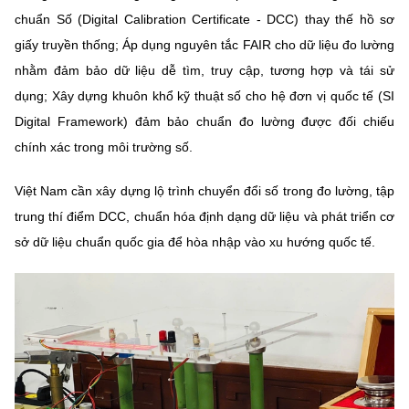
Chọn ngôn ngữ
chuẩn Số (Digital Calibration Certificate - DCC) thay thế hồ sơ
giấy truyền thống; Áp dụng nguyên tắc FAIR cho dữ liệu đo lường
Vietnamese
English
nhằm đảm bảo dữ liệu dễ tìm, truy cập, tương hợp và tái sử
dụng; Xây dựng khuôn khổ kỹ thuật số cho hệ đơn vị quốc tế (SI
Digital Framework) đảm bảo chuẩn đo lường được đối chiếu
BỘ KHOA HỌC VÀ CÔNG NGHỆ
chính xác trong môi trường số.
MINISTRY OF SCIENCE AND TECHNOLOGY
Việt Nam cần xây dựng lộ trình chuyển đổi số trong đo lường, tập
Điều khoản sử dụng
Theo dõi MST:
Góp ý
trung thí điểm DCC, chuẩn hóa định dạng dữ liệu và phát triển cơ
sở dữ liệu chuẩn quốc gia để hòa nhập vào xu hướng quốc tế.
Cơ quan chủ quản: Bộ Khoa học và Công nghệ (MST)
Chịu trách nhiệm nội dung: Nguyễn Thị Hải Hằng
Giám đốc Trung tâm Truyền thông Khoa học và Công nghệ.
Liên hệ
Địa chỉ: Ban Biên tập Cổng TTĐT - 18 Nguyễn Du, TP. Hà Nội
Điện thoại: 024 3936 9506
Email:
stc@mst.gov.vn
©2026 Bản quyền thuộc Bộ Khoa Học và Công Nghệ