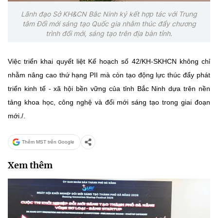
Lãnh đạo Sở KH&CN Bắc Ninh ký kết hợp tác với Trung
tâm Đổi mới sáng tạo Quốc gia nhằm thúc đẩy chương
trình đổi mới, sáng tạo trên địa bàn tỉnh.
Việc triển khai quyết liệt Kế hoạch số 42/KH-SKHCN không chỉ
nhằm nâng cao thứ hạng PII mà còn tạo động lực thúc đẩy phát
triển kinh tế - xã hội bền vững của tỉnh Bắc Ninh dựa trên nền
tảng khoa học, công nghệ và đổi mới sáng tạo trong giai đoạn
mới./.
Thêm MST trên Google
Xem thêm