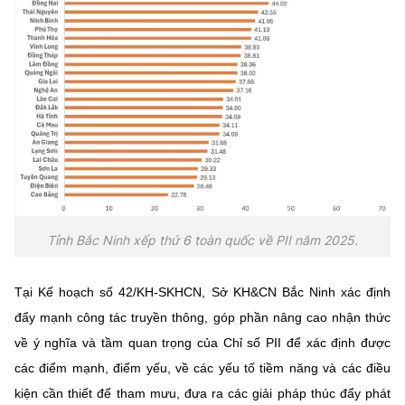
Chọn ngôn ngữ
Vietnamese
English
BỘ KHOA HỌC VÀ CÔNG NGHỆ
MINISTRY OF SCIENCE AND TECHNOLOGY
Điều khoản sử dụng
Theo dõi MST:
Góp ý
Tỉnh Bắc Ninh xếp thứ 6 toàn quốc về PII năm 2025.
Cơ quan chủ quản: Bộ Khoa học và Công nghệ (MST)
Chịu trách nhiệm nội dung: Nguyễn Thị Hải Hằng
Giám đốc Trung tâm Truyền thông Khoa học và Công nghệ.
Tại Kế hoạch số 42/KH-SKHCN, Sở KH&CN Bắc Ninh xác định
Liên hệ
đẩy mạnh công tác truyền thông, góp phần nâng cao nhận thức
Địa chỉ: Ban Biên tập Cổng TTĐT - 18 Nguyễn Du, TP. Hà Nội
về ý nghĩa và tầm quan trọng của Chỉ số PII để xác định được
Điện thoại: 024 3936 9506
các điểm mạnh, điểm yếu, về các yếu tố tiềm năng và các điều
Email:
stc@mst.gov.vn
©2026 Bản quyền thuộc Bộ Khoa Học và Công Nghệ
kiện cần thiết để tham mưu, đưa ra các giải pháp thúc đẩy phát