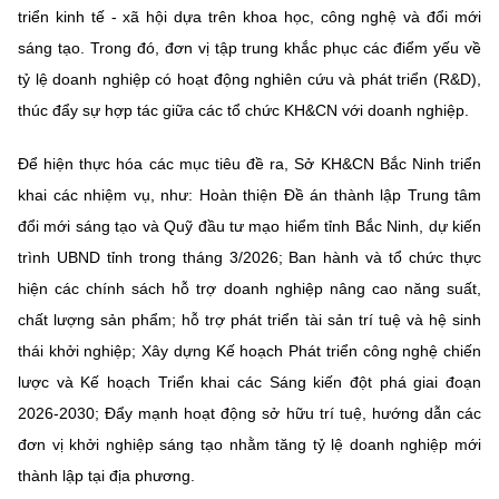
(Ghi rõ nguồn "https://mst.gov.vn" khi phát hành lại thông tin từ
triển kinh tế - xã hội dựa trên khoa học, công nghệ và đổi mới
website này)
sáng tạo. Trong đó, đơn vị tập trung khắc phục các điểm yếu về
tỷ lệ doanh nghiệp có hoạt động nghiên cứu và phát triển (R&D),
thúc đẩy sự hợp tác giữa các tổ chức KH&CN với doanh nghiệp.
Để hiện thực hóa các mục tiêu đề ra, Sở KH&CN Bắc Ninh triển
khai các nhiệm vụ, như: Hoàn thiện Đề án thành lập Trung tâm
đổi mới sáng tạo và Quỹ đầu tư mạo hiểm tỉnh Bắc Ninh, dự kiến
trình UBND tỉnh trong tháng 3/2026; Ban hành và tổ chức thực
hiện các chính sách hỗ trợ doanh nghiệp nâng cao năng suất,
chất lượng sản phẩm; hỗ trợ phát triển tài sản trí tuệ và hệ sinh
thái khởi nghiệp; Xây dựng Kế hoạch Phát triển công nghệ chiến
lược và Kế hoạch Triển khai các Sáng kiến đột phá giai đoạn
2026-2030; Đẩy mạnh hoạt động sở hữu trí tuệ, hướng dẫn các
đơn vị khởi nghiệp sáng tạo nhằm tăng tỷ lệ doanh nghiệp mới
thành lập tại địa phương.