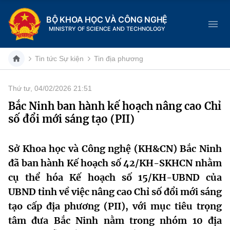
BỘ KHOA HỌC VÀ CÔNG NGHỆ
MINISTRY OF SCIENCE AND TECHNOLOGY
Tin tức Sự kiện
Tin địa phương
Thứ tư, 04/02/2026 21:51
Danh mục
Bắc Ninh ban hành kế hoạch nâng cao Chỉ
số đổi mới sáng tạo (PII)
Trang chủ
Giới thiệu
Sở Khoa học và Công nghệ (KH&CN) Bắc Ninh
đã ban hành Kế hoạch số 42/KH-SKHCN nhằm
Chức năng nhiệm vụ
Tin tức sự kiện
cụ thể hóa Kế hoạch số 15/KH-UBND của
UBND tỉnh về việc nâng cao Chỉ số đổi mới sáng
Dịch vụ công
Cơ cấu tổ chức
Khoa học và Công nghệ
tạo cấp địa phương (PII), với mục tiêu trọng
Hệ thống văn bản
tâm đưa Bắc Ninh nằm trong nhóm 10 địa
Lịch sử phát triển
Đổi mới sáng tạo