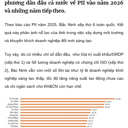
phương dẫn đầu cả nước về PII vào năm 2026
MST IOFFICE
Văn bản QPPL
Sở Khoa học và Công nghệ
Chuyển đổi số
và những năm tiếp theo.
THỐNG KÊ
Văn bản chỉ đạo điều hành
Bưu chính, Viễn thông
Theo báo cáo PII năm 2025, Bắc Ninh xếp thứ 6 toàn quốc. Kết
Multimedia
quả này phản ánh nỗ lực của tỉnh trong việc xây dựng môi trường
Khoa học và Công nghệ
Lấy ý kiến người dân về dự thảo VBQPPL
Sở hữu trí tuệ
và khuyến khích doanh nghiệp đổi mới sáng tạo.
THƯ ĐIỆN TỬ
Đổi mới sáng tạo
Tiêu chuẩn, đo lường, chất lượng
Tuy vậy, dù có nhiều chỉ số dẫn đầu, như Giá trị xuất khẩu/GRDP
Khác
Chuyển đổi số
(xếp thứ 1) và Số lượng doanh nghiệp có chứng chỉ ISO (xếp thứ
Năng lượng nguyên tử
Videos
2), Bác Ninh vẫn còn một số tồn tại như: tỷ lệ doanh nghiệp khởi
Bưu chính, Viễn thông
nghiệp sáng tạo thấp, tốc độ tăng năng suất lao động chưa cao
Tin tổng hợp
Infographic
và chi ngân sách cho KH&CN còn hạn chế.
Sở hữu trí tuệ
Tin địa phương
Ảnh
Tiêu chuẩn, đo lường, chất lượng
Voice
Năng lượng nguyên tử
Nhiệm vụ trọng tâm