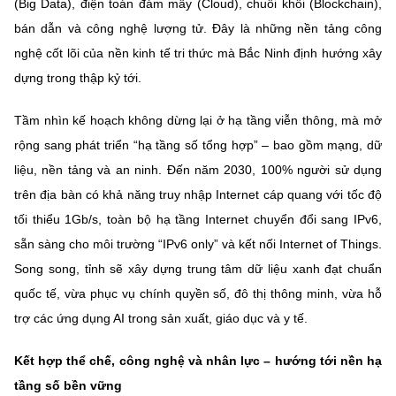
(Big Data), điện toán đám mây (Cloud), chuỗi khối (Blockchain),
(Ghi rõ nguồn "https://mst.gov.vn" khi phát hành lại thông tin từ
website này)
bán dẫn và công nghệ lượng tử
. Đây là những nền tảng công
nghệ cốt lõi của nền kinh tế tri thức mà Bắc Ninh định hướng xây
dựng trong thập kỷ tới.
Tầm nhìn kế hoạch không dừng lại ở hạ tầng viễn thông, mà mở
rộng sang phát triển
“hạ tầng số tổng hợp”
– bao gồm mạng, dữ
liệu, nền tảng và an ninh. Đến năm 2030,
100% người sử dụng
trên địa bàn có khả năng truy nhập Internet cáp quang với tốc độ
tối thiểu 1Gb/s
,
toàn bộ hạ tầng Internet chuyển đổi sang IPv6
,
sẵn sàng cho
môi trường “IPv6 only”
và kết nối
Internet of Things
.
Song song, tỉnh sẽ
xây dựng trung tâm dữ liệu xanh đạt chuẩn
quốc tế
, vừa phục vụ chính quyền số, đô thị thông minh, vừa hỗ
trợ các ứng dụng AI trong sản xuất, giáo dục và y tế.
Kết hợp thể chế, công nghệ và nhân lực – hướng tới nền hạ
tầng số bền vững