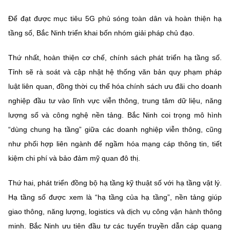
Để đạt được mục tiêu 5G phủ sóng toàn dân và hoàn thiện hạ
tầng số, Bắc Ninh triển khai
bốn nhóm giải pháp chủ đạo
.
Thứ nhất,
hoàn thiện cơ chế, chính sách phát triển hạ tầng số
.
Tỉnh sẽ rà soát và cập nhật hệ thống văn bản quy phạm pháp
luật liên quan, đồng thời cụ thể hóa chính sách ưu đãi cho doanh
nghiệp đầu tư vào lĩnh vực viễn thông, trung tâm dữ liệu, năng
lượng số và công nghệ nền tảng. Bắc Ninh coi trọng
mô hình
“dùng chung hạ tầng”
giữa các doanh nghiệp viễn thông, cũng
như phối hợp liên ngành để
ngầm hóa mạng cáp thông tin
, tiết
kiệm chi phí và bảo đảm mỹ quan đô thị.
Thứ hai,
phát triển đồng bộ hạ tầng kỹ thuật số với hạ tầng vật lý
.
Hạ tầng số được xem là “hạ tầng của hạ tầng”, nền tảng giúp
giao thông, năng lượng, logistics và dịch vụ công vận hành thông
minh. Bắc Ninh ưu tiên đầu tư các tuyến truyền dẫn cáp quang