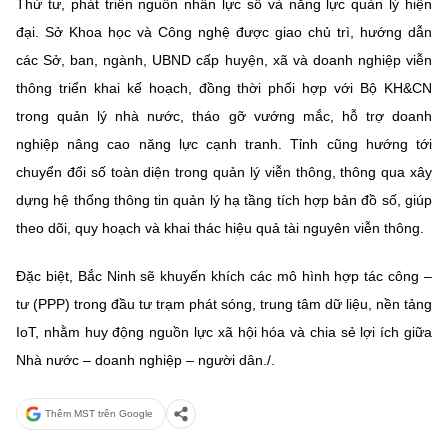
Thứ tư,
phát triển nguồn nhân lực số và năng lực quản lý hiện
đại
. Sở Khoa học và Công nghệ được giao chủ trì, hướng dẫn
các Sở, ban, ngành, UBND cấp huyện, xã và doanh nghiệp viễn
thông triển khai kế hoạch, đồng thời phối hợp với Bộ KH&CN
trong quản lý nhà nước, tháo gỡ vướng mắc, hỗ trợ doanh
nghiệp nâng cao năng lực cạnh tranh. Tỉnh cũng hướng tới
chuyển đổi số toàn diện trong quản lý viễn thông
, thông qua
xây
dựng hệ thống thông tin quản lý hạ tầng tích hợp bản đồ số
, giúp
theo dõi, quy hoạch và khai thác hiệu quả tài nguyên viễn thông.
Đặc biệt, Bắc Ninh sẽ khuyến khích
các mô hình hợp tác công –
tư (PPP)
trong đầu tư trạm phát sóng, trung tâm dữ liệu, nền tảng
IoT, nhằm huy động nguồn lực xã hội hóa và chia sẻ lợi ích giữa
Nhà nước – doanh nghiệp – người dân./.
Thêm MST trên Google