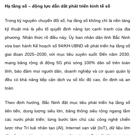
Chọn ngôn ngữ
Hạ tầng số – động lực dẫn dắt phát triển kinh tế số
Vietnamese
English
Trong kỷ nguyên chuyển đổi số, hạ tầng số không chỉ là nền tảng
kỹ thuật mà là yếu tố quyết định năng lực cạnh tranh của địa
phương. Nhận thức rõ điều này, Ủy ban nhân dân tỉnh Bắc Ninh
vừa ban hành
Kế hoạch số 94/KH-UBND về phát triển hạ tầng số
BỘ KHOA HỌC VÀ CÔNG NGHỆ
MINISTRY OF SCIENCE AND TECHNOLOGY
giai đoạn 2025–2030
, với mục tiêu xuyên suốt: Đ
ến năm 2030,
mạng băng rộng di động 5G phủ sóng 100% dân số trên toàn
Điều khoản sử dụng
Theo dõi MST:
Góp ý
tỉnh
, bảo đảm mọi người dân, doanh nghiệp và cơ quan quản lý
đều có khả năng tiếp cận dịch vụ số tốc độ cao, ổn định và an
Cơ quan chủ quản: Bộ Khoa học và Công nghệ (MST)
toàn.
Chịu trách nhiệm nội dung: Nguyễn Thị Hải Hằng
Giám đốc Trung tâm Truyền thông Khoa học và Công nghệ.
Theo định hướng, Bắc Ninh đặt mục tiêu phát triển hạ tầng số
Liên hệ
Địa chỉ: Ban Biên tập Cổng TTĐT - 18 Nguyễn Du, TP. Hà Nội
tiên tiến, dung lượng siêu lớn, băng thông siêu rộng ngang tầm
Điện thoại: 024 3936 9506
các nước phát triển; từng bước làm chủ các công nghệ chiến
Email:
stc@mst.gov.vn
lược như
Trí tuệ nhân tạo (AI), Internet vạn vật (IoT), dữ liệu lớn
©2026 Bản quyền thuộc Bộ Khoa Học và Công Nghệ