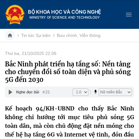
BỘ KHOA HỌC VÀ CÔNG NGHỆ
MINISTRY OF SCIENCE AND TECHNOLOGY
Tin tức Sự kiện
Bưu chính, Viễn thông
Thứ ba, 21/10/2025 22:06
Danh mục
Bắc Ninh phát triển hạ tầng số: Nền tảng
cho chuyển đổi số toàn diện và phủ sóng
Trang chủ
5G đến 2030
Giới thiệu
Nghe đọc bài
4:21
Chức năng nhiệm vụ
Tin tức sự kiện
Kế hoạch 94/KH-UBND cho thấy Bắc Ninh
không chỉ hướng tới
mục tiêu phủ sóng 5G
Dịch vụ công
Cơ cấu tổ chức
Khoa học và Công nghệ
toàn dân
, mà còn chủ động đặt nền móng cho
Hệ thống văn bản
Lịch sử phát triển
Đổi mới sáng tạo
thế hệ hạ tầng 6G và Internet vệ tinh
, đón đầu