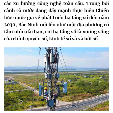
các xu hướng công nghệ toàn cầu. Trong bối
MST IOFFICE
Văn bản QPPL
Sở Khoa học và Công nghệ
Chuyển đổi số
cảnh cả nước đang đẩy mạnh thực hiện Chiến
lược quốc gia về phát triển hạ tầng số đến năm
THỐNG KÊ
Văn bản chỉ đạo điều hành
Bưu chính, Viễn thông
2030, Bắc Ninh nổi lên như một địa phương có
Multimedia
Khoa học và Công nghệ
Lấy ý kiến người dân về dự thảo VBQPPL
tầm nhìn dài hạn, coi
hạ tầng số là xương sống
Sở hữu trí tuệ
của chính quyền số, kinh tế số và xã hội số
.
THƯ ĐIỆN TỬ
Đổi mới sáng tạo
Tiêu chuẩn, đo lường, chất lượng
Khác
Chuyển đổi số
Năng lượng nguyên tử
Videos
Bưu chính, Viễn thông
Tin tổng hợp
Infographic
Sở hữu trí tuệ
Tin địa phương
Ảnh
Tiêu chuẩn, đo lường, chất lượng
Voice
Năng lượng nguyên tử
Nhiệm vụ trọng tâm