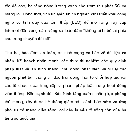
tốc độ cao, hạ tầng năng lượng xanh cho trạm thu phát 5G và
mạng lõi. Đồng thời, tỉnh khuyến khích
nghiên cứu triển khai công
nghệ vệ tinh quỹ đạo tầm thấp (LEO)
để mở rộng truy cập
Internet đến vùng sâu, vùng xa, bảo đảm
“không ai bị bỏ lại phía
sau trong chuyển đổi số”
.
Thứ ba,
bảo đảm an toàn, an ninh mạng và bảo vệ dữ liệu cá
nhân
. Kế hoạch nhấn mạnh việc thực thi nghiêm các quy định
pháp luật về an ninh mạng, chủ động phát hiện và xử lý các
nguồn phát tán thông tin độc hại, đồng thời
từ chối hợp tác với
các tổ chức, doanh nghiệp vi phạm pháp luật
trong hoạt động
viễn thông. Bên cạnh đó, Bắc Ninh tăng cường năng lực phòng
thủ mạng, xây dựng hệ thống giám sát, cảnh báo sớm và ứng
phó sự cố mạng diện rộng, coi đây là yếu tố sống còn của hạ
tầng số quốc gia.