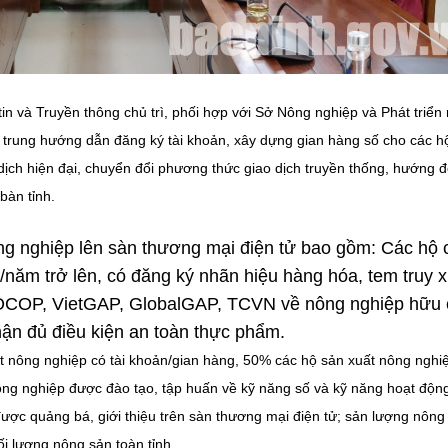
n và Truyền thông chủ trì, phối hợp với Sở Nông nghiệp và Phát triển
 trung hướng dẫn đăng ký tài khoản, xây dựng gian hàng số cho các h
dịch hiện đại, chuyển đổi phương thức giao dịch truyền thống, hướng 
bàn tỉnh.
ng nghiệp lên sàn thương mại điện tử bao gồm: Các hộ 
năm trở lên, có đăng ký nhãn hiệu hàng hóa, tem truy x
OCOP, VietGAP, GlobalGAP, TCVN về nông nghiệp hữu
n đủ điều kiện an toàn thực phẩm.
 nông nghiệp có tài khoản/gian hàng, 50% các hộ sản xuất nông nghi
ông nghiệp được đào tạo, tập huấn về kỹ năng số và kỹ năng hoạt động
 quảng bá, giới thiệu trên sàn thương mại điện tử; sản lượng nông
i lượng nông sản toàn tỉnh.