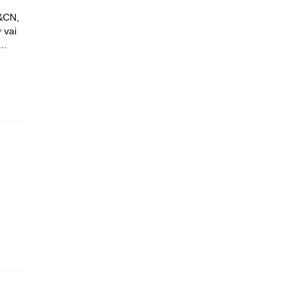
H&CN,
 vai
..