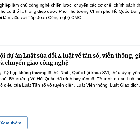
hiệp làm chủ công nghệ chiến lược, chuyển các cơ chế, chính sách t
hệ cụ thể là thông điệp được Phó Thủ tướng Chính phủ Hồ Quốc Dũn
ổi làm việc với Tập đoàn Công nghệ CMC.
i dự án Luật sửa đổi 4 luật về tần số, viễn thông, g
 và chuyển giao công nghệ
ại Kỳ họp không thường lệ thứ Nhất, Quốc hội khóa XVI, thừa ủy quyề
hủ, Bộ trưởng Vũ Hải Quân đã trình bày tóm tắt Tờ trình dự án Luật 
ố điều của Luật Tần số vô tuyến điện, Luật Viễn thông, Luật Giao dịch.
Xem thêm