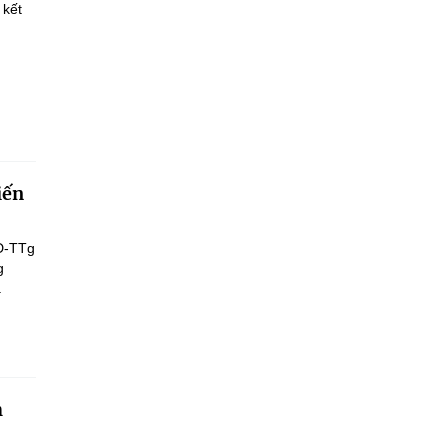
 kết
iến
Đ-TTg
g
.
h