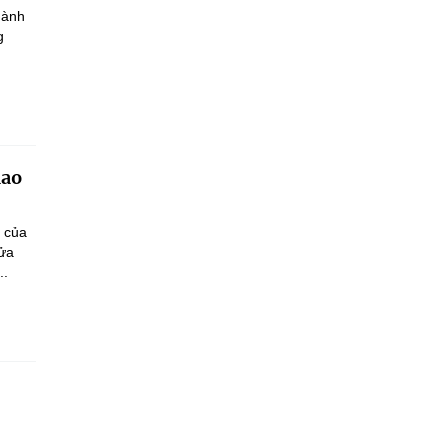
hành
g
iao
n của
sửa
..