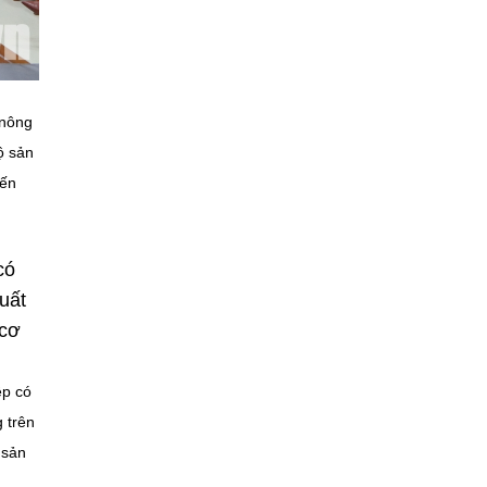
 nông
ộ sản
đến
có
uất
 cơ
ệp có
 trên
 sản