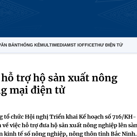
VĂN BẢN
THỐNG KÊ
MULTIMEDIA
MST IOFFICE
THƯ ĐIỆN TỬ
 hỗ trợ hộ sản xuất nông
g mại điện tử
g tổ chức Hội nghị Triển khai Kế hoạch số 716/KH-
ề việc hỗ trợ đưa hộ sản xuất nông nghiệp lên sà
ển kinh tế số nông nghiệp, nông thôn tỉnh Bắc Ninh.