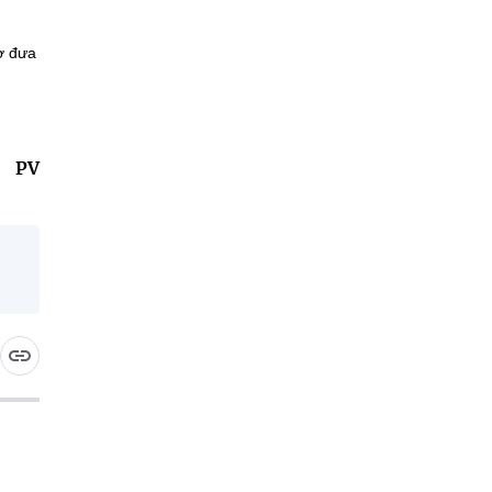
rợ đưa
PV