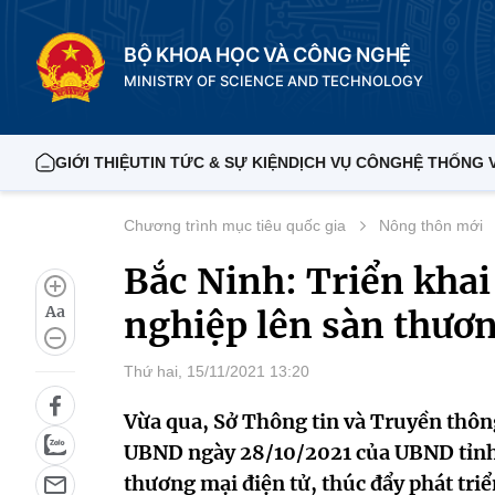
BỘ KHOA HỌC VÀ CÔNG NGHỆ
MINISTRY OF SCIENCE AND TECHNOLOGY
GIỚI THIỆU
TIN TỨC & SỰ KIỆN
DỊCH VỤ CÔNG
HỆ THỐNG 
Chương trình mục tiêu quốc gia
Nông thôn mới
Bắc Ninh: Triển khai
Aa
nghiệp lên sàn thươn
Thứ hai, 15/11/2021 13:20
Vừa qua, Sở Thông tin và Truyền thôn
UBND ngày 28/10/2021 của UBND tỉnh v
thương mại điện tử, thúc đẩy phát tri