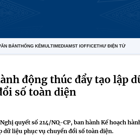
VĂN BẢN
THỐNG KÊ
MULTIMEDIA
MST IOFFICE
THƯ ĐIỆN TỬ
ành động thúc đẩy tạo lập d
đổi số toàn diện
 Nghị quyết số 214/NQ-CP, ban hành Kế hoạch hàn
p dữ liệu phục vụ chuyển đổi số toàn diện.