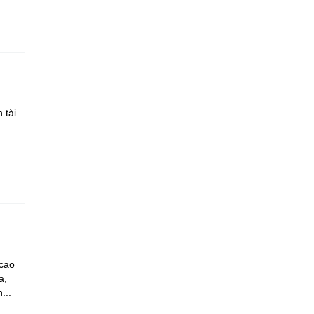
 tài
 cao
a,
...