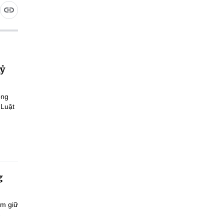
kỷ
ông
 Luật
g
ắm giữ
-