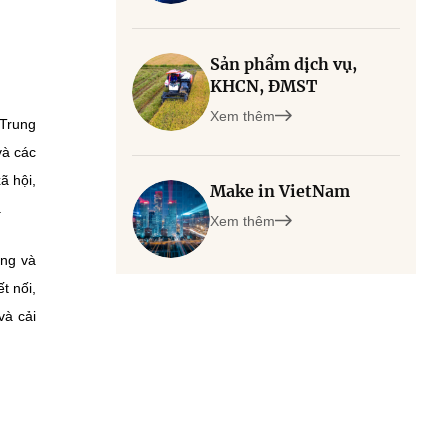
Sản phẩm dịch vụ,
KHCN, ĐMST
Xem thêm
 Trung
và các
ã hội,
Make in VietNam
.
Xem thêm
ung và
t nối,
và cải