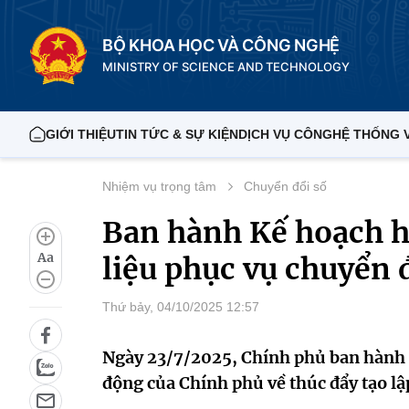
BỘ KHOA HỌC VÀ CÔNG NGHỆ
MINISTRY OF SCIENCE AND TECHNOLOGY
GIỚI THIỆU
TIN TỨC & SỰ KIỆN
DỊCH VỤ CÔNG
HỆ THỐNG 
Nhiệm vụ trọng tâm
Chuyển đổi số
Ban hành Kế hoạch h
Aa
liệu phục vụ chuyển 
Thứ bảy, 04/10/2025 12:57
Ngày 23/7/2025, Chính phủ ban hành
động của Chính phủ về thúc đẩy tạo lậ