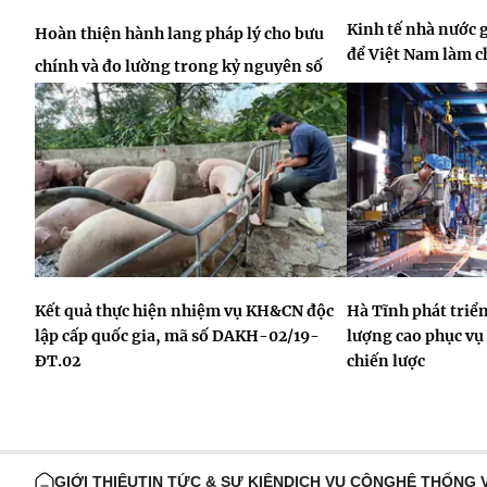
Kinh tế nhà nước 
Hoàn thiện hành lang pháp lý cho bưu
để Việt Nam làm 
chính và đo lường trong kỷ nguyên số
Kết quả thực hiện nhiệm vụ KH&CN độc
Hà Tĩnh phát triể
lập cấp quốc gia, mã số DAKH-02/19-
lượng cao phục vụ
ĐT.02
chiến lược
GIỚI THIỆU
TIN TỨC & SỰ KIỆN
DỊCH VỤ CÔNG
HỆ THỐNG 