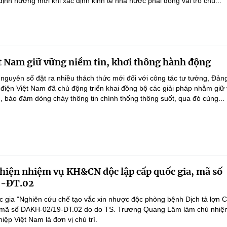
nh hướng mới khi xác định kinh tế nhà nước phải đóng vai trò chủ...
t Nam giữ vững niềm tin, khơi thông hành động
 nguyên số đặt ra nhiều thách thức mới đối với công tác tư tưởng, Đản
điện Việt Nam đã chủ động triển khai đồng bộ các giải pháp nhằm giữ
g, bảo đảm dòng chảy thông tin chính thống thông suốt, qua đó củng...
 hiện nhiệm vụ KH&CN độc lập cấp quốc gia, mã số
-ĐT.02
 gia "Nghiên cứu chế tạo vắc xin nhược độc phòng bệnh Dịch tả lợn 
", mã số DAKH-02/19-ĐT.02 do do TS. Trương Quang Lâm làm chủ nhiệ
ệp Việt Nam là đơn vị chủ trì.