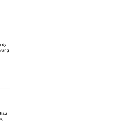
g ủy
 vững
Châu
m,