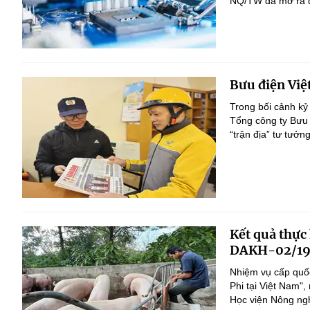
NQ/TW đã mở ra đị
Bưu điện Việ
Trong bối cảnh kỷ
Tổng công ty Bưu 
“trận địa” tư tưởn
Kết quả thực
DAKH-02/19
Nhiệm vụ cấp quốc
Phi tại Việt Nam
Học viện Nông nghi