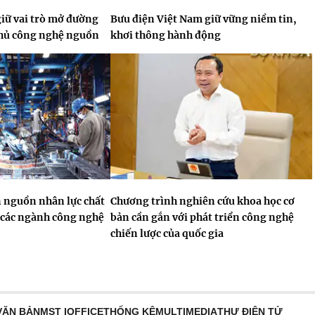
giữ vai trò mở đường
Bưu điện Việt Nam giữ vững niềm tin,
chủ công nghệ nguồn
khơi thông hành động
n nguồn nhân lực chất
Chương trình nghiên cứu khoa học cơ
 các ngành công nghệ
bản cần gắn với phát triển công nghệ
chiến lược của quốc gia
VĂN BẢN
MST IOFFICE
THỐNG KÊ
MULTIMEDIA
THƯ ĐIỆN TỬ