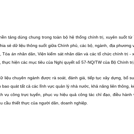
 nền tảng dùng chung trong toàn bộ hệ thống chính trị, xuyên suốt từ
hia sẻ dữ liệu thông suốt giữa Chính phủ, các bộ, ngành, địa phương 
Tòa án nhân dân, Viện kiểm sát nhân dân và các tổ chức chính trị - x
, thực hiện các mục tiêu của Nghị quyết số 57-NQ/TW của Bộ Chính trị
ữ liệu chuyên ngành được rà soát, đánh giá, tiếp tục xây dựng, bổ s
ao quát tất cả các lĩnh vực quản lý nhà nước, khả năng liên thông, kế
ch vụ công trực tuyến, phục vụ hiệu quả công tác chỉ đạo, điều hành 
êu cầu thiết thực của người dân, doanh nghiệp.