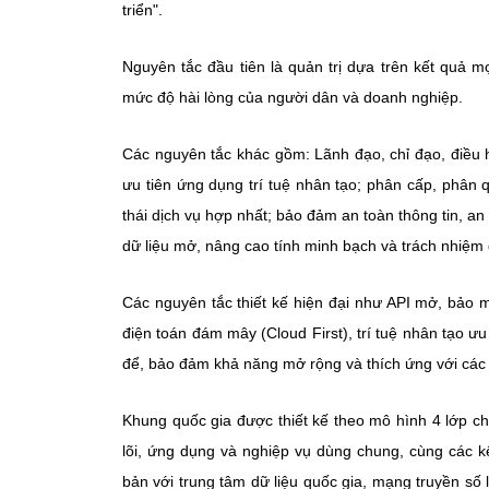
triển".
Nguyên tắc đầu tiên là quản trị dựa trên kết quả 
mức độ hài lòng của người dân và doanh nghiệp.
Các nguyên tắc khác gồm: Lãnh đạo, chỉ đạo, điều h
ưu tiên ứng dụng trí tuệ nhân tạo; phân cấp, phân
thái dịch vụ hợp nhất; bảo đảm an toàn thông tin, an
dữ liệu mở, nâng cao tính minh bạch và trách nhiệm g
Các nguyên tắc thiết kế hiện đại như API mở, bảo mậ
điện toán đám mây (Cloud First), trí tuệ nhân tạo ưu 
để, bảo đảm khả năng mở rộng và thích ứng với các
Khung quốc gia được thiết kế theo mô hình 4 lớp c
lõi, ứng dụng và nghiệp vụ dùng chung, cùng các k
bản với trung tâm dữ liệu quốc gia, mạng truyền s