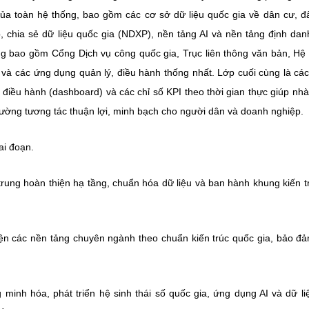
 của toàn hệ thống, bao gồm các cơ sở dữ liệu quốc gia về dân cư, đấ
, chia sẻ dữ liệu quốc gia (NDXP), nền tảng AI và nền tảng định dan
g bao gồm Cổng Dịch vụ công quốc gia, Trục liên thông văn bản, Hệ
n và các ứng dụng quản lý, điều hành thống nhất. Lớp cuối cùng là cá
ều hành (dashboard) và các chỉ số KPI theo thời gian thực giúp nh
 trường tương tác thuận lợi, minh bạch cho người dân và doanh nghiệp.
iai đoạn.
trung hoàn thiện hạ tầng, chuẩn hóa dữ liệu và ban hành khung kiến t
iện các nền tảng chuyên ngành theo chuẩn kiến trúc quốc gia, bảo đả
minh hóa, phát triển hệ sinh thái số quốc gia, ứng dụng AI và dữ li