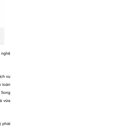
g nghệ
ịch vụ
n toàn
. Song
và vừa
ị phát