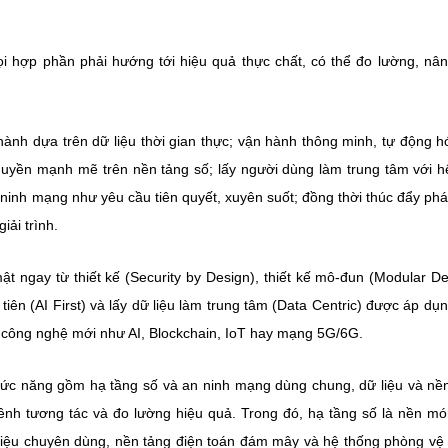
mọi hợp phần phải hướng tới hiệu quả thực chất, có thể đo lường, nâ
ành dựa trên dữ liệu thời gian thực; vận hành thông minh, tự động h
 quyền mạnh mẽ trên nền tảng số; lấy người dùng làm trung tâm với h
 ninh mạng như yêu cầu tiên quyết, xuyên suốt; đồng thời thúc đẩy phát
iải trình.
t ngay từ thiết kế (Security by Design), thiết kế mô-đun (Modular De
tiên (AI First) và lấy dữ liệu làm trung tâm (Data Centric) được áp dụng
 công nghệ mới như AI, Blockchain, IoT hay mạng 5G/6G.
hức năng gồm hạ tầng số và an ninh mạng dùng chung, dữ liệu và nề
ênh tương tác và đo lường hiệu quả. Trong đó, hạ tầng số là nền m
ố liệu chuyên dùng, nền tảng điện toán đám mây và hệ thống phòng v