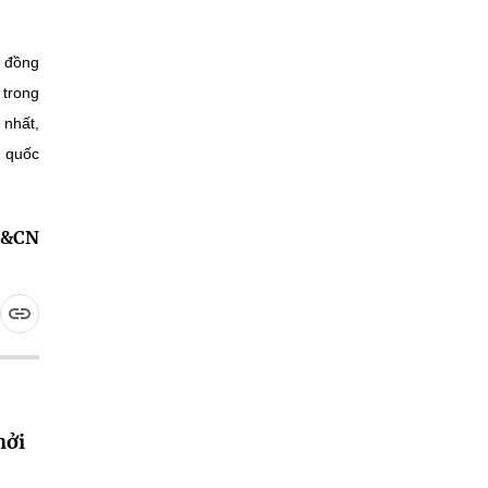
ự đồng
 trong
 nhất,
n quốc
H&CN
hởi