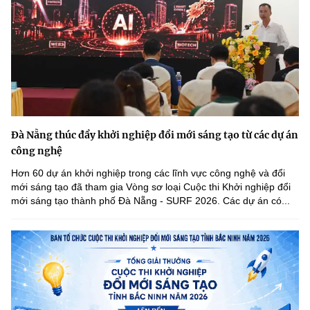
Chọn ngôn ngữ
Vietnamese
English
BỘ KHOA HỌC VÀ CÔNG NGHỆ
MINISTRY OF SCIENCE AND TECHNOLOGY
Đà Nẵng thúc đẩy khởi nghiệp đổi mới sáng tạo từ các dự án
Điều khoản sử dụng
Theo dõi MST:
Góp ý
công nghệ
Hơn 60 dự án khởi nghiệp trong các lĩnh vực công nghệ và đổi
Cơ quan chủ quản: Bộ Khoa học và Công nghệ (MST)
mới sáng tạo đã tham gia Vòng sơ loại Cuộc thi Khởi nghiệp đổi
mới sáng tạo thành phố Đà Nẵng - SURF 2026. Các dự án có...
Chịu trách nhiệm nội dung: Nguyễn Thị Hải Hằng
Giám đốc Trung tâm Truyền thông Khoa học và Công nghệ.
Liên hệ
Địa chỉ: Ban Biên tập Cổng TTĐT - 18 Nguyễn Du, TP. Hà Nội
Điện thoại: 024 3936 9506
Email:
stc@mst.gov.vn
©2026 Bản quyền thuộc Bộ Khoa Học và Công Nghệ