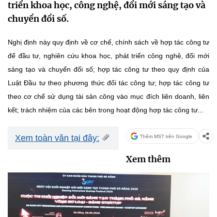
triển khoa học, công nghệ, đổi mới sáng tạo và
MST IOFFICE
Văn bản QPPL
Sở Khoa học và Công nghệ
Chuyển đổi số
chuyển đổi số.
THỐNG KÊ
Văn bản chỉ đạo điều hành
Bưu chính, Viễn thông
Nghị định này quy định về cơ chế, chính sách về hợp tác công tư
Multimedia
để đầu tư, nghiên cứu khoa học, phát triển công nghệ, đổi mới
Khoa học và Công nghệ
Lấy ý kiến người dân về dự thảo VBQPPL
Sở hữu trí tuệ
sáng tạo và chuyển đổi số; hợp tác công tư theo quy định của
THƯ ĐIỆN TỬ
Đổi mới sáng tạo
Luật Đầu tư theo phương thức đối tác công tư; hợp tác công tư
Tiêu chuẩn, đo lường, chất lượng
theo cơ chế sử dụng tài sản công vào mục đích liên doanh, liên
Khác
Chuyển đổi số
Năng lượng nguyên tử
kết; trách nhiệm của các bên trong hoạt động hợp tác công tư...
Videos
Bưu chính, Viễn thông
Tin tổng hợp
Xem toàn văn tại đây:
Thêm MST trên Google
Infographic
Sở hữu trí tuệ
Tin địa phương
Xem thêm
Ảnh
Tiêu chuẩn, đo lường, chất lượng
Voice
Năng lượng nguyên tử
Nhiệm vụ trọng tâm