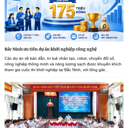
(Ghi rõ nguồn "https://mst.gov.vn" khi phát hành lại thông tin từ
website này)
Bắc Ninh ưu tiên dự án khởi nghiệp công nghệ
Các dự án về bán dẫn, trí tuệ nhân tạo, robot, chuyển đổi số,
nông nghiệp thông minh và năng lượng sạch được khuyến khích
tham gia cuộc thi khởi nghiệp tại Bắc Ninh, với tổng giải...