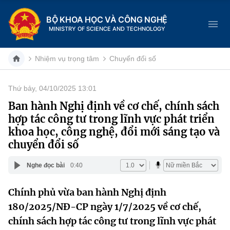
BỘ KHOA HỌC VÀ CÔNG NGHỆ
MINISTRY OF SCIENCE AND TECHNOLOGY
Nhiệm vụ trọng tâm
Chuyển đổi số
Thứ bảy, 04/10/2025 13:01
Danh mục
Ban hành Nghị định về cơ chế, chính sách
hợp tác công tư trong lĩnh vực phát triển
Trang chủ
khoa học, công nghệ, đổi mới sáng tạo và
chuyển đổi số
Giới thiệu
Nghe đọc bài
0:40
Chức năng nhiệm vụ
Tin tức sự kiện
Chính phủ vừa ban hành Nghị định
Dịch vụ công
Cơ cấu tổ chức
Khoa học và Công nghệ
180/2025/NĐ-CP ngày 1/7/2025 về cơ chế,
Hệ thống văn bản
chính sách hợp tác công tư trong lĩnh vực phát
Lịch sử phát triển
Đổi mới sáng tạo