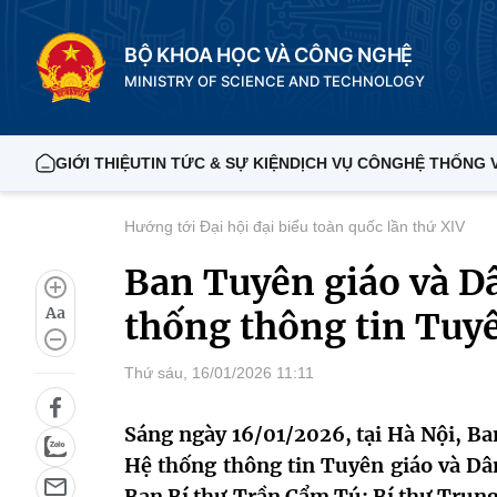
BỘ KHOA HỌC VÀ CÔNG NGHỆ
MINISTRY OF SCIENCE AND TECHNOLOGY
GIỚI THIỆU
TIN TỨC & SỰ KIỆN
DỊCH VỤ CÔNG
HỆ THỐNG 
Hướng tới Đại hội đại biểu toàn quốc lần thứ XIV
Ban Tuyên giáo và D
Aa
thống thông tin Tuy
Thứ sáu, 16/01/2026 11:11
Sáng ngày 16/01/2026, tại Hà Nội, Ba
Hệ thống thông tin Tuyên giáo và Dân
Ban Bí thư Trần Cẩm Tú; Bí thư Trun