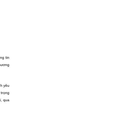
ng tin
phương
nh yêu
 trọng
i, qua