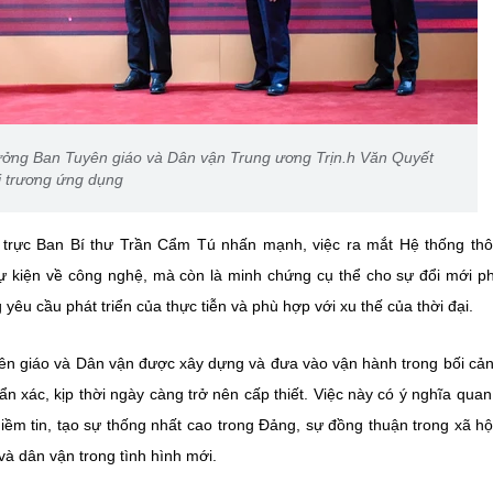
ưởng Ban Tuyên giáo và Dân vận Trung ương Trịn.h Văn Quyết
ai trương ứng dụng
ng trực Ban Bí thư Trần Cẩm Tú nhấn mạnh, việc ra mắt Hệ thống thô
ự kiện về công nghệ, mà còn là minh chứng cụ thể cho sự đổi mới 
êu cầu phát triển của thực tiễn và phù hợp với xu thế của thời đại.
ên giáo và Dân vận được xây dựng và đưa vào vận hành trong bối cả
n xác, kịp thời ngày càng trở nên cấp thiết. Việc này có ý nghĩa quan
iềm tin, tạo sự thống nhất cao trong Đảng, sự đồng thuận trong xã hộ
à dân vận trong tình hình mới.