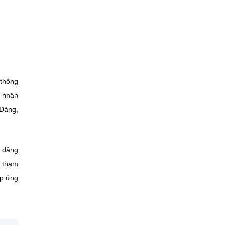
 thông
p nhân
 Đảng,
, đảng
c tham
áp ứng