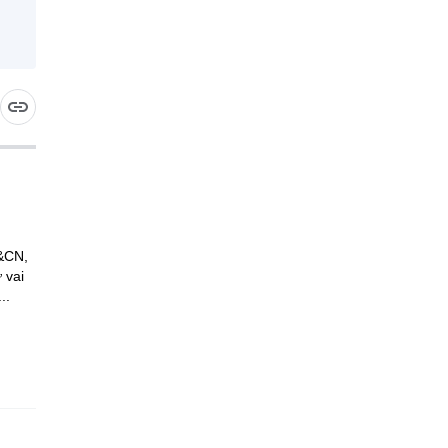
H&CN,
 vai
..