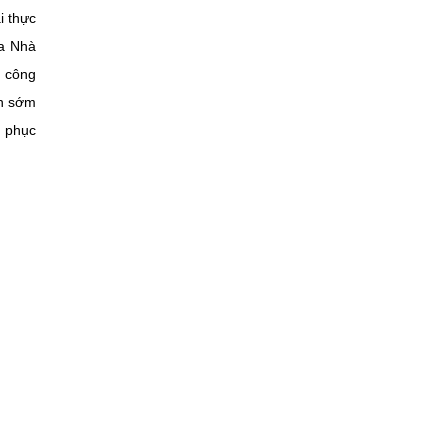
i thực
ủa Nhà
à công
ện sớm
t phục