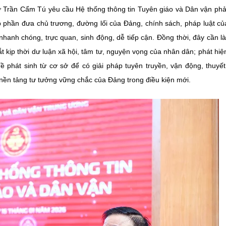
thư Trần Cẩm Tú yêu cầu Hệ thống thông tin Tuyên giáo và Dân vận phả
góp phần đưa chủ trương, đường lối của Đảng, chính sách, pháp luật c
hanh chóng, trực quan, sinh động, dễ tiếp cận. Đồng thời, đây cần l
ắt kịp thời dư luận xã hội, tâm tư, nguyện vọng của nhân dân; phát hi
phát sinh từ cơ sở để có giải pháp tuyên truyền, vận động, thuyế
nền tảng tư tưởng vững chắc của Đảng trong điều kiện mới.