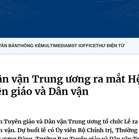
VĂN BẢN
THỐNG KÊ
MULTIMEDIA
MST IOFFICE
THƯ ĐIỆN TỬ
ân vận Trung ương ra mắt H
ên giáo và Dân vận
n Tuyên giáo và Dân vận Trung ương tổ chức Lễ ra
 vận. Dự buổi lễ có Ủy viên Bộ Chính trị, Thường 
g ương Đảng, Trưởng Ban Tuyên giáo và Dân vận T