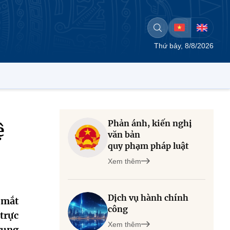
Thứ bảy, 8/8/2026
Phản ánh, kiến nghị
ệ
văn bản
quy phạm pháp luật
Xem thêm
Dịch vụ hành chính
 mắt
công
trực
Xem thêm
rung