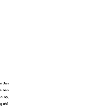
hị Ban
và bền
án bộ,
g chí,