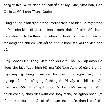
Chọn ngôn ngữ
công ty thiết kế và đóng gói bán dẫn từ Mỹ, Đức, Nhật Bản, Hàn
Quốc và Đài Loan (Trung Quốc).
Vietnamese
English
Cùng chung nhận định, trang Inteligentcio cho biết: Là một trong
những nền kinh tế tăng trưởng nhanh nhất thế giới, Việt Nam
BỘ KHOA HỌC VÀ CÔNG NGHỆ
đang định vị để trở thành một nhân tố chính trong các lĩnh vực có
MINISTRY OF SCIENCE AND TECHNOLOGY
tác động cao như chuyển đổi số, trí tuệ nhân tạo và linh kiện bán
dẫn.
Điều khoản sử dụng
Theo dõi MST:
Góp ý
Ông Gabor Fluit, Tổng Giám đốc khu vực Châu Á, Tập đoàn De
Cơ quan chủ quản: Bộ Khoa học và Công nghệ (MST)
Heus cho biết: "Loại hình FDI mà Việt Nam đang cố gắng thu hút
Chịu trách nhiệm nội dung: Nguyễn Thị Hải Hằng
hiện nay tập trung nhiều vào lĩnh vực công nghệ cao, công
Giám đốc Trung tâm Truyền thông Khoa học và Công nghệ.
nghiệp bán dẫn, công nghệ thông tin. Vì vậy, có nhiều sự tập
Liên hệ
Địa chỉ: Ban Biên tập Cổng TTĐT - 18 Nguyễn Du, TP. Hà Nội
trung vào đổi mới sáng tạo và việc làm chất lượng cao. Việc
Điện thoại: 024 3936 9506
nhiều công ty chọn Việt Nam cho thấy ở đây có nguồn nhân lực
Email:
stc@mst.gov.vn
tốt, nhưng chúng ta cần cố gắng làm cho nguồn nhân lực đó lớn
©2026 Bản quyền thuộc Bộ Khoa Học và Công Nghệ