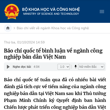
BỘ KHOA HỌC VÀ CÔNG NGHỆ
MINISTRY OF SCIENCE AND TECHNOLOGY
Báo chí viết về ngành Khoa học và Công nghệ
Thứ ba, 01/10/2024 14:59
Danh mục
Báo chí quốc tế bình luận về ngành công
nghiệp bán dẫn Việt Nam
Trang chủ
Nghe đọc bài
4:04
Giới thiệu
Báo chí quốc tế tuần qua đã có nhiều bài viết
Chức năng nhiệm vụ
Tin tức sự kiện
đánh giá tích cực về tiềm năng của ngành công
Dịch vụ công
nghiệp bán dẫn tại Việt Nam sau khi Thủ tướng
Cơ cấu tổ chức
Khoa học và Công nghệ
Phạm Minh Chính ký Quyết định ban hành
Hệ thống văn bản
Lịch sử phát triển
Đổi mới sáng tạo
Chiến lược phát triển công nghiệp bán dẫn Việt