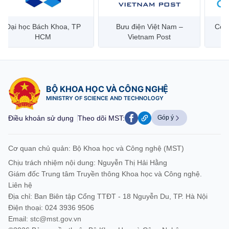
Đại học Bách Khoa, TP
Bưu điện Việt Nam –
Công
HCM
Vietnam Post
BỘ KHOA HỌC VÀ CÔNG NGHỆ
MINISTRY OF SCIENCE AND TECHNOLOGY
Điều khoản sử dụng
Theo dõi MST:
Góp ý
Cơ quan chủ quản: Bộ Khoa học và Công nghệ (MST)
Chịu trách nhiệm nội dung: Nguyễn Thị Hải Hằng
Giám đốc Trung tâm Truyền thông Khoa học và Công nghệ.
Liên hệ
Địa chỉ: Ban Biên tập Cổng TTĐT - 18 Nguyễn Du, TP. Hà Nội
Điện thoại: 024 3936 9506
Email:
stc@mst.gov.vn