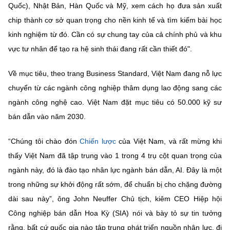
Quốc), Nhật Bản, Hàn Quốc và Mỹ, xem cách họ đưa sản xuất
chip thành cơ sở quan trọng cho nền kinh tế và tìm kiếm bài học
kinh nghiệm từ đó. Cần có sự chung tay của cả chính phủ và khu
vực tư nhân để tạo ra hệ sinh thái đang rất cần thiết đó".
Về mục tiêu, theo trang Business Standard, Việt Nam đang nỗ lực
chuyển từ các ngành công nghiệp thâm dụng lao động sang các
ngành công nghệ cao. Việt Nam đặt mục tiêu có 50.000 kỹ sư
bán dẫn vào năm 2030.
“Chúng tôi chào đón
Chiến lược
của Việt Nam, và rất mừng khi
thấy Việt Nam đã tập trung vào 1 trong 4 trụ cột quan trọng của
ngành này, đó là đào tạo nhân lực ngành bán dẫn, AI. Đây là một
trong những sự khởi động rất sớm, để chuẩn bị cho chặng đường
dài sau này”, ông John Neuffer Chủ tịch, kiêm CEO Hiệp hội
Công nghiệp bán dẫn Hoa Kỳ (SIA) nói và bày tỏ sự tin tưởng
rằng, bất cứ quốc gia nào tập trung phát triển nguồn nhân lực, đi