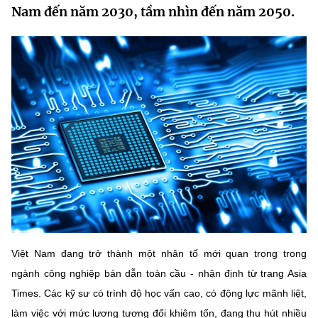
Nam đến năm 2030, tầm nhìn đến năm 2050.
MST IOFFICE
Văn bản QPPL
Sở Khoa học và Công nghệ
Chuyển đổi số
THỐNG KÊ
Văn bản chỉ đạo điều hành
Bưu chính, Viễn thông
Multimedia
Khoa học và Công nghệ
Lấy ý kiến người dân về dự thảo VBQPPL
Sở hữu trí tuệ
THƯ ĐIỆN TỬ
Đổi mới sáng tạo
Tiêu chuẩn, đo lường, chất lượng
Khác
Chuyển đổi số
Năng lượng nguyên tử
Videos
Bưu chính, Viễn thông
Tin tổng hợp
Infographic
Sở hữu trí tuệ
Tin địa phương
Ảnh
Việt Nam đang trở thành một nhân tố mới quan trọng trong
Tiêu chuẩn, đo lường, chất lượng
Voice
ngành công nghiệp bán dẫn toàn cầu - nhận định từ trang Asia
Năng lượng nguyên tử
Nhiệm vụ trọng tâm
Times. Các kỹ sư có trình độ học vấn cao, có động lực mãnh liệt,
làm việc với mức lương tương đối khiêm tốn, đang thu hút nhiều