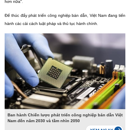
(Ghi rõ nguồn "https://mst.gov.vn" khi phát hành lại thông tin từ
hơn nữa".
website này)
Để thúc đẩy phát triển công nghiệp bán dẫn, Việt Nam đang tiến
hành các cải cách luật pháp và thủ tục hành chính.
Ban hành Chiến lược phát triển công nghiệp bán dẫn Việt
Nam đến năm 2030 và tầm nhìn 2050