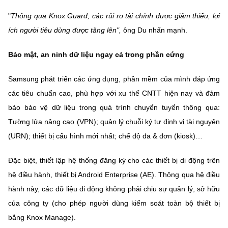
"
Thông qua Knox Guard, các rủi ro tài chính được giảm thiểu, lợi
ích người tiêu dùng được tăng lên",
ông Du nhấn mạnh.
Bảo mật, an ninh dữ liệu ngay cả trong phần cứng
Samsung phát triển các ứng dụng, phần mềm của mình đáp ứng
các tiêu chuẩn cao, phù hợp với xu thế CNTT hiện nay và đảm
bảo bảo vệ dữ liệu trong quá trình chuyển tuyển thông qua:
Tường lửa nâng cao (VPN); quản lý chuỗi ký tự định vị tài nguyên
(URN); thiết bị cấu hình mới nhất; chế độ đa & đơn (kiosk)…
Đặc biệt, thiết lập hệ thống đăng ký cho các thiết bị di động trên
hệ điều hành, thiết bị Android Enterprise (AE). Thông qua hệ điều
hành này, các dữ liệu di động không phải chịu sự quản lý, sở hữu
của công ty (cho phép người dùng kiểm soát toàn bộ thiết bị
bằng Knox Manage).