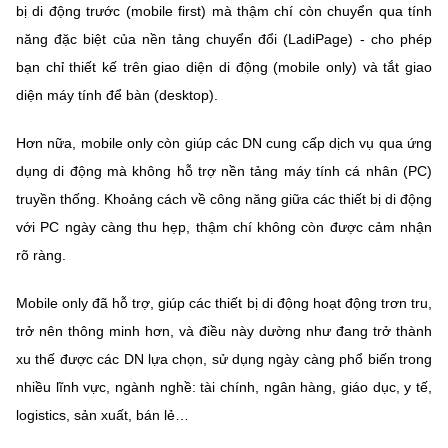
Chọn ngôn ngữ
bị di động trước (mobile first) mà thậm chí còn chuyển qua tính
năng đặc biệt của nền tảng chuyển đổi (LadiPage) - cho phép
Vietnamese
English
bạn chỉ thiết kế trên giao diện di động (mobile only) và tắt giao
diện máy tính để bàn (desktop).
Hơn nữa, mobile only còn giúp các DN cung cấp dịch vụ qua ứng
BỘ KHOA HỌC VÀ CÔNG NGHỆ
dụng di động mà không hỗ trợ nền tảng máy tính cá nhân (PC)
MINISTRY OF SCIENCE AND TECHNOLOGY
truyền thống. Khoảng cách về công năng giữa các thiết bị di động
Điều khoản sử dụng
Theo dõi MST:
Góp ý
với PC ngày càng thu hẹp, thậm chí không còn được cảm nhận
rõ ràng.
Cơ quan chủ quản: Bộ Khoa học và Công nghệ (MST)
Chịu trách nhiệm nội dung: Nguyễn Thị Hải Hằng
Mobile only đã hỗ trợ, giúp các thiết bị di động hoạt động trơn tru,
Giám đốc Trung tâm Truyền thông Khoa học và Công nghệ.
trở nên thông minh hơn, và điều này dường như đang trở thành
Liên hệ
xu thế được các DN lựa chọn, sử dụng ngày càng phổ biến trong
Địa chỉ: Ban Biên tập Cổng TTĐT - 18 Nguyễn Du, TP. Hà Nội
Điện thoại: 024 3936 9506
nhiều lĩnh vực, ngành nghề: tài chính, ngân hàng, giáo dục, y tế,
Email:
stc@mst.gov.vn
logistics, sản xuất, bán lẻ…
©2026 Bản quyền thuộc Bộ Khoa Học và Công Nghệ