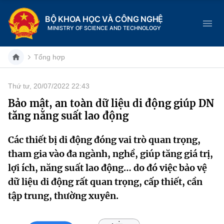
BỘ KHOA HỌC VÀ CÔNG NGHỆ
MINISTRY OF SCIENCE AND TECHNOLOGY
Tổng hợp
Thứ tư, 20/07/2022 22:43
Danh mục
Bảo mật, an toàn dữ liệu di động giúp DN
tăng năng suất lao động
Trang chủ
Các thiết bị di động đóng vai trò quan trọng,
Giới thiệu
tham gia vào đa ngành, nghề, giúp tăng giá trị,
Chức năng nhiệm vụ
Tin tức sự kiện
lợi ích, năng suất lao động… do đó việc bảo vệ
dữ liệu di động rất quan trọng, cấp thiết, cần
Dịch vụ công
Cơ cấu tổ chức
Khoa học và Công nghệ
tập trung, thường xuyên.
Hệ thống văn bản
Lịch sử phát triển
Đổi mới sáng tạo