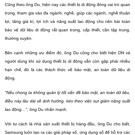
(Ghi rõ nguồn "https://mst.gov.vn" khi phát hành lại thông tin từ
Cũng theo ông Du, hiện nay các thiết bị di động đóng vai trò quan
website này)
trọng, tham gia vào đa ngành, nghề, giúp các ngành, nghề thuận
lợi, tăng giá trị, lợi ích và năng suất lao động cho nên bài toán
bảo vệ dữ liệu di động rất quan trọng, cấp thiết, cần tập trung,
thường xuyên.
Bên cạnh những ưu điểm đó, ông Du cũng cho biết hiện DN và
người dùng khi sử dụng thiết bị di động vẫn còn gặp phải nhiều
hạn chế, đó là các thách thức về bảo mật, an toàn dữ liệu di
động.
"Nếu chúng ta không quản lý tốt vấn đề bảo mật, an toàn dữ liệu,
điều này lâu dài sẽ ảnh hưởng, kéo theo việc sụt giảm năng suất
lao động…",
ông Du nhấn mạnh.
Với tư cách là nhà sản xuất thiết bị hàng đầu, ông Du cho biết,
Samsung luôn tạo ra các giải pháp số, ứng dụng số để hỗ trợ các