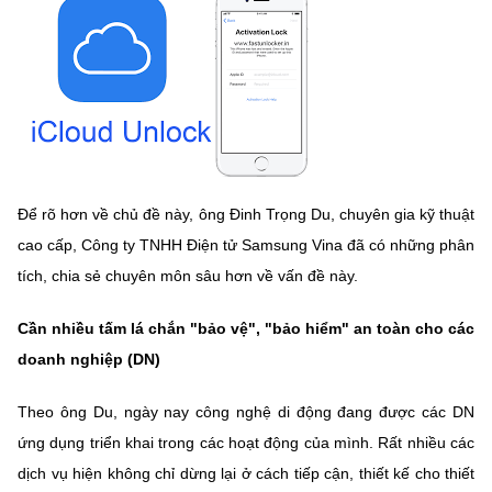
MST IOFFICE
Văn bản QPPL
Sở Khoa học và Công nghệ
Chuyển đổi số
THỐNG KÊ
Văn bản chỉ đạo điều hành
Bưu chính, Viễn thông
Multimedia
Khoa học và Công nghệ
Lấy ý kiến người dân về dự thảo VBQPPL
Sở hữu trí tuệ
THƯ ĐIỆN TỬ
Đổi mới sáng tạo
Tiêu chuẩn, đo lường, chất lượng
Để rõ hơn về chủ đề này,
ông Đinh Trọng Du, chuyên gia kỹ thuật
Khác
Chuyển đổi số
cao cấp, Công ty TNHH Điện tử Samsung Vina đã có những phân
Năng lượng nguyên tử
Videos
tích, chia sẻ chuyên môn sâu hơn về vấn đề này.
Bưu chính, Viễn thông
Tin tổng hợp
Infographic
Cần nhiều tấm lá chắn "bảo vệ", "bảo hiểm" an toàn cho các
Sở hữu trí tuệ
Tin địa phương
Ảnh
doanh nghiệp (DN)
Tiêu chuẩn, đo lường, chất lượng
Voice
Theo ông Du, ngày nay công nghệ di động đang được các DN
ứng dụng triển khai trong các hoạt động của mình. Rất nhiều các
Năng lượng nguyên tử
Nhiệm vụ trọng tâm
dịch vụ hiện không chỉ dừng lại ở cách tiếp cận, thiết kế cho thiết