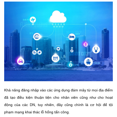
MST IOFFICE
Văn bản QPPL
Sở Khoa học và Công nghệ
Chuyển đổi số
THỐNG KÊ
Văn bản chỉ đạo điều hành
Bưu chính, Viễn thông
Multimedia
Khoa học và Công nghệ
Lấy ý kiến người dân về dự thảo VBQPPL
Sở hữu trí tuệ
THƯ ĐIỆN TỬ
Đổi mới sáng tạo
Tiêu chuẩn, đo lường, chất lượng
Khác
Chuyển đổi số
Năng lượng nguyên tử
Videos
Bưu chính, Viễn thông
Tin tổng hợp
Infographic
Sở hữu trí tuệ
Tin địa phương
Ảnh
Khả năng đăng nhập vào các ứng dụng đám mây từ mọi địa điểm
Tiêu chuẩn, đo lường, chất lượng
Voice
đã tạo điều kiện thuận tiện cho nhân viên cũng như cho hoạt
động của các DN, tuy nhiên, đây cũng chính là cơ hội để tội
Năng lượng nguyên tử
Nhiệm vụ trọng tâm
phạm mạng khai thác lỗ hổng tấn công.