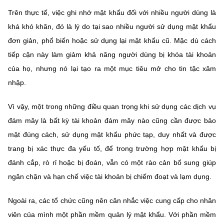
(Ghi rõ nguồn "https://mst.gov.vn" khi phát hành lại thông tin từ
Trên thực tế, việc ghi nhớ mật khẩu đối với nhiều người dùng là
website này)
khá khó khăn, đó là lý do tại sao nhiều người sử dụng mật khẩu
đơn giản, phổ biến hoặc sử dụng lại mật khẩu cũ. Mặc dù cách
tiếp cận này làm giảm khả năng người dùng bị khóa tài khoản
của họ, nhưng nó lại tạo ra một mục tiêu mở cho tin tặc xâm
nhập.
Vì vậy, một trong những điều quan trọng khi sử dụng các dịch vụ
đám mây là bất kỳ tài khoản đám mây nào cũng cần được bảo
mật đúng cách, sử dụng mật khẩu phức tạp, duy nhất và được
trang bị xác thực đa yếu tố, để trong trường hợp mật khẩu bị
đánh cắp, rò rỉ hoặc bị đoán, vẫn có một rào cản bổ sung giúp
ngăn chặn và hạn chế việc tài khoản bị chiếm đoạt và lạm dụng.
Ngoài ra, các tổ chức cũng nên cân nhắc việc cung cấp cho nhân
viên của mình một phần mềm quản lý mật khẩu. Với phần mềm