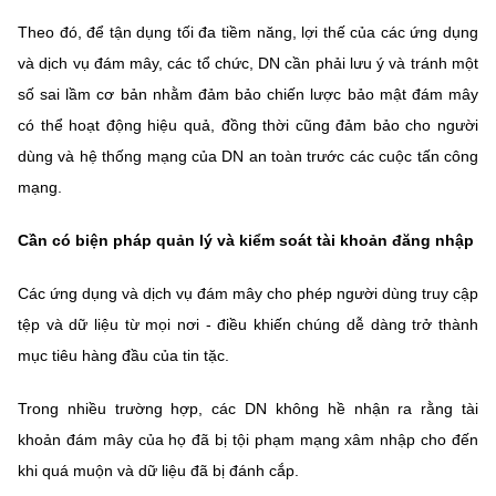
Chọn ngôn ngữ
Theo đó, để tận dụng tối đa tiềm năng, lợi thế của các ứng dụng
Vietnamese
English
và dịch vụ đám mây, các tổ chức, DN cần phải lưu ý và tránh một
số sai lầm cơ bản nhằm đảm bảo chiến lược bảo mật đám mây
có thể hoạt động hiệu quả, đồng thời cũng đảm bảo cho người
dùng và hệ thống mạng của DN an toàn trước các cuộc tấn công
BỘ KHOA HỌC VÀ CÔNG NGHỆ
mạng.
MINISTRY OF SCIENCE AND TECHNOLOGY
Điều khoản sử dụng
Theo dõi MST:
Góp ý
Cần có biện pháp quản lý và kiểm soát tài khoản đăng nhập
Các ứng dụng và dịch vụ đám mây cho phép người dùng truy cập
Cơ quan chủ quản: Bộ Khoa học và Công nghệ (MST)
tệp và dữ liệu từ mọi nơi - điều khiến chúng dễ dàng trở thành
Chịu trách nhiệm nội dung: Nguyễn Thị Hải Hằng
Giám đốc Trung tâm Truyền thông Khoa học và Công nghệ.
mục tiêu hàng đầu của tin tặc.
Liên hệ
Địa chỉ: Ban Biên tập Cổng TTĐT - 18 Nguyễn Du, TP. Hà Nội
Trong nhiều trường hợp, các DN không hề nhận ra rằng tài
Điện thoại: 024 3936 9506
khoản đám mây của họ đã bị tội phạm mạng xâm nhập cho đến
Email:
stc@mst.gov.vn
khi quá muộn và dữ liệu đã bị đánh cắp.
©2026 Bản quyền thuộc Bộ Khoa Học và Công Nghệ