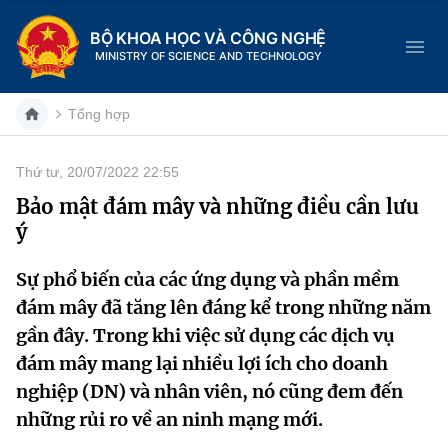
BỘ KHOA HỌC VÀ CÔNG NGHỆ
MINISTRY OF SCIENCE AND TECHNOLOGY
Tổng hợp
Thứ tư, 20/07/2022 22:55
Danh mục
Bảo mật đám mây và những điều cần lưu
ý
Trang chủ
Sự phổ biến của các ứng dụng và phần mềm
Giới thiệu
đám mây đã tăng lên đáng kể trong những năm
Chức năng nhiệm vụ
Tin tức sự kiện
gần đây. Trong khi việc sử dụng các dịch vụ
đám mây mang lại nhiều lợi ích cho doanh
Dịch vụ công
Cơ cấu tổ chức
Khoa học và Công nghệ
nghiệp (DN) và nhân viên, nó cũng đem đến
những rủi ro về an ninh mạng mới.
Hệ thống văn bản
Lịch sử phát triển
Đổi mới sáng tạo