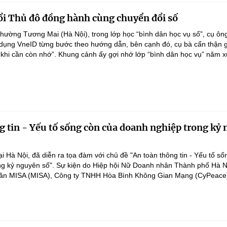
ổi Thủ đô đồng hành cùng chuyển đổi số
hường Tương Mai (Hà Nội), trong lớp học “bình dân học vụ số”, cụ ôn
 dụng VneID từng bước theo hướng dẫn, bên cạnh đó, cụ bà cẩn thận 
 “khi cần còn nhớ”. Khung cảnh ấy gợi nhớ lớp “bình dân học vụ” năm x
g tin - Yếu tố sống còn của doanh nghiệp trong kỷ
i Hà Nội, đã diễn ra tọa đàm với chủ đề "An toàn thông tin - Yếu tố s
ng kỷ nguyên số". Sự kiện do Hiệp hội Nữ Doanh nhân Thành phố Hà N
hần MISA (MISA), Công ty TNHH Hòa Bình Không Gian Mạng (CyPeace)