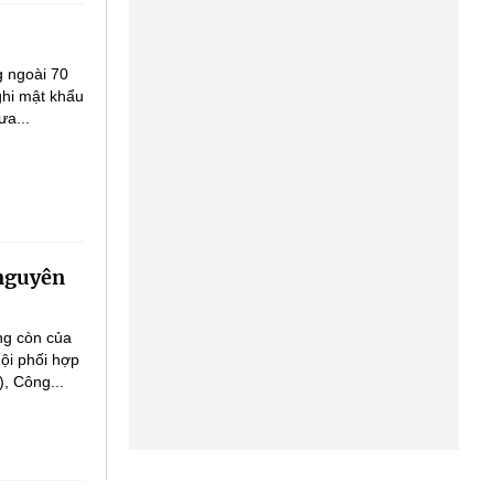
g ngoài 70
ghi mật khẩu
ưa...
 nguyên
ống còn của
ội phối hợp
, Công...