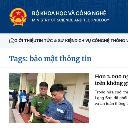
BỘ KHOA HỌC VÀ CÔNG NGHỆ
MINISTRY OF SCIENCE AND TECHNOLOGY
GIỚI THIỆU
TIN TỨC & SỰ KIỆN
DỊCH VỤ CÔNG
HỆ THỐNG 
Tags: bảo mật thông tin
Hơn 2.000 ng
trên không 
Trong nửa cuối th
Lạng Sơn đã phối 
và an toàn thông 