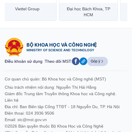
Đại học Bách Khoa, TP
Bưu điện Việt Nam –
Công
HCM
Vietnam Post
BỘ KHOA HỌC VÀ CÔNG NGHỆ
MINISTRY OF SCIENCE AND TECHNOLOGY
Điều khoản sử dụng
Theo dõi MST:
Góp ý
Cơ quan chủ quản: Bộ Khoa học và Công nghệ (MST)
Chịu trách nhiệm nội dung: Nguyễn Thị Hải Hằng
Giám đốc Trung tâm Truyền thông Khoa học và Công nghệ.
Liên hệ
Địa chỉ: Ban Biên tập Cổng TTĐT - 18 Nguyễn Du, TP. Hà Nội
Điện thoại: 024 3936 9506
Email:
stc@mst.gov.vn
©2026 Bản quyền thuộc Bộ Khoa Học và Công Nghệ