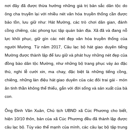
Chọn ngôn ngữ
nơi đây đã được thừa hưởng những giá trị bản sắc dân tộc do
ông cha truyền lại với nhiều nét văn hóa truyền thống cần được
Vietnamese
English
bảo tồn, lưu giữ như: Hát Mường, các trò chơi dân gian, đánh
cồng chiêng, các phong tục tập quán bản địa. Xã đã và đang nỗ
lực khôi phục, giữ gìn các nét đẹp văn hóa truyền thống của
BỘ KHOA HỌC VÀ CÔNG NGHỆ
người Mường. Từ năm 2017, Câu lạc bộ hát giao duyên tiếng
MINISTRY OF SCIENCE AND TECHNOLOGY
Mường được thành lập để lưu giữ và phát huy những nét đẹp của
Điều khoản sử dụng
Theo dõi MST:
Góp ý
đồng bào dân tộc Mường, như những bộ trang phục váy áo đặc
thù, nghi lễ cưới xin, ma chay, đặc biệt là những tiếng cồng,
Cơ quan chủ quản: Bộ Khoa học và Công nghệ (MST)
chiêng, những làn điệu hát giao duyên của các đôi trai gái - món
Chịu trách nhiệm nội dung: Nguyễn Thị Hải Hằng
ăn tinh thần không thể thiếu, gắn với đời sống và sản xuất của bà
Giám đốc Trung tâm Truyền thông Khoa học và Công nghệ.
con.
Liên hệ
Địa chỉ: Ban Biên tập Cổng TTĐT - 18 Nguyễn Du, TP. Hà Nội
Ông Đinh Văn Xuân, Chủ tịch UBND xã Cúc Phương cho biết,
Điện thoại: 024 3936 9506
hiện 10/10 thôn, bản của xã Cúc Phương đều đã thành lập được
Email:
stc@mst.gov.vn
©2026 Bản quyền thuộc Bộ Khoa Học và Công Nghệ
câu lạc bộ. Tùy vào thế mạnh của mình, các câu lạc bộ tập trung