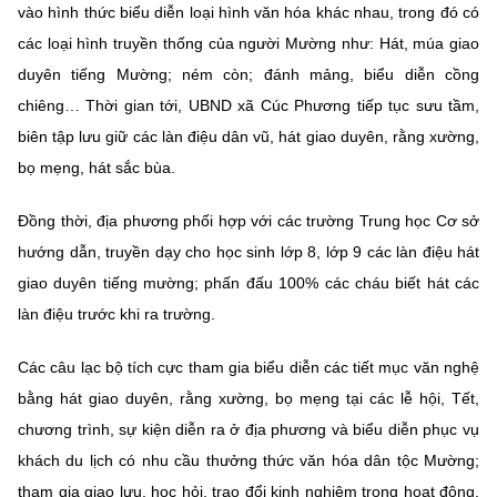
(Ghi rõ nguồn "https://mst.gov.vn" khi phát hành lại thông tin từ
vào hình thức biểu diễn loại hình văn hóa khác nhau, trong đó có
website này)
các loại hình truyền thống của người Mường như: Hát, múa giao
duyên tiếng Mường; ném còn; đánh mảng, biểu diễn cồng
chiêng… Thời gian tới, UBND xã Cúc Phương tiếp tục sưu tầm,
biên tập lưu giữ các làn điệu dân vũ, hát giao duyên, rằng xường,
bọ mẹng, hát sắc bùa.
Đồng thời, địa phương phối hợp với các trường Trung học Cơ sở
hướng dẫn, truyền dạy cho học sinh lớp 8, lớp 9 các làn điệu hát
giao duyên tiếng mường; phấn đấu 100% các cháu biết hát các
làn điệu trước khi ra trường.
Các câu lạc bộ tích cực tham gia biểu diễn các tiết mục văn nghệ
bằng hát giao duyên, rằng xường, bọ mẹng tại các lễ hội, Tết,
chương trình, sự kiện diễn ra ở địa phương và biểu diễn phục vụ
khách du lịch có nhu cầu thưởng thức văn hóa dân tộc Mường;
tham gia giao lưu, học hỏi, trao đổi kinh nghiệm trong hoạt động,