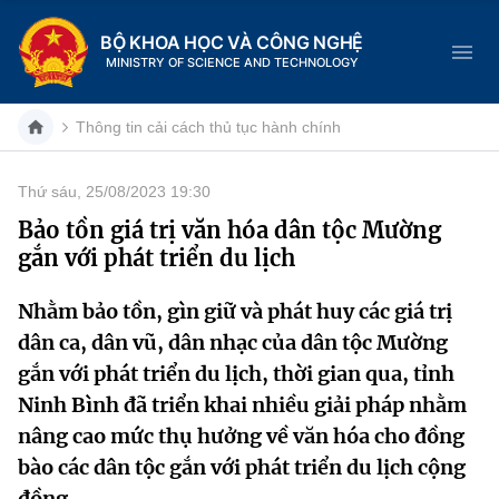
BỘ KHOA HỌC VÀ CÔNG NGHỆ
MINISTRY OF SCIENCE AND TECHNOLOGY
Thông tin cải cách thủ tục hành chính
Thứ sáu, 25/08/2023 19:30
Danh mục
Bảo tồn giá trị văn hóa dân tộc Mường
gắn với phát triển du lịch
Trang chủ
Nhằm bảo tồn, gìn giữ và phát huy các giá trị
Giới thiệu
dân ca, dân vũ, dân nhạc của dân tộc Mường
Chức năng nhiệm vụ
Tin tức sự kiện
gắn với phát triển du lịch, thời gian qua, tỉnh
Ninh Bình đã triển khai nhiều giải pháp nhằm
Dịch vụ công
Cơ cấu tổ chức
Khoa học và Công nghệ
nâng cao mức thụ hưởng về văn hóa cho đồng
bào các dân tộc gắn với phát triển du lịch cộng
Hệ thống văn bản
Lịch sử phát triển
Đổi mới sáng tạo
đồng.