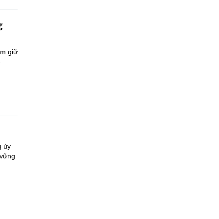
g
ắm giữ
-
g ủy
 vững