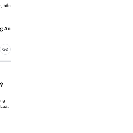
ữ; bắn
g An
kỷ
ông
 Luật