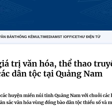
VĂN BẢN
THỐNG KÊ
MULTIMEDIA
MST IOFFICE
THƯ ĐIỆN TỬ
iá trị văn hóa, thể thao tru
các dân tộc tại Quảng Nam
h các huyện miền núi tỉnh Quảng Nam với chuỗi các 
n sắc văn hóa vùng đồng bào dân tộc thiểu số và 