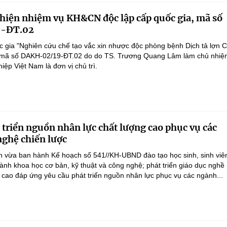
 hiện nhiệm vụ KH&CN độc lập cấp quốc gia, mã số
-ĐT.02
 gia "Nghiên cứu chế tạo vắc xin nhược độc phòng bệnh Dịch tả lợn 
", mã số DAKH-02/19-ĐT.02 do do TS. Trương Quang Lâm làm chủ nhiệ
ệp Việt Nam là đơn vị chủ trì.
 triển nguồn nhân lực chất lượng cao phục vụ các
ghệ chiến lược
 vừa ban hành Kế hoạch số 541//KH-UBND đào tạo học sinh, sinh viên
ành khoa học cơ bản, kỹ thuật và công nghệ; phát triển giáo dục nghề
 cao đáp ứng yêu cầu phát triển nguồn nhân lực phục vụ các ngành...