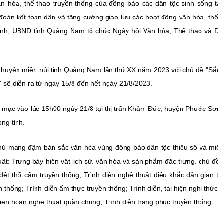
ăn hóa, thể thao truyền thống của đồng bào các dân tộc sinh sống t
đoàn kết toàn dân và tăng cường giao lưu các hoạt động văn hóa, thể
 tỉnh, UBND tỉnh Quảng Nam tổ chức Ngày hội Văn hóa, Thể thao và D
c huyện miền núi tỉnh Quảng Nam lần thứ XX năm 2023 với chủ đề "S
 sẽ diễn ra từ ngày 15/8 đến hết ngày 21/8/2023.
ế mạc vào lúc 15h00 ngày 21/8 tại thị trấn Khâm Đức, huyện Phước Sơn
ng tỉnh.
phú mang đậm bản sắc văn hóa vùng đồng bào dân tộc thiểu số và mi
ật: Trưng bày hiện vật lịch sử, văn hóa và sản phẩm đặc trưng, chủ đ
ệt thổ cẩm truyền thống; Trình diễn nghệ thuật điêu khắc dân gian 
thống; Trình diễn ẩm thực truyền thống; Trình diễn, tái hiện nghi thức
 Liên hoan nghệ thuật quần chúng; Trình diễn trang phục truyền thống...