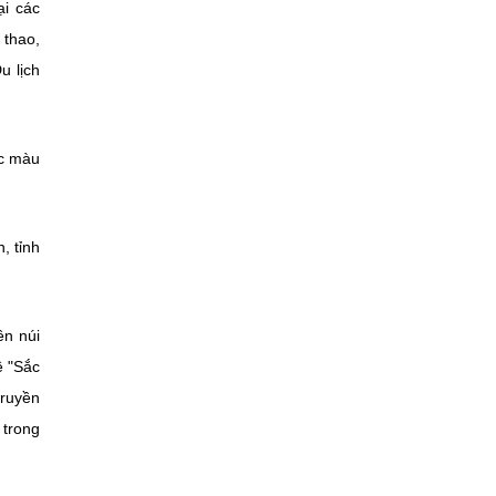
ại các
 thao,
u lịch
ắc màu
, tỉnh
ền núi
ề "Sắc
truyền
 trong