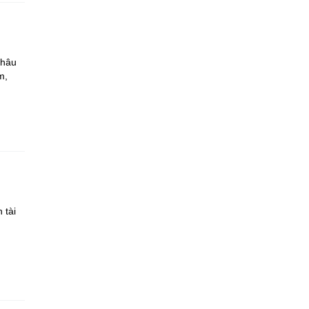
Châu
m,
 tài