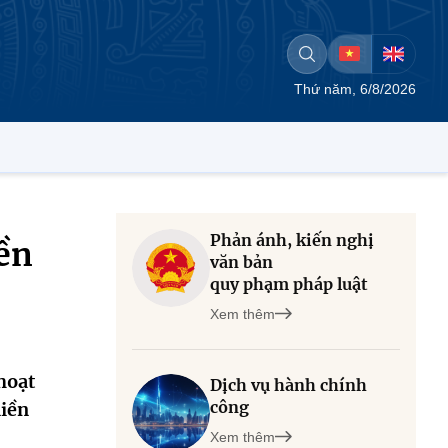
Thứ năm, 6/8/2026
Phản ánh, kiến nghị
yền
văn bản
quy phạm pháp luật
Xem thêm
hoạt
Dịch vụ hành chính
công
miền
Xem thêm