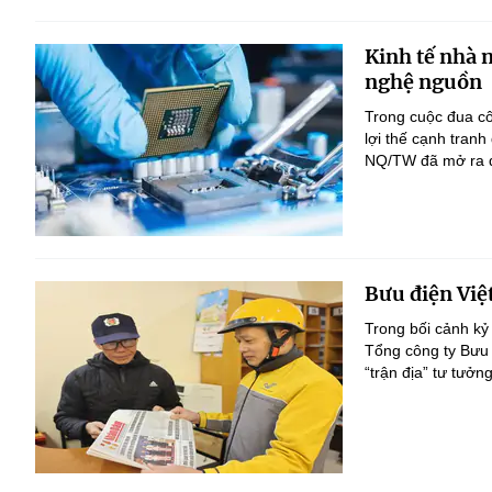
Kinh tế nhà 
nghệ nguồn
Trong cuộc đua c
lợi thế cạnh tranh
NQ/TW đã mở ra đị
Bưu điện Việ
Trong bối cảnh kỷ
Tổng công ty Bưu 
“trận địa” tư tưởn