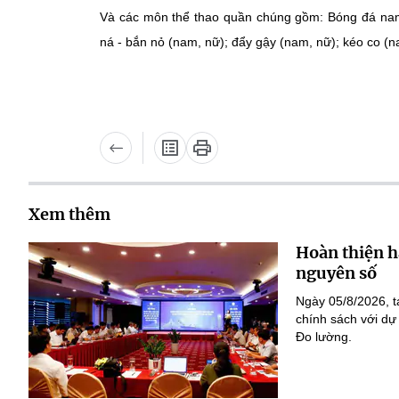
Và các môn thể thao quần chúng gồm: Bóng đá nam
ná - bắn nỏ (nam, nữ); đẩy gậy (nam, nữ); kéo co (n
Xem thêm
Hoàn thiện h
nguyên số
Ngày 05/8/2026, t
chính sách với dự
Đo lường.