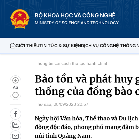
BỘ KHOA HỌC VÀ CÔNG NGHỆ
MINISTRY OF SCIENCE AND TECHNOLOGY
GIỚI THIỆU
TIN TỨC & SỰ KIỆN
DỊCH VỤ CÔNG
HỆ THỐNG 
Thông tin cải cách thủ tục hành chính
Bảo tồn và phát huy g
Aa
thống của đồng bào 
Thứ sáu, 08/09/2023 20:57
Ngày hội Văn hóa, Thể thao và Du lịc
động độc đáo, phong phú mang đậm bả
núi tỉnh Quảng Nam.