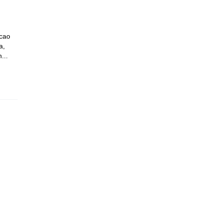
 cao
a,
...