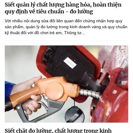
Siết quản lý chất lượng hàng hóa, hoàn thiện
MST IOFFICE
Văn bản QPPL
Sở Khoa học và Công nghệ
Chuyển đổi số
quy định về tiêu chuẩn - đo lường
THỐNG KÊ
Với nhiều nội dung sửa đổi liên quan đến chứng nhận hợp quy
Văn bản chỉ đạo điều hành
Bưu chính, Viễn thông
sản phẩm, quản lý đo lường trong kinh doanh vàng và quy chuẩn
kỹ thuật đối với đồ chơi trẻ em, Thông tư...
Multimedia
Khoa học và Công nghệ
Lấy ý kiến người dân về dự thảo VBQPPL
Sở hữu trí tuệ
THƯ ĐIỆN TỬ
Đổi mới sáng tạo
Tiêu chuẩn, đo lường, chất lượng
Khác
Chuyển đổi số
Năng lượng nguyên tử
Videos
Bưu chính, Viễn thông
Tin tổng hợp
Infographic
Sở hữu trí tuệ
Tin địa phương
Ảnh
Tiêu chuẩn, đo lường, chất lượng
Voice
Năng lượng nguyên tử
Nhiệm vụ trọng tâm
Siết chặt đo lường, chất lượng trong kinh