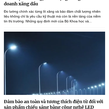
Chọn ngôn ngữ
doanh xăng dầu
Đo lường chính xác từng lít xăng và bảo đảm chất lượng nhiên
Vietnamese
English
liệu không chỉ là yêu cầu kỹ thuật mà còn là nền tảng của niềm
tin thị trường. Những quy định mới của Bộ Khoa học và...
BỘ KHOA HỌC VÀ CÔNG NGHỆ
MINISTRY OF SCIENCE AND TECHNOLOGY
Điều khoản sử dụng
Theo dõi MST:
Góp ý
Cơ quan chủ quản: Bộ Khoa học và Công nghệ (MST)
Chịu trách nhiệm nội dung: Nguyễn Thị Hải Hằng
Giám đốc Trung tâm Truyền thông Khoa học và Công nghệ.
Liên hệ
Địa chỉ: Ban Biên tập Cổng TTĐT - 18 Nguyễn Du, TP. Hà Nội
Điện thoại: 024 3936 9506
Email:
stc@mst.gov.vn
Đảm bảo an toàn và tương thích điện từ đối với
©2026 Bản quyền thuộc Bộ Khoa Học và Công Nghệ
sản phẩm chiếu sáng bằng công nghệ LED