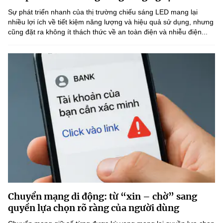
(Ghi rõ nguồn "https://mst.gov.vn" khi phát hành lại thông tin từ
Sự phát triển nhanh của thị trường chiếu sáng LED mang lại
website này)
nhiều lợi ích về tiết kiệm năng lượng và hiệu quả sử dụng, nhưng
cũng đặt ra không ít thách thức về an toàn điện và nhiễu điện...
Chuyển mạng di động: từ “xin – chờ” sang
quyền lựa chọn rõ ràng của người dùng