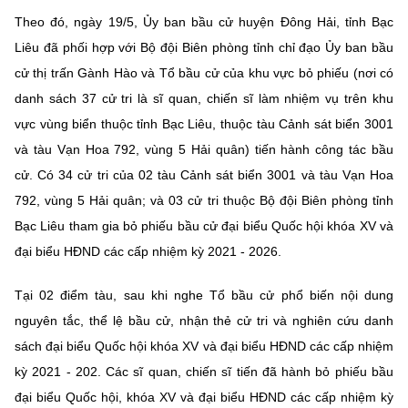
Chọn ngôn ngữ
Theo đó, ngày 19/5, Ủy ban bầu cử huyện Đông Hải, tỉnh Bạc
Vietnamese
English
Liêu đã phối hợp với Bộ đội Biên phòng tỉnh chỉ đạo Ủy ban bầu
cử thị trấn Gành Hào và Tổ bầu cử của khu vực bỏ phiếu (nơi có
danh sách 37 cử tri là sĩ quan, chiến sĩ làm nhiệm vụ trên khu
vực vùng biển thuộc tỉnh Bạc Liêu, thuộc tàu Cảnh sát biển 3001
BỘ KHOA HỌC VÀ CÔNG NGHỆ
và tàu Vạn Hoa 792, vùng 5 Hải quân) tiến hành công tác bầu
MINISTRY OF SCIENCE AND TECHNOLOGY
cử. Có 34 cử tri của 02 tàu Cảnh sát biển 3001 và tàu Vạn Hoa
Điều khoản sử dụng
Theo dõi MST:
Góp ý
792, vùng 5 Hải quân; và 03 cử tri thuộc Bộ đội Biên phòng tỉnh
Bạc Liêu tham gia bỏ phiếu bầu cử đại biểu Quốc hội khóa XV và
Cơ quan chủ quản: Bộ Khoa học và Công nghệ (MST)
đại biểu HĐND các cấp nhiệm kỳ 2021 - 2026.
Chịu trách nhiệm nội dung: Nguyễn Thị Hải Hằng
Giám đốc Trung tâm Truyền thông Khoa học và Công nghệ.
Tại 02 điểm tàu, sau khi nghe Tổ bầu cử phổ biến nội dung
Liên hệ
nguyên tắc, thể lệ bầu cử, nhận thẻ cử tri và nghiên cứu danh
Địa chỉ: Ban Biên tập Cổng TTĐT - 18 Nguyễn Du, TP. Hà Nội
sách đại biểu Quốc hội khóa XV và đại biểu HĐND các cấp nhiệm
Điện thoại: 024 3936 9506
Email:
stc@mst.gov.vn
kỳ 2021 - 202. Các sĩ quan, chiến sĩ tiến đã hành bỏ phiếu bầu
©2026 Bản quyền thuộc Bộ Khoa Học và Công Nghệ
đại biểu Quốc hội, khóa XV và đại biểu HĐND các cấp nhiệm kỳ