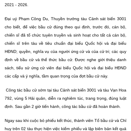
(Ghi rõ nguồn "https://mst.gov.vn" khi phát hành lại thông tin từ
2021 - 2026.
website này)
Đại uý Phạm Công Du, Thuyền trưởng tàu Cảnh sát biển 3001
cho biết, để việc bầu cử đúng theo qui định, trước đó, cán bộ,
chiến sĩ đã tổ chức tuyên truyền và sinh hoạt cho tất cả cán bộ,
chiến sĩ trên tàu về tiêu chuẩn đại biểu Quốc hội và đại biểu
HĐND; quyền, nghĩa vụ của người ứng cử và của cử tri; các quy
định về bầu cử và thể thức bầu cử. Được nghe giới thiệu danh
sách, tiểu sử ứng cử viên đại biểu Quốc hội và đại biểu HĐND
các cấp và ý nghĩa, tầm quan trọng của đợt bầu cử này.
Công tác bầu cử sớm tại tàu Cảnh sát biển 3001 và tàu Vạn Hoa
792, vùng 5 Hải quân, diễn ra nghiêm túc, trang trọng, đúng luật
định. Sau gần 2 giờ tiến hành, công tác bầu cử đã hoàn thành.
Ngay sau khi cuộc bỏ phiếu kết thúc, thành viên Tổ bầu cử và Chỉ
huy trên 02 tàu thực hiện việc kiểm phiếu và lập biên bản kết quả