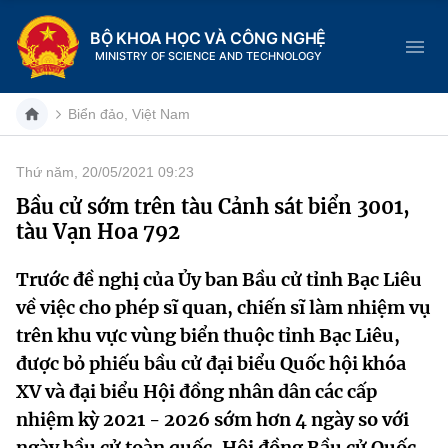
BỘ KHOA HỌC VÀ CÔNG NGHỆ
MINISTRY OF SCIENCE AND TECHNOLOGY
Biển đảo, Việt Nam
Thứ năm, 20/05/2021 09:23
Danh mục
Bầu cử sớm trên tàu Cảnh sát biển 3001,
tàu Vạn Hoa 792
Trang chủ
Trước đề nghị của Ủy ban Bầu cử tỉnh Bạc Liêu
Giới thiệu
về việc cho phép sĩ quan, chiến sĩ làm nhiệm vụ
Chức năng nhiệm vụ
Tin tức sự kiện
trên khu vực vùng biển thuộc tỉnh Bạc Liêu,
được bỏ phiếu bầu cử đại biểu Quốc hội khóa
Dịch vụ công
Cơ cấu tổ chức
Khoa học và Công nghệ
XV và đại biểu Hội đồng nhân dân các cấp
nhiệm kỳ 2021 - 2026 sớm hơn 4 ngày so với
Hệ thống văn bản
Lịch sử phát triển
Đổi mới sáng tạo
ngày bầu cử toàn quốc, Hội đồng Bầu cử Quốc