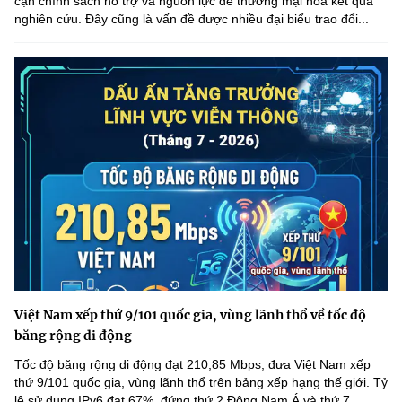
cận chính sách hỗ trợ và nguồn lực để thương mại hóa kết quả
nghiên cứu. Đây cũng là vấn đề được nhiều đại biểu trao đổi...
Việt Nam xếp thứ 9/101 quốc gia, vùng lãnh thổ về tốc độ
băng rộng di động
Tốc độ băng rộng di động đạt 210,85 Mbps, đưa Việt Nam xếp
thứ 9/101 quốc gia, vùng lãnh thổ trên bảng xếp hạng thế giới. Tỷ
lệ sử dụng IPv6 đạt 67%, đứng thứ 2 Đông Nam Á và thứ 7...