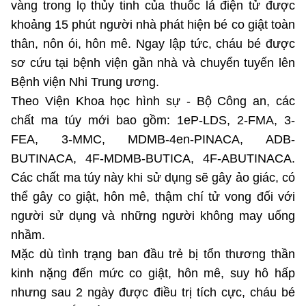
vàng trong lọ thủy tinh của thuốc lá điện tử được
Chọn ngôn ngữ
khoảng 15 phút người nhà phát hiện bé co giật toàn
Vietnamese
English
thân, nôn ói, hôn mê. Ngay lập tức, cháu bé được
sơ cứu tại bệnh viện gần nhà và chuyển tuyến lên
Bệnh viện Nhi Trung ương.
Theo Viện Khoa học hình sự - Bộ Công an, các
BỘ KHOA HỌC VÀ CÔNG NGHỆ
MINISTRY OF SCIENCE AND TECHNOLOGY
chất ma túy mới bao gồm: 1eP-LDS, 2-FMA, 3-
FEA, 3-MMC, MDMB-4en-PINACA, ADB-
Điều khoản sử dụng
Theo dõi MST:
Góp ý
BUTINACA, 4F-MDMB-BUTICA, 4F-ABUTINACA.
Các chất ma túy này khi sử dụng sẽ gây ảo giác, có
Cơ quan chủ quản: Bộ Khoa học và Công nghệ (MST)
thể gây co giật, hôn mê, thậm chí tử vong đối với
Chịu trách nhiệm nội dung: Nguyễn Thị Hải Hằng
người sử dụng và những người không may uống
Giám đốc Trung tâm Truyền thông Khoa học và Công nghệ.
Liên hệ
nhầm.
Địa chỉ: Ban Biên tập Cổng TTĐT - 18 Nguyễn Du, TP. Hà Nội
Mặc dù tình trạng ban đầu trẻ bị tổn thương thần
Điện thoại: 024 3936 9506
kinh nặng đến mức co giật, hôn mê, suy hô hấp
Email:
stc@mst.gov.vn
nhưng sau 2 ngày được điều trị tích cực, cháu bé
©2026 Bản quyền thuộc Bộ Khoa Học và Công Nghệ