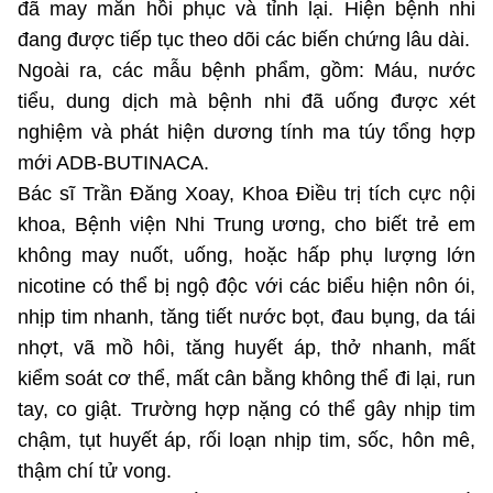
(Ghi rõ nguồn "https://mst.gov.vn" khi phát hành lại thông tin từ
đã may mắn hồi phục và tỉnh lại. Hiện bệnh nhi
website này)
đang được tiếp tục theo dõi các biến chứng lâu dài.
Ngoài ra, các mẫu bệnh phẩm, gồm: Máu, nước
tiểu, dung dịch mà bệnh nhi đã uống được xét
nghiệm và phát hiện dương tính ma túy tổng hợp
mới ADB-BUTINACA.
Bác sĩ Trần Đăng Xoay, Khoa Điều trị tích cực nội
khoa, Bệnh viện Nhi Trung ương, cho biết trẻ em
không may nuốt, uống, hoặc hấp phụ lượng lớn
nicotine có thể bị ngộ độc với các biểu hiện nôn ói,
nhịp tim nhanh, tăng tiết nước bọt, đau bụng, da tái
nhợt, vã mồ hôi, tăng huyết áp, thở nhanh, mất
kiểm soát cơ thể, mất cân bằng không thể đi lại, run
tay, co giật. Trường hợp nặng có thể gây nhịp tim
chậm, tụt huyết áp, rối loạn nhịp tim, sốc, hôn mê,
thậm chí tử vong.