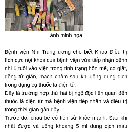
MST IOFFICE
Văn bản QPPL
Sở Khoa học và Công nghệ
Chuyển đổi số
THỐNG KÊ
Văn bản chỉ đạo điều hành
Bưu chính, Viễn thông
Multimedia
Khoa học và Công nghệ
ảnh minh họa
Lấy ý kiến người dân về dự thảo VBQPPL
Sở hữu trí tuệ
THƯ ĐIỆN TỬ
Đổi mới sáng tạo
Bệnh viện Nhi Trung ương cho biết Khoa Điều trị
Tiêu chuẩn, đo lường, chất lượng
Khác
tích cực nội khoa của bệnh viện vừa tiếp nhận bệnh
Chuyển đổi số
Năng lượng nguyên tử
nhi 5 tuổi vào viện trong tình trạng hôn mê, co giật,
Videos
đồng tử giãn, mạch chậm sau khi uống dung dịch
Bưu chính, Viễn thông
Tin tổng hợp
Infographic
trong dụng cụ thuốc lá điện tử.
Sở hữu trí tuệ
Đây là trường hợp thứ hai bị ngộ độc liên quan đến
Tin địa phương
Ảnh
thuốc lá điện tử mà bệnh viện tiếp nhận và điều trị
Tiêu chuẩn, đo lường, chất lượng
Voice
trong thời gian gần đây.
Trước đó, cháu bé có tiền sử khỏe mạnh. Sau khi
Năng lượng nguyên tử
Nhiệm vụ trọng tâm
nhặt được và uống khoảng 5 ml dung dịch màu