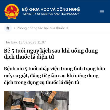
BỘ KHOA HỌC VÀ CÔNG NGHỆ
MINISTRY OF SCIENCE AND TECHNOLOGY
Phòng chống tác hại của thuốc lá
Thứ bảy, 16/09/2023 11:07
Danh mục
Bé 5 tuổi nguy kịch sau khi uống dung
dịch thuốc lá điện tử
Trang chủ
Bệnh nhi 5 tuổi nhập viện trong tình trạng hôn
Giới thiệu
mê, co giật, đồng tử giãn sau khi uống dung
Chức năng nhiệm vụ
Tin tức sự kiện
dịch trong dụng cụ thuốc lá điện tử
Dịch vụ công
Cơ cấu tổ chức
Khoa học và Công nghệ
Hệ thống văn bản
Lịch sử phát triển
Đổi mới sáng tạo