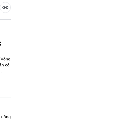
g
a Vòng
án có
.
à năng