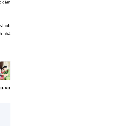
ức đảm
 chính
nh nhà
m.vn