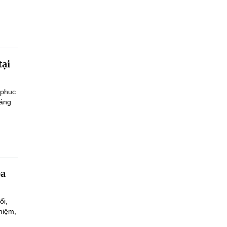
tại
 phục
sáng
oa
ổi,
hiệm,
.