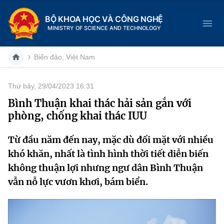
BỘ KHOA HỌC VÀ CÔNG NGHỆ
MINISTRY OF SCIENCE AND TECHNOLOGY
Biển đảo, Việt Nam
Thứ bảy, 29/04/2023 16:31
Danh mục
Bình Thuận khai thác hải sản gắn với
phòng, chống khai thác IUU
Trang chủ
Từ đầu năm đến nay, mặc dù đối mặt với nhiều
Giới thiệu
khó khăn, nhất là tình hình thời tiết diễn biến
Chức năng nhiệm vụ
Tin tức sự kiện
không thuận lợi nhưng ngư dân Bình Thuận
vẫn nỗ lực vươn khơi, bám biển.
Dịch vụ công
Cơ cấu tổ chức
Khoa học và Công nghệ
Hệ thống văn bản
Lịch sử phát triển
Đổi mới sáng tạo