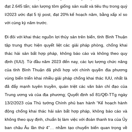
(Ghi rõ nguồn "https://mst.gov.vn" khi phát hành lại thông tin từ
đạt 2.645 tấn; sản lượng tôm giống sản xuất và tiêu thụ trong quý
website này)
I/2023 ước đạt 5 tỷ post, đạt 20% kế hoạch năm, bằng xấp xỉ so
với cùng kỳ năm trước.
Đi đôi với khai thác nguồn lợi thủy sản trên biển, tỉnh Bình Thuận
tập trung thực hiện quyết liệt các giải pháp phòng, chống khai
thác hải sản bất hợp pháp, không báo cáo và không theo quy
định (IUU). Từ đầu năm 2023 đến nay, các lực lượng chức năng
của tỉnh Bình Thuận đã phối hợp với chính quyền địa phương
vùng biển triển khai nhiều giải pháp chống khai thác IUU, nhất là
đã đẩy mạnh tuyên truyền, quán triệt các văn bản chỉ đạo của
Trung ương và của địa phương; Quyết định số 81/QĐ-TTg ngày
13/2/2023 của Thủ tướng Chính phủ ban hành “Kế hoạch hành
động chống khai thác hải sản bất hợp pháp, không báo cáo và
không theo quy định, chuẩn bị làm việc với đoàn thanh tra của Ủy
ban châu Âu lần thứ 4”… nhằm tạo chuyển biến quan trọng về