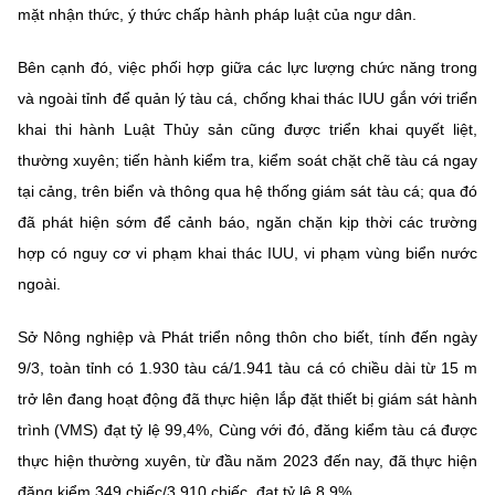
mặt nhận thức, ý thức chấp hành pháp luật của ngư dân.
Bên cạnh đó, việc phối hợp giữa các lực lượng chức năng trong
và ngoài tỉnh để quản lý tàu cá, chống khai thác IUU gắn với triển
khai thi hành Luật Thủy sản cũng được triển khai quyết liệt,
thường xuyên; tiến hành kiểm tra, kiểm soát chặt chẽ tàu cá ngay
tại cảng, trên biển và thông qua hệ thống giám sát tàu cá; qua đó
đã phát hiện sớm để cảnh báo, ngăn chặn kịp thời các trường
hợp có nguy cơ vi phạm khai thác IUU, vi phạm vùng biển nước
ngoài.
Sở Nông nghiệp và Phát triển nông thôn cho biết, tính đến ngày
9/3, toàn tỉnh có 1.930 tàu cá/1.941 tàu cá có chiều dài từ 15 m
trở lên đang hoạt động đã thực hiện lắp đặt thiết bị giám sát hành
trình (VMS) đạt tỷ lệ 99,4%, Cùng với đó, đăng kiểm tàu cá được
thực hiện thường xuyên, từ đầu năm 2023 đến nay, đã thực hiện
đăng kiểm 349 chiếc/3.910 chiếc, đạt tỷ lệ 8,9%.