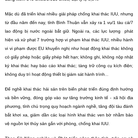
Mặc dù đã triển khai nhiều giải pháp chống khai thác IUU, nhưng
từ đầu năm đến nay, tỉnh Bình Thuận vẫn xảy ra 1 vụ/1 tàu cá/7
lao động bị nước ngoài bắt giữ. Ngoài ra, các lực lượng phát
hiện và xử phạt 7 trường hợp vi phạm khai thác IUU; nhiều hành
vi vi phạm được EU khuyến nghị như hoạt động khai thác không
có giấy phép hoặc giấy phép hết hạn; không ghi, không nộp nhật
ký khai thác hay báo cáo khai thác; tàng trữ công cụ kích điện;
không duy trì hoạt động thiết bị giám sát hành trình...
Để nghề khai thác hải sản trên biển phát triển đúng định hướng
và bền vững, đóng góp vào sự tăng trưởng kinh tế - xã hội địa
phương, tỉnh chú trọng quy hoạch ngành nghề, tăng đội tàu đánh
bắt khơi xa, giảm dần các loại hình khai thác ven bờ nhằm bảo
vệ nguồn lợi thủy sản gắn với phòng, chống khai IUU.