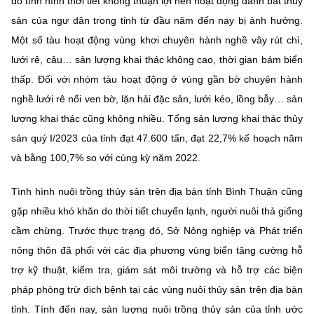
do tình hình thời tiết không thuận lợi nên hoạt động đánh bắt thủy
Chọn ngôn ngữ
sản của ngư dân trong tỉnh từ đầu năm đến nay bị ảnh hưởng.
Vietnamese
English
Một số tàu hoạt động vùng khơi chuyên hành nghề vây rút chì,
lưới rê, câu… sản lượng khai thác không cao, thời gian bám biển
thấp. Đối với nhóm tàu hoạt động ở vùng gần bờ chuyên hành
nghề lưới rê nổi ven bờ, lặn hải đặc sản, lưới kéo, lồng bẫy… sản
BỘ KHOA HỌC VÀ CÔNG NGHỆ
lượng khai thác cũng không nhiều. Tổng sản lượng khai thác thủy
MINISTRY OF SCIENCE AND TECHNOLOGY
sản quý I/2023 của tỉnh đạt 47.600 tấn, đạt 22,7% kế hoạch năm
Điều khoản sử dụng
Theo dõi MST:
Góp ý
và bằng 100,7% so với cùng kỳ năm 2022.
Cơ quan chủ quản: Bộ Khoa học và Công nghệ (MST)
Tình hình nuôi trồng thủy sản trên địa bàn tỉnh Bình Thuận cũng
Chịu trách nhiệm nội dung: Nguyễn Thị Hải Hằng
gặp nhiều khó khăn do thời tiết chuyển lạnh, người nuôi thả giống
Giám đốc Trung tâm Truyền thông Khoa học và Công nghệ.
cầm chừng. Trước thực trạng đó, Sở Nông nghiệp và Phát triển
Liên hệ
nông thôn đã phối với các địa phương vùng biển tăng cường hỗ
Địa chỉ: Ban Biên tập Cổng TTĐT - 18 Nguyễn Du, TP. Hà Nội
trợ kỹ thuật, kiểm tra, giám sát môi trường và hỗ trợ các biện
Điện thoại: 024 3936 9506
Email:
stc@mst.gov.vn
pháp phòng trừ dịch bệnh tại các vùng nuôi thủy sản trên địa bàn
©2026 Bản quyền thuộc Bộ Khoa Học và Công Nghệ
tỉnh. Tính đến nay, sản lượng nuôi trồng thủy sản của tỉnh ước