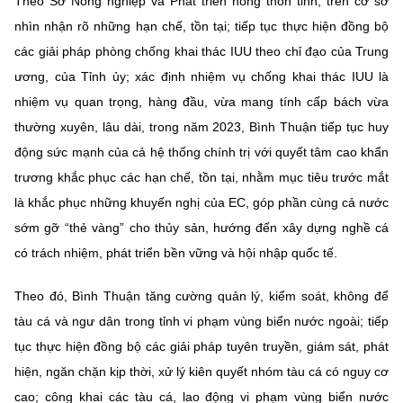
Theo Sở Nông nghiệp và Phát triển nông thôn tỉnh, trên cơ sở
nhìn nhận rõ những hạn chế, tồn tại; tiếp tục thực hiện đồng bộ
các giải pháp phòng chống khai thác IUU theo chỉ đạo của Trung
ương, của Tỉnh ủy; xác định nhiệm vụ chống khai thác IUU là
nhiệm vụ quan trọng, hàng đầu, vừa mang tính cấp bách vừa
thường xuyên, lâu dài, trong năm 2023, Bình Thuận tiếp tục huy
động sức mạnh của cả hệ thống chính trị với quyết tâm cao khẩn
trương khắc phục các hạn chế, tồn tại, nhằm mục tiêu trước mắt
là khắc phục những khuyến nghị của EC, góp phần cùng cả nước
sớm gỡ “thẻ vàng” cho thủy sản, hướng đến xây dựng nghề cá
có trách nhiệm, phát triển bền vững và hội nhập quốc tế.
Theo đó, Bình Thuận tăng cường quản lý, kiểm soát, không để
tàu cá và ngư dân trong tỉnh vi phạm vùng biển nước ngoài; tiếp
tục thực hiện đồng bộ các giải pháp tuyên truyền, giám sát, phát
hiện, ngăn chặn kịp thời, xử lý kiên quyết nhóm tàu cá có nguy cơ
cao; công khai các tàu cá, lao động vi phạm vùng biển nước