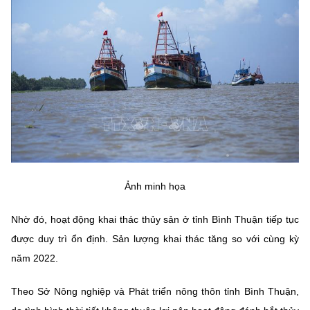
MST IOFFICE
Văn bản QPPL
Sở Khoa học và Công nghệ
Chuyển đổi số
THỐNG KÊ
Văn bản chỉ đạo điều hành
Bưu chính, Viễn thông
Multimedia
Khoa học và Công nghệ
Lấy ý kiến người dân về dự thảo VBQPPL
Sở hữu trí tuệ
THƯ ĐIỆN TỬ
Đổi mới sáng tạo
Tiêu chuẩn, đo lường, chất lượng
Khác
Chuyển đổi số
Năng lượng nguyên tử
Videos
Bưu chính, Viễn thông
Ảnh minh họa
Tin tổng hợp
Infographic
Sở hữu trí tuệ
Nhờ đó, hoạt động khai thác thủy sản ở tỉnh Bình Thuận tiếp tục
Tin địa phương
Ảnh
được duy trì ổn định. Sản lượng khai thác tăng so với cùng kỳ
Tiêu chuẩn, đo lường, chất lượng
Voice
năm 2022.
Năng lượng nguyên tử
Nhiệm vụ trọng tâm
Theo Sở Nông nghiệp và Phát triển nông thôn tỉnh Bình Thuận,