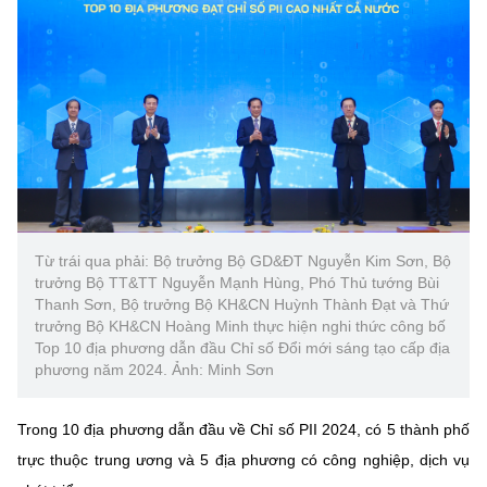
Chọn ngôn ngữ
Vietnamese
English
BỘ KHOA HỌC VÀ CÔNG NGHỆ
MINISTRY OF SCIENCE AND TECHNOLOGY
Điều khoản sử dụng
Theo dõi MST:
Góp ý
Từ trái qua phải: Bộ trưởng Bộ GD&ĐT Nguyễn Kim Sơn, Bộ
trưởng Bộ TT&TT Nguyễn Mạnh Hùng, Phó Thủ tướng Bùi
Cơ quan chủ quản: Bộ Khoa học và Công nghệ (MST)
Thanh Sơn, Bộ trưởng Bộ KH&CN Huỳnh Thành Đạt và Thứ
Chịu trách nhiệm nội dung: Nguyễn Thị Hải Hằng
trưởng Bộ KH&CN Hoàng Minh thực hiện nghi thức công bố
Giám đốc Trung tâm Truyền thông Khoa học và Công nghệ.
Top 10 địa phương dẫn đầu Chỉ số Đổi mới sáng tạo cấp địa
phương năm 2024. Ảnh: Minh Sơn
Liên hệ
Địa chỉ: Ban Biên tập Cổng TTĐT - 18 Nguyễn Du, TP. Hà Nội
Điện thoại: 024 3936 9506
Trong 10 địa phương dẫn đầu về Chỉ số PII 2024, có 5 thành phố
Email:
stc@mst.gov.vn
trực thuộc trung ương và 5 địa phương có công nghiệp, dịch vụ
©2026 Bản quyền thuộc Bộ Khoa Học và Công Nghệ