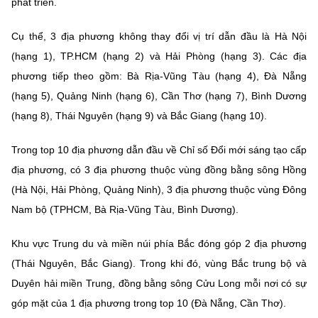
phát triển.
(Ghi rõ nguồn "https://mst.gov.vn" khi phát hành lại thông tin từ
website này)
Cụ thể, 3 địa phương không thay đổi vị trí dẫn đầu là Hà Nội
(hạng 1), TP.HCM (hạng 2) và Hải Phòng (hạng 3). Các địa
phương tiếp theo gồm: Bà Rịa-Vũng Tàu (hạng 4), Đà Nẵng
(hạng 5), Quảng Ninh (hạng 6), Cần Thơ (hạng 7), Bình Dương
(hạng 8), Thái Nguyên (hạng 9) và Bắc Giang (hạng 10).
Trong top 10 địa phương dẫn đầu về Chỉ số Đổi mới sáng tạo cấp
địa phương, có 3 địa phương thuộc vùng đồng bằng sông Hồng
(Hà Nội, Hải Phòng, Quảng Ninh), 3 địa phương thuộc vùng Đông
Nam bộ (TPHCM, Bà Rịa-Vũng Tàu, Bình Dương).
Khu vực Trung du và miền núi phía Bắc đóng góp 2 địa phương
(Thái Nguyên, Bắc Giang). Trong khi đó, vùng Bắc trung bộ và
Duyên hải miền Trung, đồng bằng sông Cửu Long mỗi nơi có sự
góp mặt của 1 địa phương trong top 10 (Đà Nẵng, Cần Thơ).