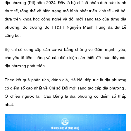
địa phương (PII) năm 2024. Đây là bộ chỉ số phản ánh bức tranh
MST IOFFICE
Văn bản QPPL
Sở Khoa học và Công nghệ
Chuyển đổi số
thực tế, tổng thể về hiện trạng mô hình phát triển kinh tế - xã hội
dựa trên khoa học công nghệ và đổi mới sáng tạo của từng địa
THỐNG KÊ
Văn bản chỉ đạo điều hành
Bưu chính, Viễn thông
phương. Bộ trưởng Bộ TT&TT Nguyễn Mạnh Hùng đã dự Lễ
Multimedia
Khoa học và Công nghệ
công bố.
Lấy ý kiến người dân về dự thảo VBQPPL
Sở hữu trí tuệ
THƯ ĐIỆN TỬ
Đổi mới sáng tạo
Bộ chỉ số cung cấp căn cứ và bằng chứng về điểm mạnh, yếu,
Tiêu chuẩn, đo lường, chất lượng
các yếu tố tiềm năng và các điều kiện cần thiết để thúc đẩy các
Khác
Chuyển đổi số
địa phương phát triển.
Năng lượng nguyên tử
Videos
Bưu chính, Viễn thông
Theo kết quả phân tích, đánh giá, Hà Nội tiếp tục là địa phương
Tin tổng hợp
Infographic
có điểm số cao nhất về Chỉ số Đổi mới sáng tạo cấp địa phương .
Sở hữu trí tuệ
Tin địa phương
Ảnh
Ở chiều ngược lại, Cao Bằng là địa phương có điểm số thấp
nhất.
Tiêu chuẩn, đo lường, chất lượng
Voice
Năng lượng nguyên tử
Nhiệm vụ trọng tâm