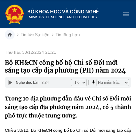
BỘ KHOA HỌC VÀ CÔNG NGHỆ
MINISTRY OF SCIENCE AND TECHNOLOGY
Tin tức Sự kiện
Tin tổng hợp
Thứ hai, 30/12/2024 21:21
Danh mục
Bộ KH&CN công bố bộ Chỉ số Đổi mới
sáng tạo cấp địa phương (PII) năm 2024
Trang chủ
Nghe đọc bài
3:34
Giới thiệu
Trong 10 địa phương dẫn đầu về Chỉ số Đổi mới
Chức năng nhiệm vụ
Tin tức sự kiện
sáng tạo cấp địa phương năm 2024, có 5 thành
Dịch vụ công
phố trực thuộc trung ương.
Cơ cấu tổ chức
Khoa học và Công nghệ
Hệ thống văn bản
Lịch sử phát triển
Đổi mới sáng tạo
Chiều 30/12, Bộ KH&CN công bố bộ Chỉ số Đổi mới sáng tạo cấp