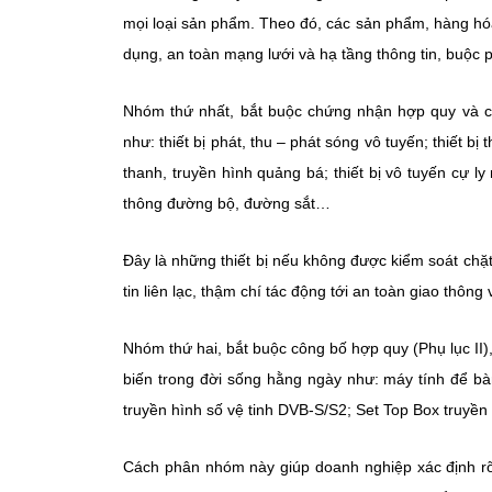
mọi loại sản phẩm. Theo đó, các sản phẩm, hàng h
dụng, an toàn mạng lưới và hạ tầng thông tin, buộc p
Nhóm thứ nhất, bắt buộc chứng nhận hợp quy và côn
như: thiết bị phát, thu – phát sóng vô tuyến; thiết bị
thanh, truyền hình quảng bá; thiết bị vô tuyến cự l
thông đường bộ, đường sắt…
Đây là những thiết bị nếu không được kiểm soát chặ
tin liên lạc, thậm chí tác động tới an toàn giao thông 
Nhóm thứ hai, bắt buộc công bố hợp quy (Phụ lục II)
biến trong đời sống hằng ngày như: máy tính để bàn
truyền hình số vệ tinh DVB-S/S2; Set Top Box truyền
Cách phân nhóm này giúp doanh nghiệp xác định rõ n