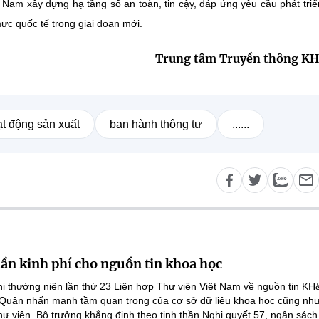
t Nam xây dựng hạ tầng số an toàn, tin cậy, đáp ứng yêu cầu phát triể
ực quốc tế trong giai đoạn mới.
Trung tâm Truyền thông K
t động sản xuất
ban hành thông tư
......
lần kinh phí cho nguồn tin khoa học
ghị thường niên lần thứ 23 Liên hợp Thư viện Việt Nam về nguồn tin K
 Quân nhấn mạnh tầm quan trọng của cơ sở dữ liệu khoa học cũng như
hư viện. Bộ trưởng khẳng định theo tinh thần Nghị quyết 57, ngân sách.