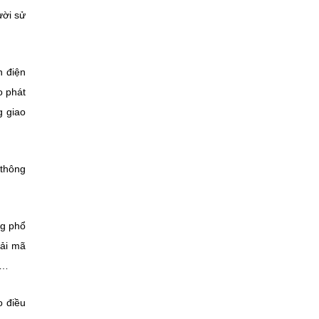
ười sử
n điện
o phát
g giao
 thông
ng phổ
iải mã
2…
o điều