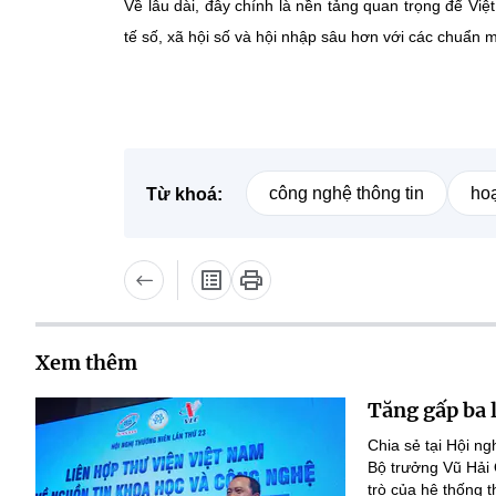
Về lâu dài, đây chính là nền tảng quan trọng để Việ
tế số, xã hội số và hội nhập sâu hơn với các chuẩn m
công nghệ thông tin
hoạ
Từ khoá:
Xem thêm
Tăng gấp ba 
Chia sẻ tại Hội n
Bộ trưởng Vũ Hải
trò của hệ thống t