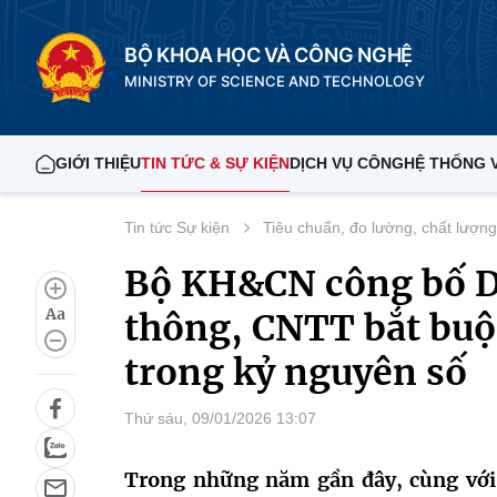
BỘ KHOA HỌC VÀ CÔNG NGHỆ
MINISTRY OF SCIENCE AND TECHNOLOGY
GIỚI THIỆU
TIN TỨC & SỰ KIỆN
DỊCH VỤ CÔNG
HỆ THỐNG 
Tin tức Sự kiện
Tiêu chuẩn, đo lường, chất lượng
Bộ KH&CN công bố D
Aa
thông, CNTT bắt buộc
trong kỷ nguyên số
Thứ sáu, 09/01/2026 13:07
Trong những năm gần đây, cùng với 