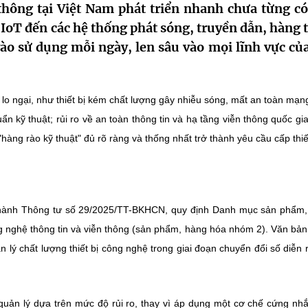
 thông tại Việt Nam phát triển nhanh chưa từng có
 IoT đến các hệ thống phát sóng, truyền dẫn, hàng 
o sử dụng mỗi ngày, len sâu vào mọi lĩnh vực của
 lo ngại, như thiết bị kém chất lượng gây nhiễu sóng, mất an toàn mạng
n kỹ thuật; rủi ro về an toàn thông tin và hạ tầng viễn thông quốc gi
"hàng rào kỹ thuật" đủ rõ ràng và thống nhất trở thành yêu cầu cấp thiế
hành Thông tư số 29/2025/TT-BKHCN, quy định Danh mục sản phẩm,
ng nghệ thông tin và viễn thông (sản phẩm, hàng hóa nhóm 2). Văn bả
lý chất lượng thiết bị công nghệ trong giai đoạn chuyển đổi số diễn 
quản lý dựa trên mức độ rủi ro, thay vì áp dụng một cơ chế cứng nh