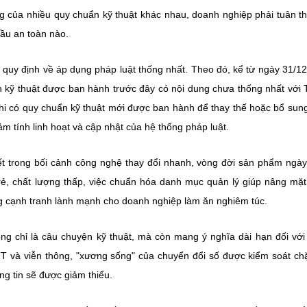
g của nhiều quy chuẩn kỹ thuật khác nhau, doanh nghiệp phải tuân t
cầu an toàn nào.
 quy định về áp dụng pháp luật thống nhất. Theo đó, kể từ ngày 31/1
ẩn kỹ thuật được ban hành trước đây có nội dung chưa thống nhất với
 Khi có quy chuẩn kỹ thuật mới được ban hành để thay thế hoặc bổ sung
 tính linh hoạt và cập nhật của hệ thống pháp luật.
iết trong bối cảnh công nghệ thay đổi nhanh, vòng đời sản phẩm ngà
iá rẻ, chất lượng thấp, việc chuẩn hóa danh mục quản lý giúp nâng mặ
ng cạnh tranh lành mạnh cho doanh nghiệp làm ăn nghiêm túc.
 chỉ là câu chuyện kỹ thuật, mà còn mang ý nghĩa dài hạn đối với
CNTT và viễn thông, "xương sống" của chuyển đổi số được kiểm soát ch
ng tin sẽ được giảm thiểu.