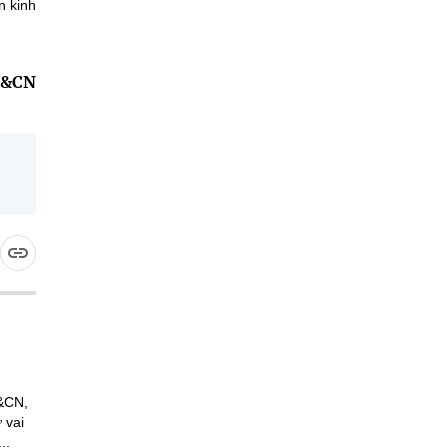
n kinh
H&CN
H&CN,
 vai
..