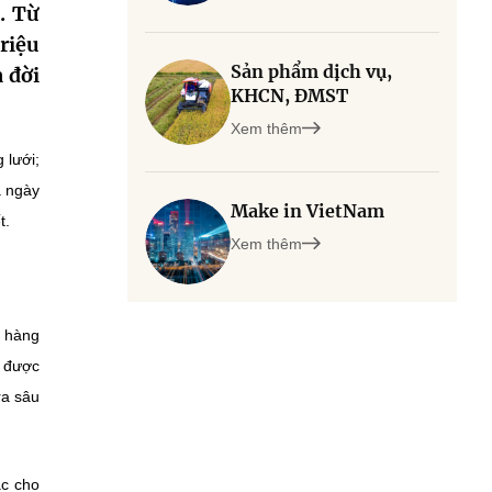
. Từ
triệu
Sản phẩm dịch vụ,
 đời
KHCN, ĐMST
Xem thêm
 lưới;
a ngày
Make in VietNam
t.
Xem thêm
 hàng
n được
ra sâu
ắc cho