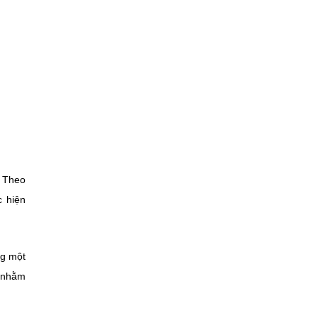
. Theo
c hiện
ng một
y nhằm