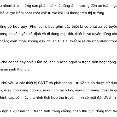
óa nhóm 2 là những sản phẩm có khả năng ảnh hưởng đến an toàn ng
hải được kiểm soát chặt chẽ trước khi lưu thông trên thị trường.
g bố hợp quy (Phụ lục I), bao gồm các thiết bị có phát xạ vô tuyế
 thông tin vô tuyến cố định và di động mặt đất; thiết bị vô tuyến dùng ch
y ngắn; điện thoại không dây chuẩn DECT; thiết bị ra-đa ứng dụng tron
t chẽ có thể gây nhiễu tần số, ảnh hưởng nghiêm trọng đến hoạt động
và an ninh thông tin.
, chủ yếu là các thiết bị CNTT và phát thanh – truyền hình được sử dụ
, máy tính công nghiệp, máy tính xách tay, máy tính bảng; thiết bị g
 hình cáp số; máy thu hình tích hợp thu truyền hình số mặt đất DVB-T
ghĩa vụ tuân thủ, tránh tình trạng chồng chéo thủ tục, đồng thời tạ