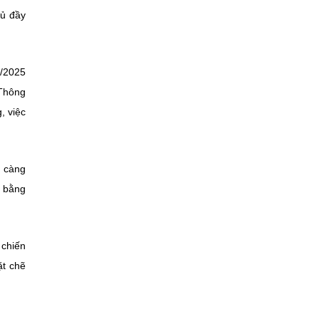
hủ đầy
2/2025
 Thông
, việc
y càng
t bằng
 chiến
ặt chẽ