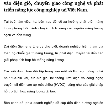
vào điện gió, chuyển giao công nghệ và phát
MST IOFFICE
Văn bản QPPL
Sở Khoa học và Công nghệ
Chuyển đổi số
triển năng lực công nghiệp tại Việt Nam.
THỐNG KÊ
Văn bản chỉ đạo điều hành
Bưu chính, Viễn thông
Tại buổi làm việc, hai bên trao đổi về xu hướng phát triển năng
Multimedia
Khoa học và Công nghệ
lượng trong bối cảnh chuyển dịch sang các nguồn năng lượng
Lấy ý kiến người dân về dự thảo VBQPPL
Sở hữu trí tuệ
sạch và bền vững.
THƯ ĐIỆN TỬ
Đổi mới sáng tạo
Tiêu chuẩn, đo lường, chất lượng
Đại diện Siemens Energy cho biết, doanh nghiệp hiện tham gia
Khác
Chuyển đổi số
toàn bộ chuỗi giá trị năng lượng, từ phát điện, truyền tải đến các
Năng lượng nguyên tử
Videos
giải pháp tích hợp hệ thống năng lượng.
Bưu chính, Viễn thông
Tin tổng hợp
Infographic
Các nội dung trao đổi tập trung vào một số lĩnh vực công nghệ
Sở hữu trí tuệ
Tin địa phương
như tua-bin khí, tua-bin gió, hệ thống lưới điện và công nghệ
Ảnh
truyền tải điện cao áp một chiều (HVDC), cũng như các giải pháp
Tiêu chuẩn, đo lường, chất lượng
Voice
hỗ trợ tích hợp năng lượng tái tạo.
Năng lượng nguyên tử
Nhiệm vụ trọng tâm
Bên cạnh đó, phía doanh nghiệp đề cập đến định hướng nghiên