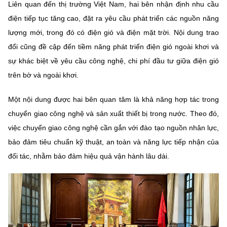
(Ghi rõ nguồn "https://mst.gov.vn" khi phát hành lại thông tin từ
Liên quan đến thị trường Việt Nam, hai bên nhận định nhu cầu
website này)
điện tiếp tục tăng cao, đặt ra yêu cầu phát triển các nguồn năng
lượng mới, trong đó có điện gió và điện mặt trời. Nội dung trao
đổi cũng đề cập đến tiềm năng phát triển điện gió ngoài khơi và
sự khác biệt về yêu cầu công nghệ, chi phí đầu tư giữa điện gió
trên bờ và ngoài khơi.
Một nội dung được hai bên quan tâm là khả năng hợp tác trong
chuyển giao công nghệ và sản xuất thiết bị trong nước. Theo đó,
việc chuyển giao công nghệ cần gắn với đào tạo nguồn nhân lực,
bảo đảm tiêu chuẩn kỹ thuật, an toàn và năng lực tiếp nhận của
đối tác, nhằm bảo đảm hiệu quả vận hành lâu dài.