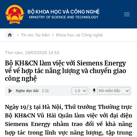
BỘ KHOA HỌC VÀ CÔNG NGHỆ
MINISTRY OF SCIENCE AND TECHNOLOGY
Tin tức Sự kiện
Khoa học và Công nghệ
Thứ năm, 19/03/2026 14:53
Danh mục
Bộ KH&CN làm việc với Siemens Energy
về về hợp tác năng lượng và chuyển giao
Trang chủ
công nghệ
Giới thiệu
Nghe đọc bài
2:11
Chức năng nhiệm vụ
Tin tức sự kiện
Ngày 19/3 tại Hà Nội, Thứ trưởng Thường trực
Bộ KH&CN Vũ Hải Quân làm việc với đại diện
Dịch vụ công
Cơ cấu tổ chức
Khoa học và Công nghệ
Siemens Energy nhằm trao đổi về khả năng
Hệ thống văn bản
Lịch sử phát triển
Đổi mới sáng tạo
hợp tác trong lĩnh vực năng lượng, tập trung