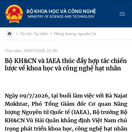
BỘ KHOA HỌC VÀ CÔNG NGHỆ
MINISTRY OF SCIENCE AND TECHNOLOGY
Tin tức Sự kiện
Năng lượng nguyên tử
Thứ năm, 09/07/2026 21:36
Danh mục
Bộ KH&CN và IAEA thúc đẩy hợp tác chiến
lược về khoa học và công nghệ hạt nhân
Trang chủ
Giới thiệu
Ngày 09/7/2026, tại buổi làm việc với Bà Najat
Chức năng nhiệm vụ
Tin tức sự kiện
Mokhtar, Phó Tổng Giám đốc Cơ quan Năng
Dịch vụ công
lượng Nguyên tử Quốc tế (IAEA), Bộ trưởng Bộ
Cơ cấu tổ chức
Khoa học và Công nghệ
KH&CN Vũ Hải Quân khẳng định Việt Nam chú
Hệ thống văn bản
Lịch sử phát triển
Đổi mới sáng tạo
trọng phát triển khoa học, công nghệ hạt nhân