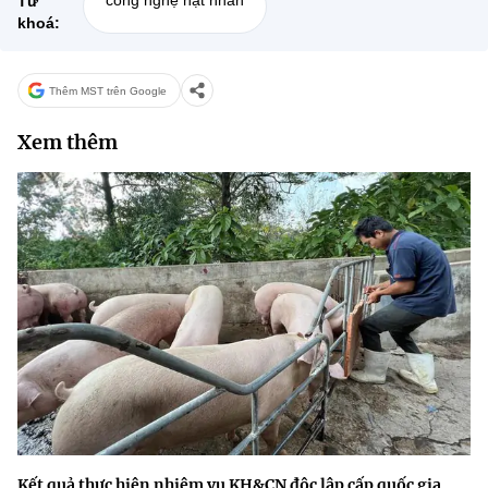
công nghệ hạt nhân
Từ
khoá:
Thêm MST trên Google
Xem thêm
Kết quả thực hiện nhiệm vụ KH&CN độc lập cấp quốc gia,