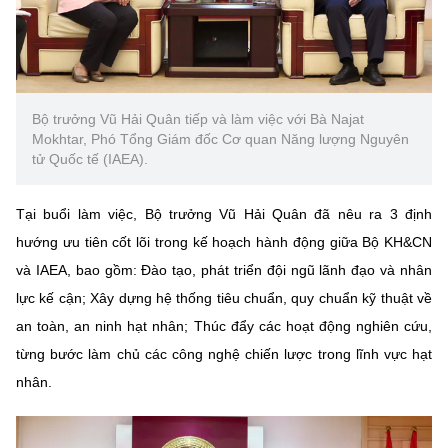
(Ghi rõ nguồn "https://mst.gov.vn" khi phát hành lại thông tin từ
website này)
Bộ trưởng Vũ Hải Quân tiếp và làm việc với Bà Najat
Mokhtar, Phó Tổng Giám đốc Cơ quan Năng lượng Nguyên
tử Quốc tế (IAEA).
Tại buổi làm việc, Bộ trưởng Vũ Hải Quân đã nêu ra 3 định
hướng ưu tiên cốt lõi trong kế hoạch hành động giữa Bộ KH&CN
và IAEA, bao gồm: Đào tạo, phát triển đội ngũ lãnh đạo và nhân
lực kế cận; Xây dựng hệ thống tiêu chuẩn, quy chuẩn kỹ thuật về
an toàn, an ninh hạt nhân; Thúc đẩy các hoạt động nghiên cứu,
từng bước làm chủ các công nghệ chiến lược trong lĩnh vực hạt
nhân.