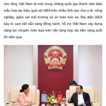
Chọn ngôn ngữ
cho rằng Việt Nam là một trong những quốc gia thành viên kiểu
mẫu hợp tác hiệu quả với IAEA trên nhiều lĩnh vực như y tế, nông
Vietnamese
English
nghiệp, giám sát môi trường và an toàn bức xạ. Đại diện IAEA
bày tỏ cam kết sẵn sàng đồng hành, hỗ trợ Việt Nam xây dựng
năng lực chuyên môn dựa trên nền tảng hợp tác bền vững suốt
BỘ KHOA HỌC VÀ CÔNG NGHỆ
50 năm qua.
MINISTRY OF SCIENCE AND TECHNOLOGY
Điều khoản sử dụng
Theo dõi MST:
Góp ý
Cơ quan chủ quản: Bộ Khoa học và Công nghệ (MST)
Chịu trách nhiệm nội dung: Nguyễn Thị Hải Hằng
Giám đốc Trung tâm Truyền thông Khoa học và Công nghệ.
Liên hệ
Địa chỉ: Ban Biên tập Cổng TTĐT - 18 Nguyễn Du, TP. Hà Nội
Điện thoại: 024 3936 9506
Email:
stc@mst.gov.vn
©2026 Bản quyền thuộc Bộ Khoa Học và Công Nghệ