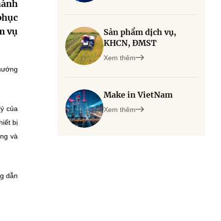
hành
phục
m vụ
Sản phẩm dịch vụ,
KHCN, ĐMST
Xem thêm
 hướng
Make in VietNam
lý của
Xem thêm
iết bị
ầng và
ng dẫn