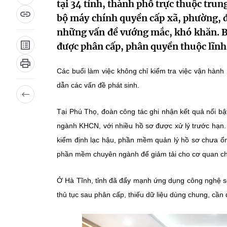
tại 34 tỉnh, thành phố trực thuộc tr
bộ máy chính quyền cấp xã, phường, đ
những vấn đề vướng mắc, khó khăn. Bê
được phân cấp, phân quyền thuộc lĩnh
Các buổi làm việc không chỉ kiểm tra việc vận hành
dẫn các vấn đề phát sinh.
Tại Phú Thọ, đoàn công tác ghi nhận kết quả nổi bật 
ngành KHCN, với nhiều hồ sơ được xử lý trước hạn. 
kiểm định lạc hậu, phần mềm quản lý hồ sơ chưa ổn
phần mềm chuyên ngành để giảm tải cho cơ quan c
Ở Hà Tĩnh, tỉnh đã đẩy mạnh ứng dụng công nghệ số
thủ tục sau phân cấp, thiếu dữ liệu dùng chung, cần