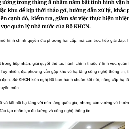
ung ương trong tháng 8 nhằm nắm bắt tình hình vận 
ặc khu để kịp thời tháo gỡ, hướng dẫn xử lý, khắc 
n cạnh đó, kiểm tra, giám sát việc thực hiện nhiệ
 vực quản lý nhà nước của Bộ KHCN.
 mô hình chính quyền địa phương hai cấp, mà còn trực tiếp giải đáp,
trong tiếp nhận, giải quyết thủ tục hành chính thuộc 7 lĩnh vực quản 
Tuy nhiên, địa phương vẫn gặp khó về hạ tầng công nghệ thông tin, th
 định. Sở KHCN kiến nghị Bộ ban hành chuẩn kết nối, nâng cấp hạ t
huyên môn.
 và kết nối hạ tầng với nền tảng quốc gia, nhưng còn vướng về hướ
 đào tạo nhân lực đo lường và công nghệ thông tin.