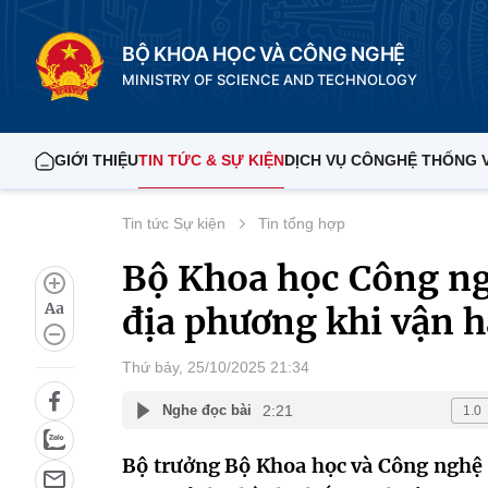
BỘ KHOA HỌC VÀ CÔNG NGHỆ
MINISTRY OF SCIENCE AND TECHNOLOGY
GIỚI THIỆU
TIN TỨC & SỰ KIỆN
DỊCH VỤ CÔNG
HỆ THỐNG 
Tin tức Sự kiện
Tin tổng hợp
Bộ Khoa học Công ng
Aa
địa phương khi vận h
Thứ bảy, 25/10/2025 21:34
2:21
Nghe đọc bài
Bộ trưởng Bộ Khoa học và Công nghệ 