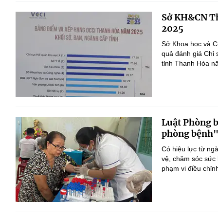
Sở KH&CN Th
2025
Sở Khoa học và Cô
quả đánh giá Chỉ 
tỉnh Thanh Hóa n
Luật Phòng 
phòng bệnh
Có hiệu lực từ ng
vệ, chăm sóc sức 
phạm vi điều chỉn