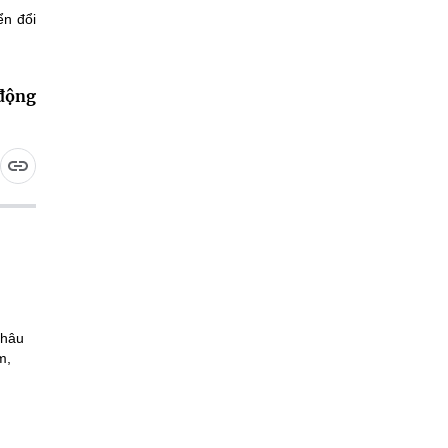
ển đổi
 động
Châu
m,