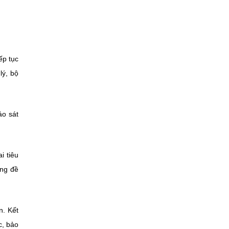
ếp tục
lý, bộ
ảo sát
i tiêu
ũng đề
n. Kết
c, bảo