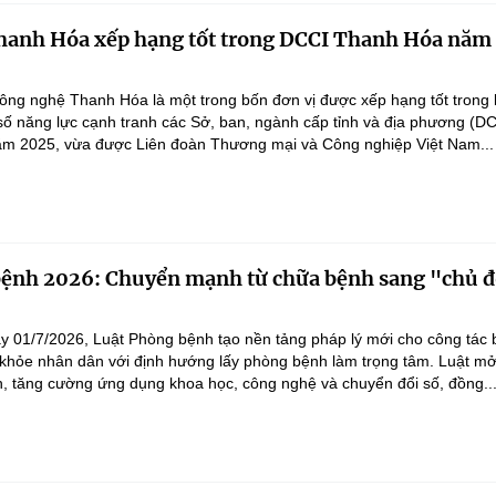
anh Hóa xếp hạng tốt trong DCCI Thanh Hóa năm
ng nghệ Thanh Hóa là một trong bốn đơn vị được xếp hạng tốt trong 
số năng lực cạnh tranh các Sở, ban, ngành cấp tỉnh và địa phương (D
ăm 2025, vừa được Liên đoàn Thương mại và Công nghiệp Việt Nam...
bệnh 2026: Chuyển mạnh từ chữa bệnh sang "chủ 
"
ày 01/7/2026, Luật Phòng bệnh tạo nền tảng pháp lý mới cho công tác
khỏe nhân dân với định hướng lấy phòng bệnh làm trọng tâm. Luật m
h, tăng cường ứng dụng khoa học, công nghệ và chuyển đổi số, đồng..