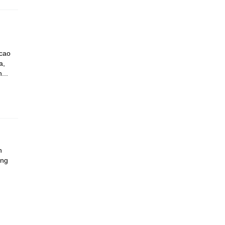
 cao
a,
...
h
ộng