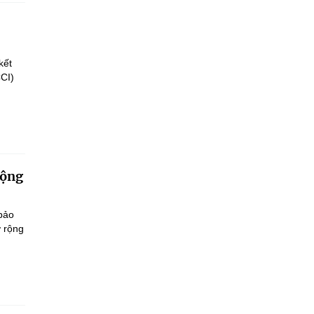
kết
CCI)
động
 bảo
ở rộng
.