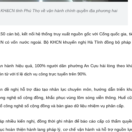
 KH&CN tỉnh Phú Thọ về vận hành chính quyền địa phương hai
0 cán bộ, kết nối hệ thống truy xuất nguồn gốc với Cổng quốc gia, ti
CN có vốn nước ngoài. Bộ KHCN khuyến nghị Hà Tĩnh đồng bộ pháp 
ận hành hiệu quả, 100% người dân phường An Cựu hài lòng theo kh
tử với tỉ lệ dịch vụ công trực tuyến trên 90%.
đề nghị hỗ trợ đào tạo nhân lực chuyên môn, hướng dẫn triển kha
 công nghệ số cộng đồng, khắc phục vùng lõm sóng viễn thông. Huế c
tổ công nghệ số cộng đồng và bàn giao dữ liệu nhiệm vụ phân cấp.
áp nhiều kiến nghị, đồng thời ghi nhận để báo cáo cấp có thẩm quyề
ục hoàn thiện hành lang pháp lý, cơ chế vận hành và hỗ trợ nguồn lự