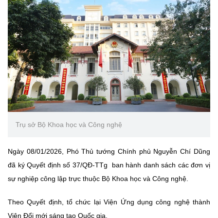
MST IOFFICE
Văn bản QPPL
Sở Khoa học và Công nghệ
Chuyển đổi số
THỐNG KÊ
Văn bản chỉ đạo điều hành
Bưu chính, Viễn thông
Multimedia
Khoa học và Công nghệ
Lấy ý kiến người dân về dự thảo VBQPPL
Sở hữu trí tuệ
THƯ ĐIỆN TỬ
Đổi mới sáng tạo
Tiêu chuẩn, đo lường, chất lượng
Khác
Chuyển đổi số
Năng lượng nguyên tử
Videos
Trụ sở Bộ Khoa học và Công nghệ
Bưu chính, Viễn thông
Tin tổng hợp
Infographic
Sở hữu trí tuệ
Ngày 08/01/2026, Phó Thủ tướng Chính phủ Nguyễn Chí Dũng
Tin địa phương
Ảnh
đã ký Quyết định số 37/QĐ-TTg ban hành danh sách các đơn vị
Tiêu chuẩn, đo lường, chất lượng
sự nghiệp công lập trực thuộc Bộ Khoa học và Công nghệ.
Voice
Năng lượng nguyên tử
Nhiệm vụ trọng tâm
Theo Quyết định, tổ chức lại Viện Ứng dụng công nghệ thành
Viện Đổi mới sáng tạo Quốc gia.