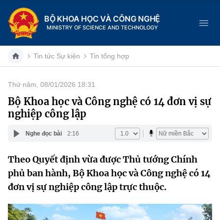
BỘ KHOA HỌC VÀ CÔNG NGHỆ
MINISTRY OF SCIENCE AND TECHNOLOGY
Tin tức Sự kiện
Tin tổng hợp
Thứ năm, 08/01/2026 18:31
Danh mục
Bộ Khoa học và Công nghệ có 14 đơn vị sự
nghiệp công lập
Trang chủ
Nghe đọc bài
2:16
Giới thiệu
Theo Quyết định vừa được Thủ tướng Chính
Chức năng nhiệm vụ
Tin tức sự kiện
phủ ban hành, Bộ Khoa học và Công nghệ có 14
Dịch vụ công
đơn vị sự nghiệp công lập trực thuộc.
Cơ cấu tổ chức
Khoa học và Công nghệ
Hệ thống văn bản
Lịch sử phát triển
Đổi mới sáng tạo