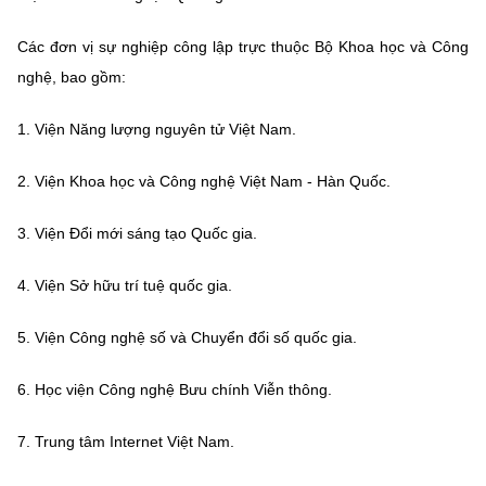
Chọn ngôn ngữ
Các đơn vị sự nghiệp công lập trực thuộc Bộ Khoa học và Công
Vietnamese
English
nghệ, bao gồm:
1. Viện Năng lượng nguyên tử Việt Nam.
BỘ KHOA HỌC VÀ CÔNG NGHỆ
2. Viện Khoa học và Công nghệ Việt Nam - Hàn Quốc.
MINISTRY OF SCIENCE AND TECHNOLOGY
Điều khoản sử dụng
Theo dõi MST:
Góp ý
3. Viện Đổi mới sáng tạo Quốc gia.
4. Viện Sở hữu trí tuệ quốc gia.
Cơ quan chủ quản: Bộ Khoa học và Công nghệ (MST)
Chịu trách nhiệm nội dung: Nguyễn Thị Hải Hằng
5. Viện Công nghệ số và Chuyển đổi số quốc gia.
Giám đốc Trung tâm Truyền thông Khoa học và Công nghệ.
Liên hệ
6. Học viện Công nghệ Bưu chính Viễn thông.
Địa chỉ: Ban Biên tập Cổng TTĐT - 18 Nguyễn Du, TP. Hà Nội
Điện thoại: 024 3936 9506
7. Trung tâm Internet Việt Nam.
Email:
stc@mst.gov.vn
©2026 Bản quyền thuộc Bộ Khoa Học và Công Nghệ