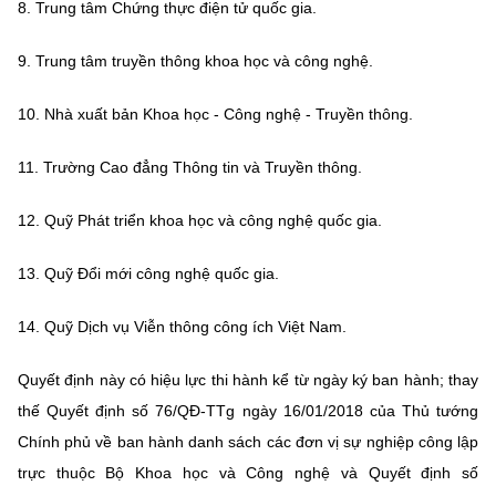
(Ghi rõ nguồn "https://mst.gov.vn" khi phát hành lại thông tin từ
8. Trung tâm Chứng thực điện tử quốc gia.
website này)
9. Trung tâm truyền thông khoa học và công nghệ.
10. Nhà xuất bản Khoa học - Công nghệ - Truyền thông.
11. Trường Cao đẳng Thông tin và Truyền thông.
12. Quỹ Phát triển khoa học và công nghệ quốc gia.
13. Quỹ Đổi mới công nghệ quốc gia.
14. Quỹ Dịch vụ Viễn thông công ích Việt Nam.
Quyết định này có hiệu lực thi hành kể từ ngày ký ban hành; thay
thế Quyết định số 76/QĐ-TTg ngày 16/01/2018 của Thủ tướng
Chính phủ về ban hành danh sách các đơn vị sự nghiệp công lập
trực thuộc Bộ Khoa học và Công nghệ và Quyết định số