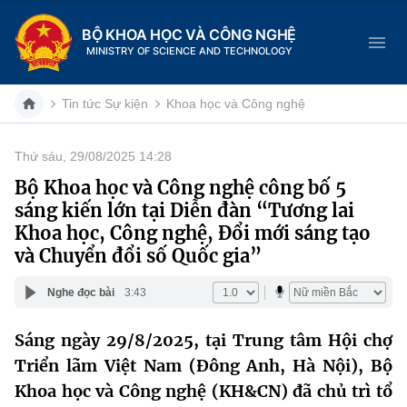
BỘ KHOA HỌC VÀ CÔNG NGHỆ
MINISTRY OF SCIENCE AND TECHNOLOGY
Tin tức Sự kiện
Khoa học và Công nghệ
Thứ sáu, 29/08/2025 14:28
Danh mục
Bộ Khoa học và Công nghệ công bố 5
sáng kiến lớn tại Diễn đàn “Tương lai
Trang chủ
Khoa học, Công nghệ, Đổi mới sáng tạo
và Chuyển đổi số Quốc gia”
Giới thiệu
Nghe đọc bài
3:43
Chức năng nhiệm vụ
Tin tức sự kiện
Sáng ngày 29/8/2025, tại Trung tâm Hội chợ
Dịch vụ công
Cơ cấu tổ chức
Khoa học và Công nghệ
Triển lãm Việt Nam (Đông Anh, Hà Nội), Bộ
Hệ thống văn bản
Khoa học và Công nghệ (KH&CN) đã chủ trì tổ
Lịch sử phát triển
Đổi mới sáng tạo