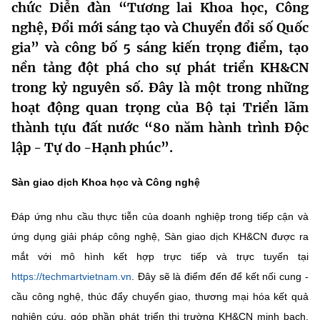
chức Diễn đàn “Tương lai Khoa học, Công
MST IOFFICE
Văn bản QPPL
Sở Khoa học và Công nghệ
Chuyển đổi số
nghệ, Đổi mới sáng tạo và Chuyển đổi số Quốc
gia” và công bố 5 sáng kiến trọng điểm, tạo
THỐNG KÊ
Văn bản chỉ đạo điều hành
Bưu chính, Viễn thông
nền tảng đột phá cho sự phát triển KH&CN
Multimedia
Khoa học và Công nghệ
trong kỷ nguyên số. Đây là một trong những
Lấy ý kiến người dân về dự thảo VBQPPL
Sở hữu trí tuệ
hoạt động quan trọng của Bộ tại Triển lãm
THƯ ĐIỆN TỬ
Đổi mới sáng tạo
thành tựu đất nước “80 năm hành trình Độc
Tiêu chuẩn, đo lường, chất lượng
Khác
lập - Tự do -Hạnh phúc”.
Chuyển đổi số
Năng lượng nguyên tử
Videos
Sàn giao dịch Khoa học và Công nghệ
Bưu chính, Viễn thông
Tin tổng hợp
Infographic
Đáp ứng nhu cầu thực tiễn của doanh nghiệp trong tiếp cận và
Sở hữu trí tuệ
Tin địa phương
Ảnh
ứng dụng giải pháp công nghệ, Sàn giao dịch KH&CN được ra
mắt với mô hình kết hợp trực tiếp và trực tuyến tại
Tiêu chuẩn, đo lường, chất lượng
Voice
https://techmartvietnam.vn
. Đây sẽ là điểm đến để kết nối cung -
Năng lượng nguyên tử
Nhiệm vụ trọng tâm
cầu công nghệ, thúc đẩy chuyển giao, thương mại hóa kết quả
nghiên cứu, góp phần phát triển thị trường KH&CN minh bạch,