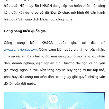
Chọn ngôn ngữ
hiệu quả. Hiện nay, Bộ KH&CN đang tiếp tục hoàn thiện nền tảng
Vietnamese
English
kỹ thuật, xây dựng cơ sở dữ liệu, tổ chức mô hình để vận hành
hiệu quả Sàn giao dịch khoa học, công nghệ.
Cổng sáng kiến quốc gia
BỘ KHOA HỌC VÀ CÔNG NGHỆ
MINISTRY OF SCIENCE AND TECHNOLOGY
Cổng sáng kiến KH&CN quốc gia, tại địa chỉ
www.sangkien.gov.vn
. Cổng sáng kiến quốc gia là nơi tiếp nhận,
Điều khoản sử dụng
Theo dõi MST:
Góp ý
chia sẻ và lan tỏa ý tưởng đổi mới sáng tạo từ mọi tầng lớp nhân
dân, doanh nghiệp, viện nghiên cứu, trường đại học và chuyên
Cơ quan chủ quản: Bộ Khoa học và Công nghệ (MST)
gia trong, ngoài nước. Nền tảng này sẽ huy động trí tuệ tập thể,
Chịu trách nhiệm nội dung: Nguyễn Thị Hải Hằng
phát huy sức sáng tạo toàn dân, chung tay giải quyết những vấn
Giám đốc Trung tâm Truyền thông Khoa học và Công nghệ.
Liên hệ
đề lớn của đất nước.
Địa chỉ: Ban Biên tập Cổng TTĐT - 18 Nguyễn Du, TP. Hà Nội
Điện thoại: 024 3936 9506
Email:
stc@mst.gov.vn
©2026 Bản quyền thuộc Bộ Khoa Học và Công Nghệ