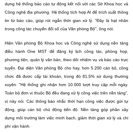
(Ghi rõ nguồn "https://mst.gov.vn" khi phát hành lại thông tin từ
dựng hệ thống báo cáo tự động kết nối với các Sở Khoa học và
website này)
Công nghệ địa phương. Hệ thống tích hợp AI để trích xuất thông
tin từ báo cáo, giúp rút ngắn thời gian xử lý. "Đây là hạt nhân
trong công tác chuyển đổi số của Văn phòng Bộ", ông nói.
Hiện Văn phòng Bộ Khoa học và Công nghệ sử dụng nền tảng
điều hành One MST để đăng ký lịch công tác, phòng họp,
phương tiện, quản lý văn bản, theo dõi nhiệm vụ và báo cáo trực
tuyến. Đại diện Văn phòng Bộ cho hay, hơn 5.200 cán bộ, công
chức đã được cấp tài khoản, trong đó 81,5% sử dụng thường
xuyên. "Hệ thống ghi nhận hơn 10.000 lượt truy cập mỗi ngày.
Toàn bộ đơn vị thuộc Bộ đều đang xử lý công việc trên nền tảng",
vị này nói. Các thông báo nhắc thời hạn công việc được gửi tự
động, giúp cán bộ chủ động tiến độ. Nền tảng góp phần xây
dựng môi trường làm việc minh bạch, giảm thời gian xử lý và chi
phí vận hành.