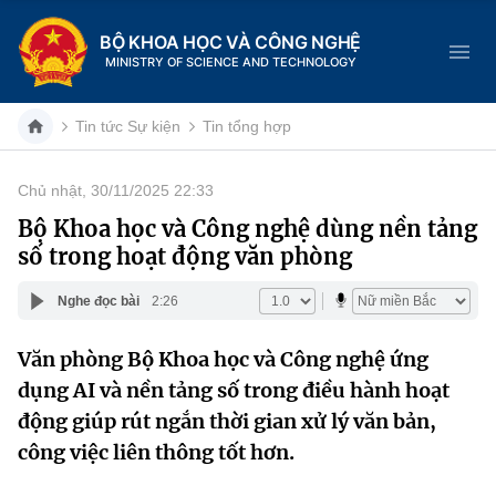
BỘ KHOA HỌC VÀ CÔNG NGHỆ
MINISTRY OF SCIENCE AND TECHNOLOGY
Tin tức Sự kiện
Tin tổng hợp
Chủ nhật, 30/11/2025 22:33
Danh mục
Bộ Khoa học và Công nghệ dùng nền tảng
số trong hoạt động văn phòng
Trang chủ
Nghe đọc bài
2:26
Giới thiệu
Văn phòng Bộ Khoa học và Công nghệ ứng
Chức năng nhiệm vụ
Tin tức sự kiện
dụng AI và nền tảng số trong điều hành hoạt
Dịch vụ công
động giúp rút ngắn thời gian xử lý văn bản,
Cơ cấu tổ chức
Khoa học và Công nghệ
công việc liên thông tốt hơn.
Hệ thống văn bản
Lịch sử phát triển
Đổi mới sáng tạo