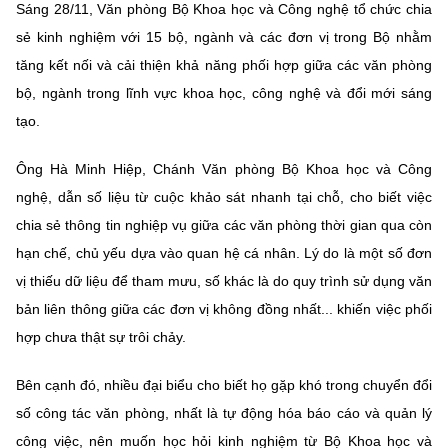
Sáng 28/11, Văn phòng Bộ Khoa học và Công nghệ tổ chức chia
MST IOFFICE
Văn bản QPPL
Sở Khoa học và Công nghệ
Chuyển đổi số
sẻ kinh nghiệm với 15 bộ, ngành và các đơn vị trong Bộ nhằm
tăng kết nối và cải thiện khả năng phối hợp giữa các văn phòng
THỐNG KÊ
Văn bản chỉ đạo điều hành
Bưu chính, Viễn thông
bộ, ngành trong lĩnh vực khoa học, công nghệ và đổi mới sáng
Multimedia
Khoa học và Công nghệ
tạo.
Lấy ý kiến người dân về dự thảo VBQPPL
Sở hữu trí tuệ
THƯ ĐIỆN TỬ
Đổi mới sáng tạo
Ông Hà Minh Hiệp, Chánh Văn phòng Bộ Khoa học và Công
Tiêu chuẩn, đo lường, chất lượng
nghệ, dẫn số liệu từ cuộc khảo sát nhanh tại chỗ, cho biết việc
Khác
Chuyển đổi số
chia sẻ thông tin nghiệp vụ giữa các văn phòng thời gian qua còn
Năng lượng nguyên tử
Videos
hạn chế, chủ yếu dựa vào quan hệ cá nhân. Lý do là một số đơn
Bưu chính, Viễn thông
Tin tổng hợp
vị thiếu dữ liệu để tham mưu, số khác là do quy trình sử dụng văn
Infographic
bản liên thông giữa các đơn vị không đồng nhất... khiến việc phối
Sở hữu trí tuệ
Tin địa phương
Ảnh
hợp chưa thật sự trôi chảy.
Tiêu chuẩn, đo lường, chất lượng
Voice
Bên cạnh đó, nhiều đại biểu cho biết họ gặp khó trong chuyển đổi
Năng lượng nguyên tử
Nhiệm vụ trọng tâm
số công tác văn phòng, nhất là tự động hóa báo cáo và quản lý
công việc, nên muốn học hỏi kinh nghiệm từ Bộ Khoa học và