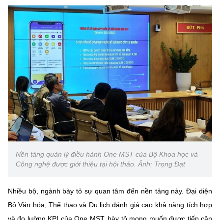
Nền tảng quản lý điều hành One MST của Bộ Khoa học và
Công nghệ được giới thiệu tại hội thảo. Ảnh: Trọng Đạt
Nhiều bộ, ngành bày tỏ sự quan tâm đến nền tảng này. Đại diện
Bộ Văn hóa, Thể thao và Du lịch đánh giá cao khả năng tích hợp
và đo lường KPI của One MST, bày tỏ mong muốn được tiếp cận