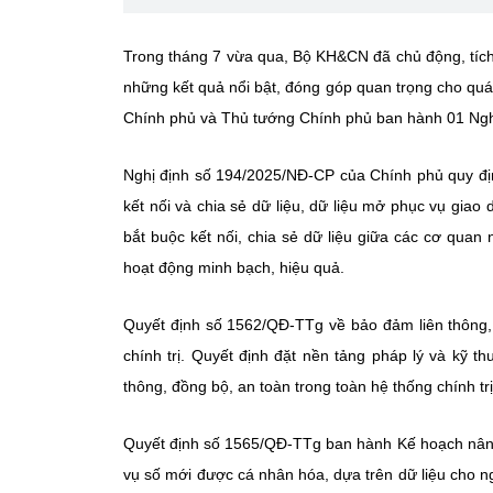
Trong tháng 7 vừa qua, Bộ KH&CN đã chủ động, tích 
những kết quả nổi bật, đóng góp quan trọng cho q
Chính phủ và Thủ tướng Chính phủ ban hành 01 Nghị
Nghị định số 194/2025/NĐ-CP của Chính phủ quy định 
kết nối và chia sẻ dữ liệu, dữ liệu mở phục vụ giao 
bắt buộc kết nối, chia sẻ dữ liệu giữa các cơ qua
hoạt động minh bạch, hiệu quả.
Quyết định số 1562/QĐ-TTg về bảo đảm liên thông,
chính trị. Quyết định đặt nền tảng pháp lý và kỹ thu
thông, đồng bộ, an toàn trong toàn hệ thống chính tr
Quyết định số 1565/QĐ-TTg ban hành Kế hoạch nâng 
vụ số mới được cá nhân hóa, dựa trên dữ liệu cho n