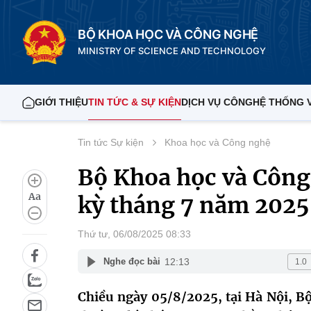
BỘ KHOA HỌC VÀ CÔNG NGHỆ
MINISTRY OF SCIENCE AND TECHNOLOGY
GIỚI THIỆU
TIN TỨC & SỰ KIỆN
DỊCH VỤ CÔNG
HỆ THỐNG 
Tin tức Sự kiện
Khoa học và Công nghệ
Bộ Khoa học và Công
Aa
kỳ tháng 7 năm 2025
Thứ tư, 06/08/2025 08:33
12:13
Nghe đọc bài
Chiều ngày 05/8/2025, tại Hà Nội, 