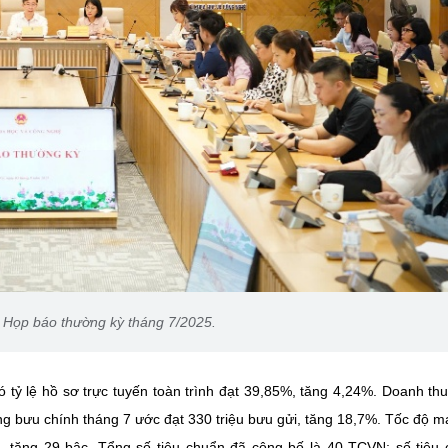
 Họp báo thường kỳ tháng 7/2025.
tỷ lệ hồ sơ trực tuyến toàn trình đạt 39,85%, tăng 4,24%. Doanh th
ng bưu chính tháng 7 ước đạt 330 triệu bưu gửi, tăng 18,7%. Tốc độ m
, tăng 29 bậc. Tổng số tiêu chuẩn đã công bố là 40 TCVN; số tiêu