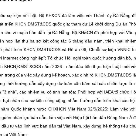
ều sự kiện nổi bật. Bộ KH&CN đã làm việc với Thành ủy Đà Nẵng để
 phát triển KHCN,ĐMST&CĐS quốc gia; tham dự Lễ khởi động Dự án Phò
iến cho vi mạch bán dẫn tại Đà Nẵng. Bộ KH&CN đã phối hợp với Văn
ên họp lần thứ ba sơ kết công tác 6 tháng đầu năm, triển khai nhiệ
ề phát triển KHCN,ĐMST&CĐS và Đề án 06; Chuỗi sự kiện VNNIC In
 Internet công nghiệp"; Tổ chức Hội nghị toàn quốc hướng dẫn bộ, 
ch KHCN,ĐMST&CĐS năm 2026 - năm đầu tiên thực hiện Luật mới với
 trọng của việc xây dựng kế hoạch, xác định rõ KHCN,ĐMST&CĐS l
đồng thời hướng dẫn xây dựng dự toán cần bám sát các chiến lược lớn 
 "3 nhà", các nhiệm vụ có tính lan tỏa;
Phối hợp với IAEA tổ chức Hộ
nh hạt nhân cho sự kiện công cộng, nhằm hướng dẫn triển khai các hệ
0 năm Quốc khánh nước CHXHCN Việt Nam 02/9/2025; Làm việc với
 nguồn nhân lực bán dẫn; làm việc với Hiệp hội bán dẫn Đông Nam Á đ
 đầu tư vào lĩnh vực bán dẫn tại Việt Nam, xây dựng hệ thống tiêu ch
n tại Việt Nam.