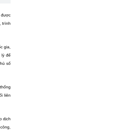
t được
 trình
c gia,
 lý để
phủ số
 thống
i liên
p dịch
 công,