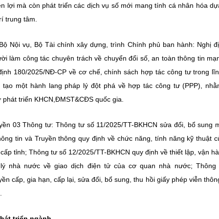
iện lợi mà còn phát triển các dịch vụ số mới mang tính cá nhân hóa dự
rí trung tâm.
ộ Nội vụ, Bộ Tài chính xây dựng, trình Chính phủ ban hành:
Nghị đ
ời làm công tác chuyên trách về chuyển đổi số, an toàn thông tin mạ
 định 180/2025/NĐ-CP về cơ chế, chính sách hợp tác công tư trong lĩ
 tạo một hành lang pháp lý đột phá về hợp tác công tư (PPP), nhằ
sự phát triển KHCN,ĐMST&CĐS quốc gia.
ền 03 Thông tư: Thông tư số 11/2025/TT-BKHCN sửa đổi, bổ sung 
ng tin và Truyền thông quy định về chức năng, tính năng kỹ thuật 
, cấp tỉnh; Thông tư số 12/2025/TT-BKHCN quy định về thiết lập, vận h
 lý nhà nước về giao dịch điện tử của cơ quan nhà nước; Thông 
cấp, gia hạn, cấp lại, sửa đổi, bổ sung, thu hồi giấy phép viễn thôn
.
hát triển ngành