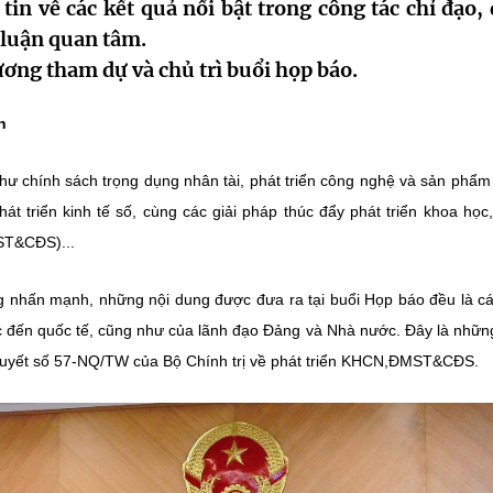
n về các kết quả nổi bật trong công tác chỉ đạo, 
luận quan tâm.
g tham dự và chủ trì buổi họp báo.
h
hư chính sách trọng dụng nhân tài, phát triển công nghệ và sản phẩm
át triển kinh tế số, cùng các giải pháp thúc đẩy phát triển khoa học
ST&CĐS)...
g nhấn mạnh, những nội dung được đưa ra tại buổi Họp báo đều là c
c đến quốc tế, cũng như của lãnh đạo Đảng và Nhà nước. Đây là nhữn
 quyết số 57-NQ/TW của Bộ Chính trị về phát triển KHCN,ĐMST&CĐS.