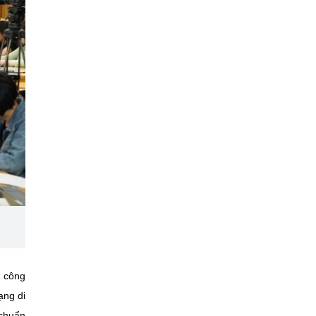
u công
ạng di
 chuẩn