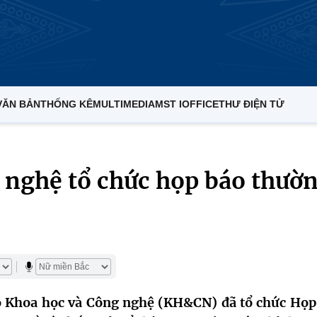
VĂN BẢN
THỐNG KÊ
MULTIMEDIA
MST IOFFICE
THƯ ĐIỆN TỬ
 nghệ tổ chức họp báo thườ
Bộ Khoa học và Công nghệ (KH&CN) đã tổ chức Họp