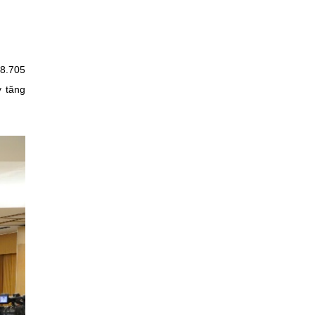
98.705
y tăng