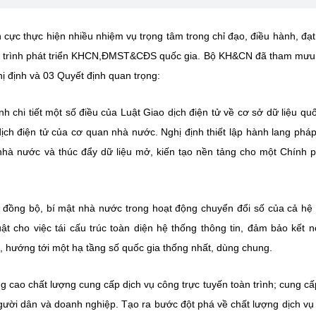
cực thực hiện nhiều nhiệm vụ trọng tâm trong chỉ đạo, điều hành, đạ
uá trình phát triển KHCN,ĐMST&CĐS quốc gia. Bộ KH&CN đã tham mưu,
 định và 03 Quyết định quan trọng:
chi tiết một số điều của Luật Giao dịch điện tử về cơ sở dữ liệu quố
dịch điện tử của cơ quan nhà nước. Nghị định thiết lập hành lang pháp
n nhà nước và thúc đẩy dữ liệu mở, kiến tạo nền tảng cho một Chính 
 đồng bộ, bí mật nhà nước trong hoạt động chuyển đổi số của cả hệ
ật cho việc tái cấu trúc toàn diện hệ thống thông tin, đảm bảo kết nố
ị, hướng tới một hạ tầng số quốc gia thống nhất, dùng chung.
cao chất lượng cung cấp dịch vụ công trực tuyến toàn trình; cung cấ
gười dân và doanh nghiệp. Tạo ra bước đột phá về chất lượng dịch vụ