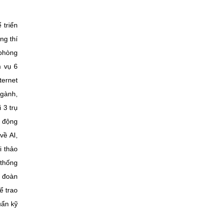
 triển
ng thí
 phòng
m vụ 6
ternet
ngành,
 3 trụ
à động
về AI,
i thảo
 thống
 đoàn
ể trao
uẩn kỹ