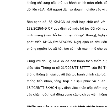
không chỉ cung cấp thủ tục hành chính toàn trình, t
dữ liệu và AI, đặt người dân và doanh nghiệp vào vị t
Bên cạnh đó, Bộ KH&CN đã phối hợp chặt chẽ với B
179/2025/NĐ-CP quy định về mức hỗ trợ đối với ngư
ninh mạng (mức hỗ trợ 5 triệu đồng/1 tháng); Nghị
phát triển KHCN,ĐMST&CĐS. Nghị định ra đời kiến
phóng nguồn lực xã hội, tạo cú hích mạnh mẽ cho 
Cùng với đó, Bộ KH&CN đã ban hành theo thẩm quy
điều của Thông tư số 21/2023/TT-BTTTT của Bộ Thô
thống thông tin giải quyết thủ tục hành chính cấp bộ
thống tiếp nhận, tổng hợp dữ liệu phục vụ quản
13/2025/TT-BKHCN quy định việc phân cấp thẩm quyền 
cầu chấm dứt hoạt động cung cấp dịch vụ viễn thông
Nhiều sự kiện quan trọng định hình chiến lược p