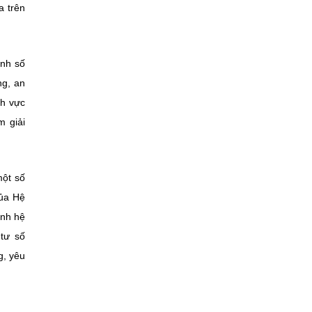
a trên
ịnh số
ng, an
nh vực
m giải
một số
của Hệ
ành hệ
tư số
g, yêu