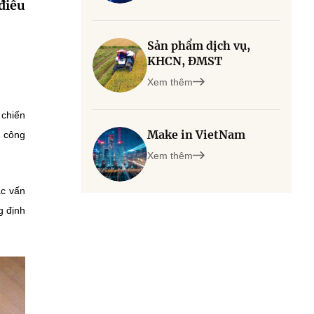
điều
Sản phẩm dịch vụ,
KHCN, ĐMST
Xem thêm
 chiến
Make in VietNam
, công
Xem thêm
ác vấn
g định