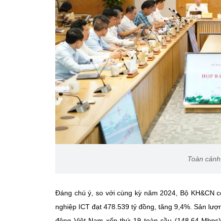
Toàn cảnh
Đáng chú ý, so với cùng kỳ năm 2024, Bộ KH&CN có 
nghiệp ICT đạt 478.539 tỷ đồng, tăng 9,4%. Sản lượ
động Việt Nam xếp thứ 19 toàn cầu (148,64 Mbps)