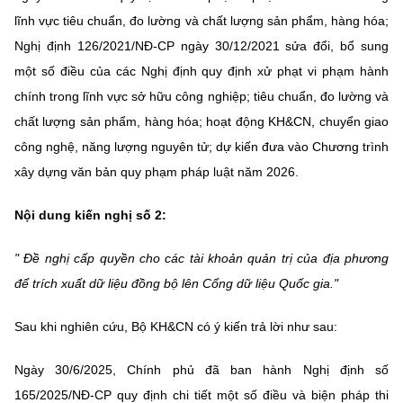
(Ghi rõ nguồn "https://mst.gov.vn" khi phát hành lại thông tin từ
lĩnh vực tiêu chuẩn, đo lường và chất lượng sản phẩm, hàng hóa;
website này)
Nghị định 126/2021/NĐ-CP ngày 30/12/2021 sửa đổi, bổ sung
một số điều của các Nghị định quy định xử phạt vi phạm hành
chính trong lĩnh vực sở hữu công nghiệp; tiêu chuẩn, đo lường và
chất lượng sản phẩm, hàng hóa; hoạt động KH&CN, chuyển giao
công nghệ, năng lượng nguyên tử; dự kiến đưa vào Chương trình
xây dựng văn bản quy phạm pháp luật năm 2026.
Nội dung kiến nghị số 2:
" Đề nghị cấp quyền cho các tài khoản quản trị của địa phương
để trích xuất dữ liệu đồng bộ lên Cổng dữ liệu Quốc gia."
Sau khi nghiên cứu, Bộ KH&CN có ý kiến trả lời như sau:
Ngày 30/6/2025, Chính phủ đã ban hành Nghị định số
165/2025/NĐ-CP quy định chi tiết một số điều và biện pháp thi