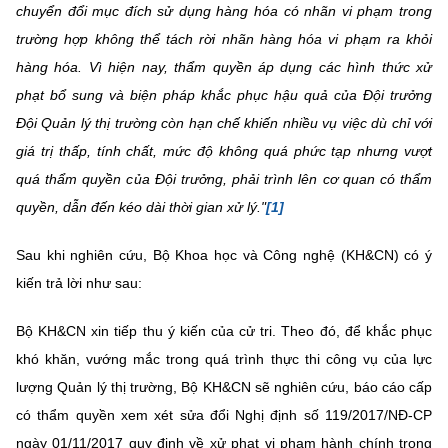
Chọn ngôn ngữ
chuyển đổi mục đích sử dụng hàng hóa có nhãn vi phạm trong
trường hợp không thể tách rời nhãn hàng hóa vi phạm ra khỏi
Vietnamese
English
hàng hóa. Vì hiện nay, thẩm quyền áp dụng các hình thức xử
phạt bổ sung và biện pháp khắc phục hậu quả của
Đội trưởng
Đội Quản lý thị trường còn hạn chế khiến nhiều vụ việc dù chỉ với
giá trị thấp, tính chất, mức độ không quá phức tạp nhưng vượt
BỘ KHOA HỌC VÀ CÔNG NGHỆ
MINISTRY OF SCIENCE AND TECHNOLOGY
quá thẩm quyền của Đội trưởng, phải trình lên cơ quan có thẩm
quyền, dẫn đến kéo dài thời gian xử lý."
[1]
Điều khoản sử dụng
Theo dõi MST:
Góp ý
Sau khi nghiên cứu, Bộ Khoa học và Công nghệ (KH&CN) có ý
Cơ quan chủ quản: Bộ Khoa học và Công nghệ (MST)
kiến trả lời như sau:
Chịu trách nhiệm nội dung: Nguyễn Thị Hải Hằng
Giám đốc Trung tâm Truyền thông Khoa học và Công nghệ.
Bộ KH&CN xin tiếp thu ý kiến của cử tri. Theo đó, để khắc phục
Liên hệ
khó khăn, vướng mắc trong quá trình thực thi công vụ của lực
Địa chỉ: Ban Biên tập Cổng TTĐT - 18 Nguyễn Du, TP. Hà Nội
Điện thoại: 024 3936 9506
lượng Quản lý thị trường, Bộ KH&CN sẽ nghiên cứu, báo cáo cấp
Email:
stc@mst.gov.vn
có thẩm quyền xem xét sửa đổi Nghị định số 119/2017/NĐ-CP
©2026 Bản quyền thuộc Bộ Khoa Học và Công Nghệ
ngày 01/11/2017 quy định về xử phạt vi phạm hành chính trong