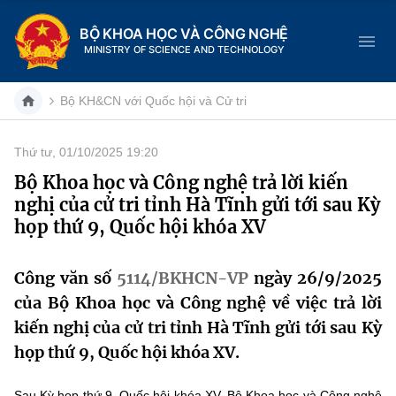
BỘ KHOA HỌC VÀ CÔNG NGHỆ
MINISTRY OF SCIENCE AND TECHNOLOGY
Bộ KH&CN với Quốc hội và Cử tri
Thứ tư, 01/10/2025 19:20
Danh mục
Bộ Khoa học và Công nghệ trả lời kiến
nghị của cử tri tỉnh Hà Tĩnh gửi tới sau Kỳ
Trang chủ
họp thứ 9, Quốc hội khóa XV
Giới thiệu
Công văn số
5114/BKHCN-VP
ngày 26/9/2025
Chức năng nhiệm vụ
Tin tức sự kiện
của Bộ Khoa học và Công nghệ về việc trả lời
kiến nghị của cử tri tỉnh Hà Tĩnh gửi tới sau Kỳ
Dịch vụ công
Cơ cấu tổ chức
Khoa học và Công nghệ
họp thứ 9, Quốc hội khóa XV.
Hệ thống văn bản
Lịch sử phát triển
Đổi mới sáng tạo
Sau Kỳ họp thứ 9, Quốc hội khóa XV, Bộ Khoa học và Công nghệ