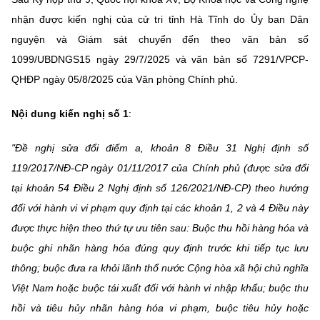
MST IOFFICE
Văn bản QPPL
nhận được kiến nghị của cử tri tỉnh Hà Tĩnh do Ủy ban Dân
Sở Khoa học và Công nghệ
Chuyển đổi số
nguyện và Giám sát chuyển đến theo văn bản số
THỐNG KÊ
Văn bản chỉ đạo điều hành
Bưu chính, Viễn thông
1099/UBDNGS15 ngày 29/7/2025 và văn bản số 7291/VPCP-
QHĐP ngày 05/8/2025 của Văn phòng Chính phủ.
Multimedia
Khoa học và Công nghệ
Lấy ý kiến người dân về dự thảo VBQPPL
Sở hữu trí tuệ
THƯ ĐIỆN TỬ
Nội dung kiến nghị số 1
:
Đổi mới sáng tạo
Tiêu chuẩn, đo lường, chất lượng
Khác
"Đề nghị sửa đổi điểm a, khoản 8 Điều 31 Nghị định số
Chuyển đổi số
Năng lượng nguyên tử
119/2017/NĐ-CP ngày 01/11/2017 của Chính phủ (được sửa đổi
Videos
Bưu chính, Viễn thông
tại khoản 54 Điều 2 Nghị định số 126/2021/NĐ-CP) theo hướng
Tin tổng hợp
Infographic
đối với hành vi vi phạm quy định tại các khoản 1, 2 và 4 Điều này
Sở hữu trí tuệ
được thực hiện theo thứ tự ưu tiên sau: Buộc thu hồi hàng hóa và
Tin địa phương
Ảnh
buộc ghi nhãn hàng hóa đúng quy định trước khi tiếp tục lưu
Tiêu chuẩn, đo lường, chất lượng
Voice
thông; buộc đưa ra khỏi lãnh thổ nước Cộng hòa xã hội chủ nghĩa
Việt Nam hoặc buộc tái xuất đối với hành vi nhập khẩu; buộc thu
Năng lượng nguyên tử
Nhiệm vụ trọng tâm
hồi và tiêu hủy nhãn hàng hóa vi phạm, buộc tiêu hủy hoặc