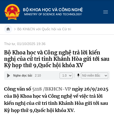
BỘ KHOA HỌC VÀ CÔNG NGHỆ
MINISTRY OF SCIENCE AND TECHNOLOGY
Bộ KH&CN với Quốc hội và Cử tri
Thứ tư, 01/10/2025 19:36
Danh mục
Bộ Khoa học và Công nghệ trả lời kiến
nghị của cử tri tỉnh Khánh Hòa gửi tới sau
Trang chủ
Kỳ họp thứ 9,Quốc hội khóa XV
Giới thiệu
Nghe đọc bài
2:10
Chức năng nhiệm vụ
Tin tức sự kiện
Công văn số
5118 /BKHCN-VP
ngày 26/9/2025
của Bộ Khoa học và Công nghệ về việc trả lời
Dịch vụ công
Cơ cấu tổ chức
Khoa học và Công nghệ
kiến nghị của cử tri tỉnh Khánh Hòa gửi tới sau
Hệ thống văn bản
Lịch sử phát triển
Đổi mới sáng tạo
Kỳ họp thứ 9,Quốc hội khóa XV.