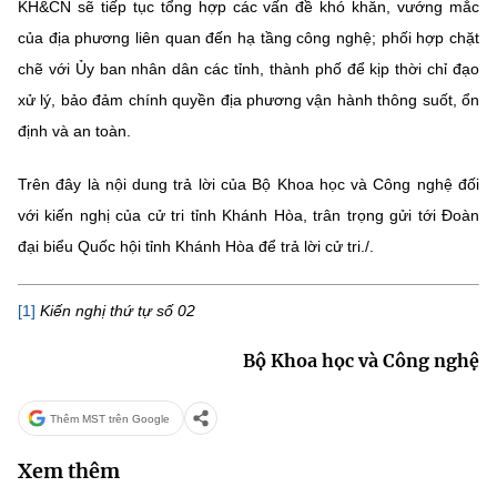
(Ghi rõ nguồn "https://mst.gov.vn" khi phát hành lại thông tin từ
KH&CN
sẽ
tiếp tục tổng hợp các vấn đề khó khăn, vướng mắc
website này)
của địa phương liên quan đến hạ tầng công nghệ
; phối hợp chặt
chẽ với Ủy ban nhân dân các tỉnh, thành phố
để kịp thời
chỉ đạo
xử lý, bảo đảm chính quyền địa phương vận hành thông suốt, ổn
định và an t
o
àn.
Trên đây là nội dung trả lời của Bộ Khoa học và Công nghệ đối
với kiến nghị của cử tri tỉnh Khánh Hòa, trân trọng gửi tới Đoàn
đại biểu Quốc hội tỉnh Khánh Hòa để trả lời cử tri./.
[1]
Kiến nghị thứ tự số 02
Bộ Khoa học và Công nghệ
Thêm MST trên Google
Xem thêm