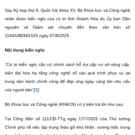
MST IOFFICE
Văn bản QPPL
Sở Khoa học và Công nghệ
Chuyển đổi số
Sau Kỳ họp thứ 9, Quốc hội khóa XV, Bộ Khoa học và Công nghệ
nhận được kiến nghị của cử tri tỉnh Khánh Hòa do Ủy ban Dân
THỐNG KÊ
Văn bản chỉ đạo điều hành
Bưu chính, Viễn thông
nguyện và Giám sát chuyển đến theo văn bản số
Multimedia
Khoa học và Công nghệ
1140/UBDNGS15 ngày 07/8/2025.
Lấy ý kiến người dân về dự thảo VBQPPL
Sở hữu trí tuệ
THƯ ĐIỆN TỬ
Đổi mới sáng tạo
Nội dung kiến nghị
:
Tiêu chuẩn, đo lường, chất lượng
Khác
Chuyển đổi số
"Cử tri kiến nghị cần có chính sách hỗ trợ cấp cơ sở nâng cấp,
Năng lượng nguyên tử
Videos
hiện đại hóa hạ tầng công nghệ số vào quá trình phục vụ tại
Bưu chính, Viễn thông
trung tâm hành chính công để đáp ứng ngày càng lớn nhu cầu
Tin tổng hợp
Infographic
của người dân"
[1]
.
Sở hữu trí tuệ
Tin địa phương
Ảnh
Bộ Khoa học và Công nghệ (KH&CN) có ý kiến trả lời như sau:
Tiêu chuẩn, đo lường, chất lượng
Voice
Tại Công điện số 111/CĐ-TTg ngà
y
17/7/2025 của Thủ tướng
Năng lượng nguyên tử
Nhiệm vụ trọng tâm
Chính phủ
về việc
tập trung tháo gỡ khó khăn, vướng mắc trong