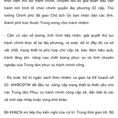
thực hiện thủ tục hành chính, chuyển đổi số giai đoạn đầu vận
Chọn ngôn ngữ
hành mô hình tổ chức chính quyền địa phương 02 cấp, Thủ
Vietnamese
English
tướng Chính phủ đã giao Chủ tịch Ủy ban nhân dân các tỉnh,
thành phố trực thuộc Trung ương chịu trách nhiệm:
- Căn cứ vào số lượng, tình hình tiếp nhận, giải quyết
thủ tục
BỘ KHOA HỌC VÀ CÔNG NGHỆ
hành chính
thực tế tại địa phương, rà soát, bố trí đầy đủ cơ sở
MINISTRY OF SCIENCE AND TECHNOLOGY
vật chất, trang thiết bị phù hợp cho cấp xã, bảo đảm hiệu quả,
Điều khoản sử dụng
Theo dõi MST:
Góp ý
tránh lãng phí, nâng cao chất lượng phục vụ và tính chuyên
nghiệp của Trung tâm phục vụ hành chính công.
Cơ quan chủ quản: Bộ Khoa học và Công nghệ (MST)
- Rà soát, bố trí ngân sách theo nhiệm vụ giao tại Kế hoạch số
Chịu trách nhiệm nội dung: Nguyễn Thị Hải Hằng
Giám đốc Trung tâm Truyền thông Khoa học và Công nghệ.
02- KH/BCĐTW để đầu tư, nâng cấp trang thiết bị thiết yếu cho
Liên hệ
các Trung tâm Phục vụ hành chính công cấp xã, đặc biệt là các
Địa chỉ: Ban Biên tập Cổng TTĐT - 18 Nguyễn Du, TP. Hà Nội
xã mới sáp nhập hoặc vùng khó khăn.
Điện thoại: 024 3936 9506
Email:
stc@mst.gov.vn
Bộ KH&CN xin tiếp thu kiến nghị của cử tri.
Trong thời gian tới, Bộ
©2026 Bản quyền thuộc Bộ Khoa Học và Công Nghệ