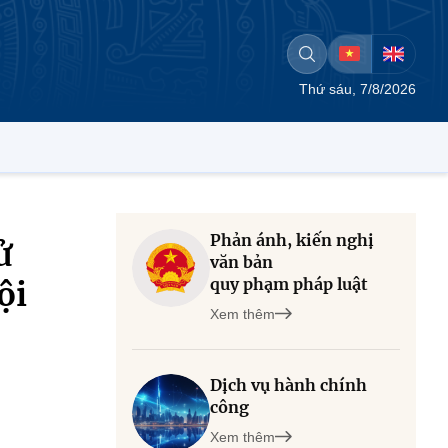
Thứ sáu, 7/8/2026
Phản ánh, kiến nghị
ử
văn bản
quy phạm pháp luật
ội
Xem thêm
Dịch vụ hành chính
công
Xem thêm