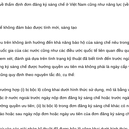
 chẽ về thẩm định đơn đăng ký sáng chế ở Việt Nam cũng như năng lực (v
ế không đảm bảo được tính mới, sáng tạo
êu trên không ảnh hưởng đến khả năng bảo hộ của sáng chế nêu tron
t quốc gia của các nước cũng như các điều ước quốc tế liên quan đều q
em xét, đánh giá dựa trên tình trạng kỹ thuật đã biết tính đến trước ng
g ký sáng chế được hưởng quyền ưu tiên mà không phải là ngày cấp
 cũng quy định theo nguyên tắc đó, cụ thể:
trường hợp (i) bị bộc lộ công khai dưới hình thức sử dụng, mô tả bằng 
oặc ở nước ngoài trước ngày nộp đơn đăng ký sáng chế hoặc trước ng
ng quyền ưu tiên; (ii) bị bộc lộ trong đơn đăng ký sáng chế khác có 
ào hoặc sau ngày nộp đơn hoặc ngày ưu tiên của đơn đăng ký sáng c
cứ vào các giải pháp kỹ thuật đã được bộc lộ công khai dưới hình thức