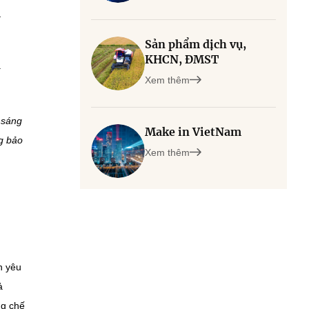
i
Sản phẩm dịch vụ,
KHCN, ĐMST
à
Xem thêm
 sáng
Make in VietNam
g bảo
Xem thêm
n yêu
ả
ng chế