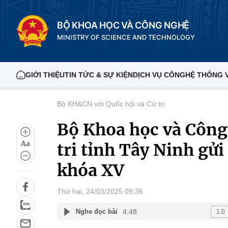
BỘ KHOA HỌC VÀ CÔNG NGHỆ
MINISTRY OF SCIENCE AND TECHNOLOGY
GIỚI THIỆU
TIN TỨC & SỰ KIỆN
DỊCH VỤ CÔNG
HỆ THỐNG 
Bộ KH&CN với Quốc hội và Cử tri
Bộ Khoa học và Công 
Aa
tri tỉnh Tây Ninh gửi
khóa XV
Thứ hai, 24/03/2025 09:36
4:48
Nghe đọc bài