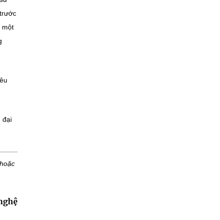
trước
à một
g
yêu
 đại
 hoặc
 nghệ