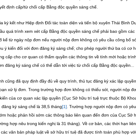
uyết định cấp/từ chối cấp Bằng độc quyền sáng chế.
 ký kết như Hiệp định Đối tác toàn diện và tiến bộ xuyên Thái Bình D
u cầu quá trình xem xét cấp Bằng độc quyền sáng chế phải bao gồm các
8 kể từ ngày nộp đơn nếu người nộp đơn không có yêu cầu công bố s
u ý kiến đối với đơn đăng ký sáng chế; cho phép người thứ ba có cơ h
g cấp cho cơ quan có thẩm quyền các thông tin về tính mới hoặc trìn
n đăng ký sáng chế có thể dẫn tới việc từ chối cấp Bằng độc quyền...
nh cũng đã quy định đầy đủ về quy trình, thủ tục đăng ký xác lập quyền
ạn xử lý đơn. Trong trường hợp đơn không có thiếu sót, người nộp đ
ý kiến của cơ quan xác lập quyền (Cục Sở hữu trí tuệ trực thuộc Bộ Kho
ơn đăng ký sáng chế là 38,5 tháng
[1]
. Trường hợp người nộp đơn có yêu
ớm hoặc phản hồi sớm các thông báo liên quan đến đơn của Cục Sở h
rường hợp nêu trong kiến nghị là 31 tháng). Về cơ bản, các thời hạn liê
các văn bản pháp luật về sở hữu trí tuệ đã được tính toán phù hợp vớ