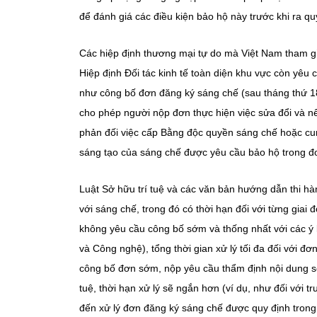
để đánh giá các điều kiện bảo hộ này trước khi ra q
Các hiệp định thương mại tự do mà Việt Nam tham gia
Hiệp định Đối tác kinh tế toàn diện khu vực còn yê
như công bố đơn đăng ký sáng chế (sau tháng thứ 1
cho phép người nộp đơn thực hiện việc sửa đổi và nê
phản đối việc cấp Bằng độc quyền sáng chế hoặc cun
sáng tạo của sáng chế được yêu cầu bảo hộ trong đơ
Luật Sở hữu trí tuệ và các văn bản hướng dẫn thi hà
với sáng chế, trong đó có thời hạn đối với từng giai đo
không yêu cầu công bố sớm và thống nhất với các 
và Công nghệ), tổng thời gian xử lý tối đa đối với đ
công bố đơn sớm, nộp yêu cầu thẩm định nội dung s
tuệ, thời hạn xử lý sẽ ngắn hơn (ví dụ, như đối với t
đến xử lý đơn đăng ký sáng chế được quy định trong 