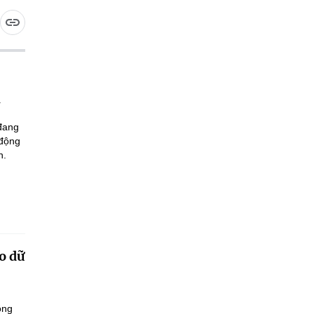
 đang
 động
n.
o dữ
ông