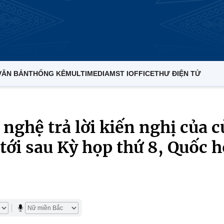
VĂN BẢN
THỐNG KÊ
MULTIMEDIA
MST IOFFICE
THƯ ĐIỆN TỬ
nghệ trả lời kiến nghị của c
 tới sau Kỳ họp thứ 8, Quốc h