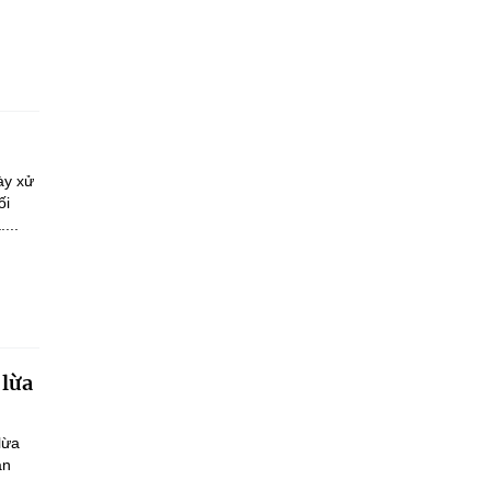
ày xử
ối
...
 lừa
lừa
ận