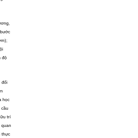
ương,
 bước
ớm);
ội
h độ
 đối
ơn
a học
 cầu
ữu trí
n quan
i thực