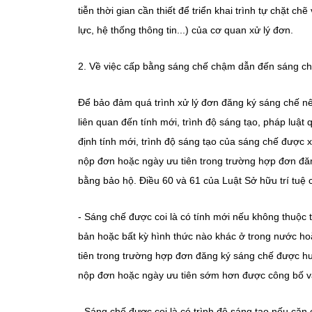
tiễn thời gian cần thiết để triển khai trình tự chặt
lực, hệ thống thông tin...) của cơ quan xử lý đơn.
2. Về việc cấp bằng sáng chế chậm dẫn đến sáng ch
Để bảo đảm quá trình xử lý đơn đăng ký sáng chế n
liên quan đến tính mới, trình độ sáng tạo, pháp luậ
định tính mới, trình độ sáng tạo của sáng chế được x
nộp đơn hoặc ngày ưu tiên trong trường hợp đơn đăn
bằng bảo hộ. Điều 60 và 61 của Luật Sở hữu trí tuệ
- Sáng chế được coi là có tính mới nếu không thuộc 
bản hoặc bất kỳ hình thức nào khác ở trong nước h
tiên trong trường hợp đơn đăng ký sáng chế được hưở
nộp đơn hoặc ngày ưu tiên sớm hơn được công bố v
- Sáng chế được coi là có trình độ sáng tạo nếu căn 