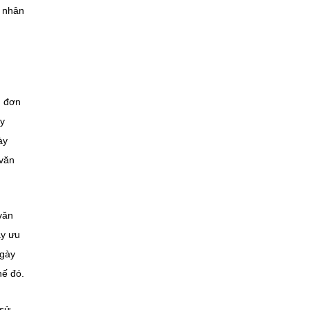
ề nhân
g đơn
uy
ày
 văn
văn
ày ưu
ngày
hế đó.
 sử