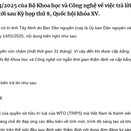
2025 của Bộ Khoa học và Công nghệ về việc trả lờ
 tới sau Kỳ họp thứ 8, Quốc hội khóa XV.
cử tri tỉnh Tây Ninh do Ban Dân nguyện (nay là Ủy ban Dân nguyện v
 14/01/2025, nội dung kiến nghị như sau:
ền còn chậm (mất thời gian 31 tháng). Vì vậy đến khi được cấp bằng,
hị Bộ Khoa học và Công nghệ rút ngắn thời gian thẩm định và cấp bằn
iến trả lời như sau:
hế
i của quyền sở hữu trí tuệ của WTO (TRIPS) mà Việt Nam là thành viê
ng chế đó đáp ứng các điều kiện về tính mới, trình độ sáng tạo và kh
ớc trên thế giới đều quy định việc thẩm định nội dung đơn đăng ký sá