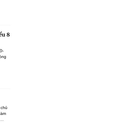
ểu 8
Đ-
hòng
 chủ
 làm
..