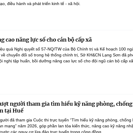
ạo, điều hành và phát triển kinh tế - xã hội.
g cao năng lực số cho cán bộ cấp xã
iệu quả Nghị quyết số 57-NQ/TW của Bộ Chính trị và Kế hoạch 100 ng
 về chuyển đổi số trong hệ thống chính trị, Sở KH&CN Lạng Sơn đã ph
ội nghị tập huấn, bồi dưỡng năng cao lực số cho đội ngũ cán bộ cấp xã.
ượt người tham gia tìm hiểu kỹ năng phòng, chống
n tại Huế
gười đã tham gia Cuộc thi trực tuyến “Tìm hiểu kỹ năng phòng, chống 
an mạng” năm 2026, góp phần lan tỏa kiến thức, nâng cao kỹ năng nh
 trước các nguy cơ lừa đảo trực tuyến trong cộng đồng.