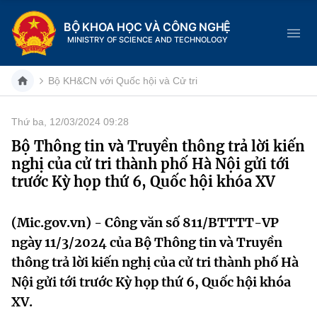
BỘ KHOA HỌC VÀ CÔNG NGHỆ
MINISTRY OF SCIENCE AND TECHNOLOGY
Bộ KH&CN với Quốc hội và Cử tri
Thứ ba, 12/03/2024 09:28
Danh mục
Bộ Thông tin và Truyền thông trả lời kiến
nghị của cử tri thành phố Hà Nội gửi tới
Trang chủ
trước Kỳ họp thứ 6, Quốc hội khóa XV
Giới thiệu
(Mic.gov.vn) - Công văn số 811/BTTTT-VP
Chức năng nhiệm vụ
Tin tức sự kiện
ngày 11/3/2024 của Bộ Thông tin và Truyền
thông trả lời kiến nghị của cử tri thành phố Hà
Dịch vụ công
Cơ cấu tổ chức
Khoa học và Công nghệ
Nội gửi tới trước Kỳ họp thứ 6, Quốc hội khóa
Hệ thống văn bản
XV.
Lịch sử phát triển
Đổi mới sáng tạo