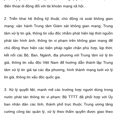
(Ghi rõ nguồn "https://mst.gov.vn" khi phát hành lại thông tin từ
điện thoại di động đối với tài khoản mạng xã hội…
website này)
2. Triển khai hệ thống kỹ thuật, chủ động rà soát không gian
mạng: vận hành Trung tâm Giám sát không gian mạng; Trung
tâm xử lý tin giả, thông tin xấu độc nhằm phát hiện kịp thời nguồn
phát tán hình ảnh, thông tin vi phạm trên không gian mạng để
chủ động thực hiện các biện pháp ngăn chặn phù hợp, kịp thời;
kết nối các Bộ, Ban, Ngành, địa phương với Trung tâm xử lý tin
giả, thông tin xấu độc Việt Nam để hướng dẫn thành lập Trung
tâm xử lý tin giả tại các địa phương, hình thành mạng lưới xử lý
tin giả, thông tin xấu độc quốc gia.
3. Xử lý quyết liệt, mạnh mẽ các trường hợp người dùng trong
nước phát tán thông tin vi phạm: Bộ TTTT đã phối hợp với Ủy
ban nhân dân các tỉnh, thành phố trực thuộc Trung ương tăng
cường công tác quản lý, xử lý theo thẩm quyền được giao theo