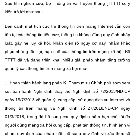
Chọn ngôn ngữ
Sau khi nghiên cứu, Bộ Thông tin và Truyền thông (TTTT) có ý
kiến trả lời như sau:
Vietnamese
English
Bên cạnh mặt tích cực thì thông tin trên mạng Internet vẫn còn
tồn tại các thông tin tiêu cực, thông tin không đúng quy định pháp
luật, gây hệ lụy xã hội. Nhận diện rõ nguy cơ này, nhằm khắc
BỘ KHOA HỌC VÀ CÔNG NGHỆ
phục những tồn tại, hạn chế của thông tin trên mạng xã hội, Bộ
MINISTRY OF SCIENCE AND TECHNOLOGY
TTTT đã và đang triển khai nhiều giải pháp nhằm tăng cường
Điều khoản sử dụng
Theo dõi MST:
Góp ý
quản lý các thông tin trên mạng xã hội như:
Cơ quan chủ quản: Bộ Khoa học và Công nghệ (MST)
1. Hoàn thiện hành lang pháp lý: Tham mưu Chính phủ sớm xem
Chịu trách nhiệm nội dung: Nguyễn Thị Hải Hằng
xét ban hành Nghị định thay thế Nghị định số 72/2013/NĐ-CP
Giám đốc Trung tâm Truyền thông Khoa học và Công nghệ.
ngày 15/7/2013 về quản lý, cung cấp, sử dụng dịch vụ Internet và
Liên hệ
thông tin trên mạng và Nghị định số 27/2018/NĐ-CP ngày
Địa chỉ: Ban Biên tập Cổng TTĐT - 18 Nguyễn Du, TP. Hà Nội
Điện thoại: 024 3936 9506
01/3/2018, trong đó bổ sung các quy định nhằm hạn chế tối đa
Email:
stc@mst.gov.vn
người dùng mạng xã hội cung cấp, phát tán thông tin, hình ảnh vi
©2026 Bản quyền thuộc Bộ Khoa Học và Công Nghệ
phạm quy định của pháp luật; bổ sung quy định về xác thực số