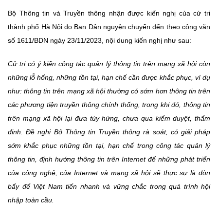
MST IOFFICE
Văn bản QPPL
Bộ Thông tin và Truyền thông nhận được kiến nghị của cử tri
Sở Khoa học và Công nghệ
Chuyển đổi số
thành phố Hà Nội do Ban Dân nguyện chuyển đến theo công văn
THỐNG KÊ
Văn bản chỉ đạo điều hành
Bưu chính, Viễn thông
số 1611/BDN ngày 23/11/2023, nội dung kiến nghị như sau:
Multimedia
Khoa học và Công nghệ
Lấy ý kiến người dân về dự thảo VBQPPL
Sở hữu trí tuệ
Cử tri có ý kiến công tác quản lý thông tin trên mạng xã hội còn
THƯ ĐIỆN TỬ
những lỗ hổng, những tồn tại, hạn chế cần được khắc phục, ví dụ
Đổi mới sáng tạo
Tiêu chuẩn, đo lường, chất lượng
như: thông tin trên mạng xã hội thường có sớm hơn thông tin trên
Khác
Chuyển đổi số
các phương tiện truyền thông chính thống, trong khi đó, thông tin
Năng lượng nguyên tử
Videos
trên mạng xã hội lại đưa tùy hứng, chưa qua kiểm duyệt, thẩm
Bưu chính, Viễn thông
định. Đề nghị Bộ Thông tin Truyền thông rà soát, có giải pháp
Tin tổng hợp
Infographic
sớm khắc phục những tồn tại, hạn chế trong công tác quản lý
Sở hữu trí tuệ
Tin địa phương
Ảnh
thông tin, định hướng thông tin trên Internet để những phát triển
của công nghệ, của Internet và mạng xã hội sẽ thực sự là đòn
Tiêu chuẩn, đo lường, chất lượng
Voice
bẩy để Việt Nam tiến nhanh và vững chắc trong quá trình hội
Năng lượng nguyên tử
nhập toàn cầu.
Nhiệm vụ trọng tâm