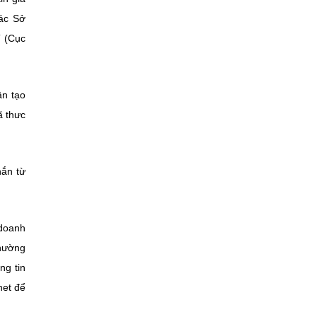
ác Sở
T (Cục
ân tạo
ã thưc
hắn từ
 doanh
thường
ng tin
net để