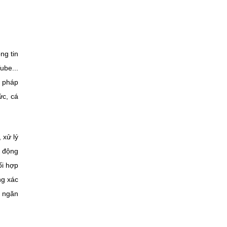
ng tin
ube...
m pháp
ức, cá
 xử lý
ủ động
ối hợp
ng xác
p ngăn