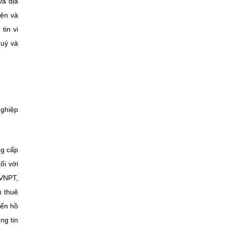
và địa
iện và
tin vi
quý và
nghiệp
ng cấp
ối với
 VNPT,
n thuê
yển hồ
ng tin