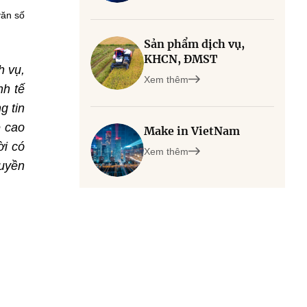
văn số
Sản phẩm dịch vụ,
KHCN, ĐMST
h vụ,
Xem thêm
nh tế
g tin
ệ cao
Make in VietNam
ời có
Xem thêm
ruyền