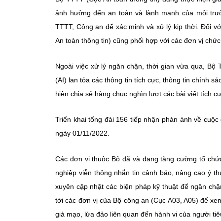
ảnh hưởng đến an toàn và lành mạnh của môi trư
TTTT, Công an để xác minh và xử lý kịp thời. Đối 
An toàn thông tin) cũng phối hợp với các đơn vị chứ
Ngoài việc xử lý ngăn chặn, thời gian vừa qua, Bộ
(AI) lan tỏa các thông tin tích cực, thông tin chính
hiện chia sẻ hàng chục nghìn lượt các bài viết tích c
Triển khai tổng đài 156 tiếp nhận phản ánh về cuộc g
ngày 01/11/2022.
Các đơn vị thuộc Bộ đã và đang tăng cường tổ chức
nghiệp viễn thông nhắn tin cảnh báo, nâng cao ý t
xuyên cập nhật các biện pháp kỹ thuật để ngăn chặn
tới các đơn vị của Bộ công an (Cục A03, A05) để xem 
giả mạo, lừa đảo liên quan đến hành vi của người ti