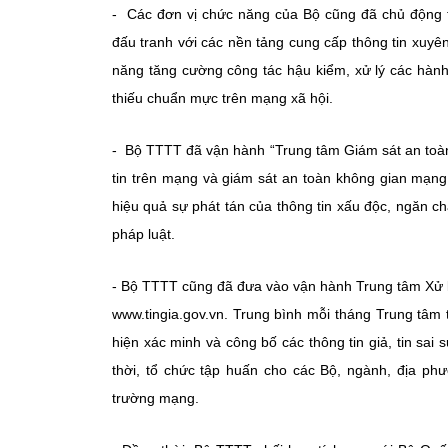
- Các đơn vị chức năng của Bộ cũng đã chủ động t
đấu tranh với các nền tảng cung cấp thông tin xuyê
năng tăng cường công tác hậu kiểm, xử lý các hành 
thiếu chuẩn mực trên mạng xã hội.
- Bộ TTTT đã vận hành “Trung tâm Giám sát an toàn
tin trên mạng và giám sát an toàn không gian mạng
hiệu quả sự phát tán của thông tin xấu độc, ngăn c
pháp luật.
- Bộ TTTT cũng đã đưa vào vận hành Trung tâm Xử lý 
www.tingia.gov.vn. Trung bình mỗi tháng Trung tâm 
hiện xác minh và công bố các thông tin giả, tin sai
thời, tổ chức tập huấn cho các Bộ, ngành, địa phươ
trường mạng.