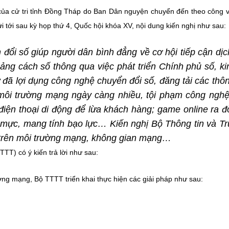
của cử tri tỉnh Đồng Tháp do Ban Dân nguyện chuyển đến theo công 
i tới sau kỳ họp thứ 4, Quốc hội khóa XV, nội dung kiến nghị như sau:
 đổi số giúp người dân bình đẳng về cơ hội tiếp cận dịc
oảng cách số thông qua việc phát triển Chính phủ số, ki
 đã lợi dụng công nghệ chuyển đổi số, đăng tải các thôn
 môi trường mạng ngày càng nhiều, tội phạm công ngh
iện thoại di động để lừa khách hàng; game online ra đ
mực, mang tính bạo lực… Kiến nghị Bộ Thông tin và T
m trên môi trường mạng, không gian mạng…
TT) có ý kiến trả lời như sau:
ờng mạng, Bộ TTTT triển khai thực hiện các giải pháp như sau: