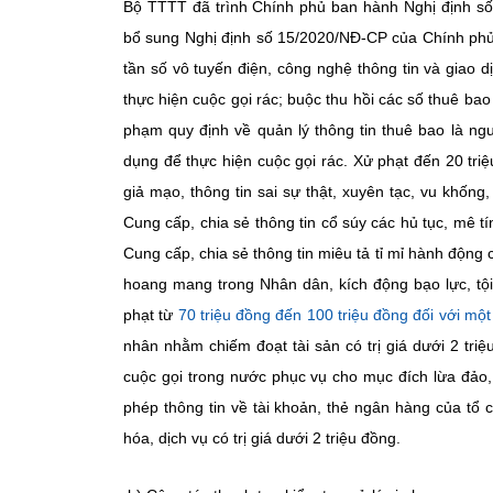
Bộ TTTT đã trình Chính phủ ban hành Nghị định s
bổ sung Nghị định số 15/2020/NĐ-CP của Chính phủ 
tần số vô tuyến điện, công nghệ thông tin và giao d
thực hiện cuộc gọi rác; buộc thu hồi các số thuê bao
phạm quy định về quản lý thông tin thuê bao là ng
dụng để thực hiện cuộc gọi rác. Xử phạt đến 20 triệ
giả mạo, thông tin sai sự thật, xuyên tạc, vu khố
Cung cấp, chia sẻ thông tin cổ súy các hủ tục, mê t
Cung cấp, chia sẻ thông tin miêu tả tỉ mỉ hành động ch
hoang mang trong Nhân dân, kích động bạo lực, tội
phạt từ
70 triệu đồng đến 100 triệu đồng đối với một
nhân nhằm chiếm đoạt tài sản có trị giá dưới 2 triệ
cuộc gọi trong nước phục vụ cho mục đích lừa đảo, c
phép thông tin về tài khoản, thẻ ngân hàng của tổ 
hóa, dịch vụ có trị giá dưới 2 triệu đồng.