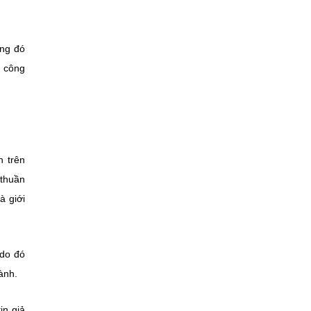
ong đó
n công
n trên
 thuần
à giới
 do đó
ành.
in giả