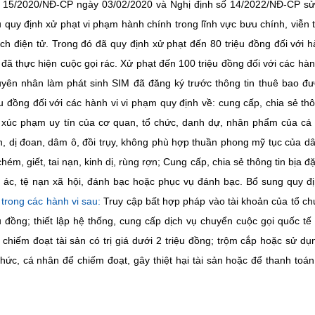
ố 15/2020/NĐ-CP ngày 03/02/2020 và Nghị định số 14/2022/NĐ-CP sử
quy định xử phạt vi phạm hành chính trong lĩnh vực bưu chính, viễn 
ịch điện tử. Trong đó đã quy định xử phạt đến 80 triệu đồng đối với h
 đã thực hiện cuộc gọi rác. Xử phạt đến 100 triệu đồng đối với các hành
uyên nhân làm phát sinh SIM đã đăng ký trước thông tin thuê bao đ
u đồng đối với các hành vi vi phạm quy định về: cung cấp, chia sẻ thô
ng, xúc phạm uy tín của cơ quan, tổ chức, danh dự, nhân phẩm của cá
ín, dị đoan, dâm ô, đồi trụy, không phù hợp thuần phong mỹ tục của dâ
ém, giết, tai nạn, kinh dị, rùng rợn; Cung cấp, chia sẻ thông tin bịa đặ
 ác, tệ nạn xã hội, đánh bạc hoặc phục vụ đánh bạc. Bổ sung quy đ
 trong các hành vi sau:
Truy cập bất hợp pháp vào tài khoản của tổ ch
u đồng; thiết lập hệ thống, cung cấp dịch vụ chuyển cuộc gọi quốc tế
hiếm đoạt tài sản có trị giá dưới 2 triệu đồng; trộm cắp hoặc sử dụn
chức, cá nhân để chiếm đoạt, gây thiệt hại tài sản hoặc để thanh toá