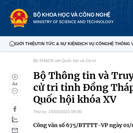
BỘ KHOA HỌC VÀ CÔNG NGHỆ
MINISTRY OF SCIENCE AND TECHNOLOGY
GIỚI THIỆU
TIN TỨC & SỰ KIỆN
DỊCH VỤ CÔNG
HỆ THỐNG 
Bộ KH&CN với Quốc hội và Cử tri
Bộ Thông tin và Truy
Aa
cử tri tỉnh Đồng Tháp
Quốc hội khóa XV
Thứ tư, 15/03/2023 09:00
Công văn số 675/BTTTT-VP ngày 01/0