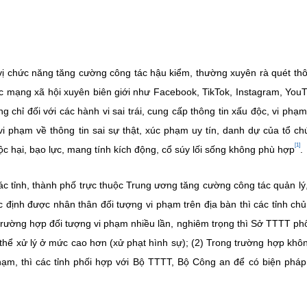
vị chức năng tăng cường công tác hậu kiểm, thường xuyên rà quét thô
các mạng xã hội xuyên biên giới như Facebook, TikTok, Instagram, YouT
g chỉ đối với các hành vi sai trái, cung cấp thông tin xấu độc, vi phạ
i phạm về thông tin sai sự thật, xúc phạm uy tín, danh dự của tổ ch
[1]
ộc hại, bạo lực, mang tính kích động, cổ súy lối sống không phù hợp
.
 tỉnh, thành phố trực thuộc Trung ương tăng cường công tác quản lý,
 định được nhân thân đối tượng vi phạm trên địa bàn thì các tỉnh ch
 trường hợp đối tượng vi phạm nhiều lần, nghiêm trọng thì Sở TTTT ph
thể xử lý ở mức cao hơn (xử phạt hình sự); (2) Trong trường hợp khô
hạm, thì các tỉnh phối hợp với Bộ TTTT, Bộ Công an để có biện phá