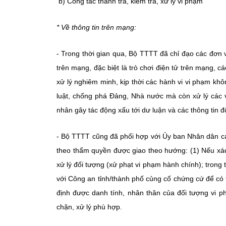
b) Công tác thanh tra, kiểm tra, xử lý vi phạm
* Về thông tin trên mạng:
- Trong thời gian qua, Bộ TTTT đã chỉ đạo các đơn 
trên mạng, đặc biệt là trò chơi điện tử trên mạng, 
xử lý nghiêm minh, kịp thời các hành vi vi phạm khôn
luật, chống phá Đảng, Nhà nước mà còn xử lý các v
nhân gây tác động xấu tới dư luận và các thông tin đ
- Bộ TTTT cũng đã phối hợp với Ủy ban Nhân dân các
theo thẩm quyền được giao theo hướng: (1) Nếu xác
xử lý đối tượng (xử phạt vi phạm hành chính); trong
với Công an tỉnh/thành phố củng cố chứng cứ để có 
định được danh tính, nhân thân của đối tượng vi p
chặn, xử lý phù hợp.