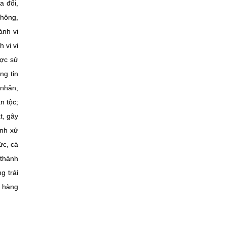
a đổi,
thông,
ành vi
 vi vi
ược sử
ng tin
 nhân;
n tộc;
t, gây
ịnh xử
ức, cá
 thành
g trái
n hàng