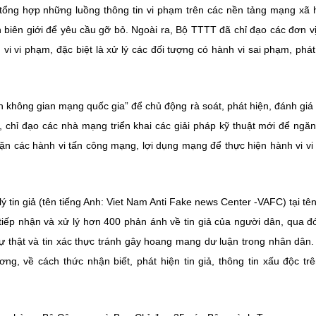
ổng hợp những luồng thông tin vi phạm trên các nền tảng mạng xã 
n biên giới để yêu cầu gỡ bỏ. Ngoài ra, Bộ TTTT đã chỉ đạo các đơn v
vi vi phạm, đặc biệt là xử lý các đối tượng có hành vi sai phạm, phá
 không gian mạng quốc gia” để chủ động rà soát, phát hiện, đánh giá
, chỉ đạo các nhà mạng triển khai các giải pháp kỹ thuật mới để ngă
hặn các hành vi tấn công mạng, lợi dụng mạng để thực hiện hành vi v
tin giả (tên tiếng Anh: Viet Nam Anti Fake news Center -VAFC) tại tê
tiếp nhận và xử lý hơn 400 phản ánh về tin giả của người dân, qua đ
 sự thật và tin xác thực tránh gây hoang mang dư luận trong nhân dân
ng, về cách thức nhận biết, phát hiện tin giả, thông tin xấu độc tr