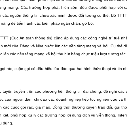
ờng mạng. Các trường hợp phát hiện sớm đều được phối hợp với c
với các nguồn thông tin chưa xác minh được đối tượng cụ thể, Bộ TTT
c năng để tiến hành các biện pháp ngăn chặn, gỡ bỏ.
 TTTT (Cục An toàn thông tin) cũng áp dụng các công nghệ trí tuệ nh
 sách mới của Đảng và Nhà nước lên các nền tảng mạng xã hội. Cụ thể đ
ực lên các nền tảng mạng xã hội thu hút hàng chục triệu lượt tương tác.
ọi rác, cuộc gọi có dấu hiệu lừa đảo qua hai hình thức thoại và tin n
 tuyên truyền trên các phương tiện thông tin đại chúng, đề nghị các
hức của người dân; chỉ đạo các doanh nghiệp tiếp tục nghiên cứu và 
 các cuộc gọi rác, giả mạo. Đồng thời thường xuyên trao đổi, gửi thô
xét, phối hợp xử lý các trường hợp lợi dụng dịch vụ viễn thông, Inter
êu dùng.