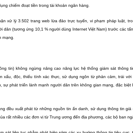
dụng chiếm đoạt tiền trong tài khoản ngân hàng.
n xử lý 3.502 trang web lừa đảo trực tuyến, vi phạm pháp luật, tr
ười dân (tương ứng 10,1 % người dùng Internet Việt Nam) trước các tấ
an mạng.
ông tin) không ngừng nâng cao năng lực hệ thống giám sát thông ti
xấu, độc, thiếu tính xác thực, sử dụng ngôn từ phản cảm, trái với
 sự phát triển lành mạnh người dân trên không gian mạng, đặc biệt l
ạng đều xuất phát từ những nguồn tin ẩn danh, sử dụng thông tin giả
của rất nhiều các đơn vị từ Trung ương đến địa phương, các bộ ban ng
m sát liên tục nhằm phát hiện sớm các xu hướng thông tin tiêu cực, t