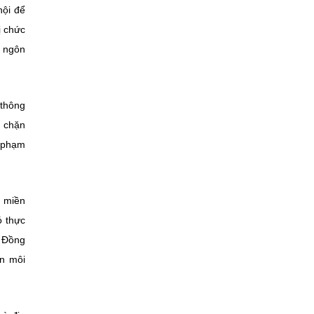
hội để
ị chức
t ngôn
 thông
n chặn
i phạm
n miền
ó thực
. Đồng
ên môi