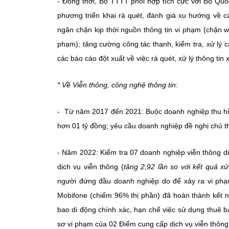
- Đồng thời, Bộ TTTT phối hợp tích cực với Bộ Qu
phương triển khai rà quét, đánh giá xu hướng về c
ngăn chặn kịp thời nguồn thông tin vi phạm (chặn w
phạm); tăng cường công tác thanh, kiểm tra, xử lý c
các báo cáo đột xuất về việc rà quét, xử lý thông ti
* Về Viễn thông, công nghệ thông tin:
- Từ năm 2017 đến 2021: Buộc doanh nghiệp thu hồi
hơn 01 tỷ đồng; yêu cầu doanh nghiệp đề nghị chủ thu
- Năm 2022: Kiểm tra 07 doanh nghiệp viễn thông d
dịch vụ viễn thông (
tăng 2,92 lần so với kết quả x
người đứng đầu doanh nghiệp do để xảy ra vi phạm
Mobifone (chiếm 96% thị phần) đã hoàn thành kết nố
bao di động chính xác, hạn chế việc sử dụng thuê b
sơ vi phạm của 02 Điểm cung cấp dịch vụ viễn thông 