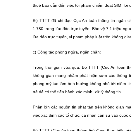
thuê bao dẫn đến việc tội phạm chiếm đoạt SIM, lợi 
Bộ TTTT đã chỉ đạo Cục An toàn thông tin ngăn chặ
1.780 trang lừa đảo trực tuyến. Bảo vệ 7,1 triệu ng
lừa đảo trực tuyến, vi phạm pháp luật trên không gi
c) Công tác phòng ngừa, ngăn chặn:
Trong thời gian vừa qua, Bộ TTTT (Cục An toàn th
không gian mạng nhằm phát hiện sớm các thông tin 
phong mỹ tục làm ảnh hưởng không nhỏ tới niềm tin,
trẻ để có thể tiến hành xác minh, xử lý thông tin.
Phần lớn các nguồn tin phát tán trên không gian m
việc xác định các tổ chức, cá nhân cần sự vào cuộc 
Bộ TTTT (Cục An toàn thông tin) đang thực hiện giá